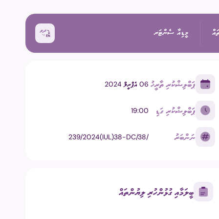
ައް
މީޑިއާ ސެންޓަރ
ޕަބްލިޝްކުރި ތާރީޚު
06 އެޕްރީލް 2024
ޚަބަރު
ޕަބްލިޝްކުރި ގަޑި
19:00
އިންތިޚާބު
ރެއްތޯ ބެއްލެވުމަށް
ޙަރަކާތްތައް
ނަންބަރު
239/2024(IUL)38-DC/38/
ކިވުން
ފޮޓޯ
 ރިޕޯޓްތައް
 އިންތިޚާބު
ވީޑިއޯ
ބީލަމާއި ގުޅުންހުރި ލިޔުންތައް
ަށް މަސައްކަތް ކުރާ
ތާރީޚުގެ ތެރެއިން