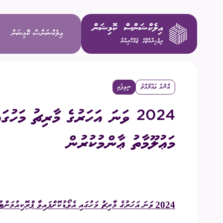
އިލެކްޝަންސް ކޮމިޝަން
ޢާންމު މަޢުލޫމާތު
ނިމިފައި
ވިޝަން / މ
2024 ވަނަ އަހަރުގެ މާރިޗު މަހުގ
މަސްޢޫލިއްޔަ
މަޢުލޫމާތު ޢާންމުކުރުން
މެންބަރުން
އިސް މުވައްޒ
2024
ވަނަ އަހަރުގެ
މާރިޗު
މަހުގައި އެވޯޑުކޮށްފައިވާ ޕްރޮކިއުމަންޓު
ކޮމިޓީތައް