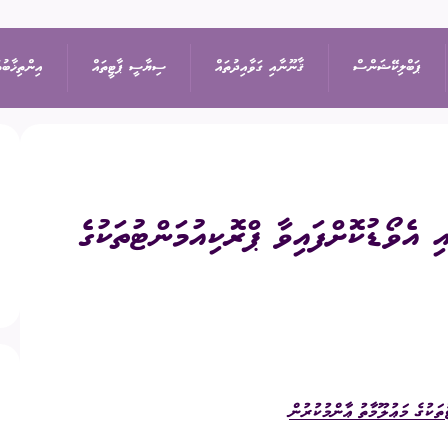
ޕަބްލިކޭޝަންސް
ޤާނޫނާއި ގަވާއިދުތައް
ސިޔާސީ ޕާޓީތައް
އިންތިޚާބުތ
ިޝަން
އިޢުލާން
ޤާނޫނުތައް
ރިޔާސީ އިންތިޚާބު
ޕާޓީތަކުގެ ދަފްތަރު
ައި އެވޯޑުކޮށްފައިވާ ޕްރޮކިއުމަންޓުތަކުގެ
ތުތައް
ނޫސްބަޔާން
ގަވާއިދުތައް
ރައްޔިތުންގެ މަޖިލީހުގެ 
ސިޔާސީ ޕާޓީގެ މެންބަ
ޖަލްސާ
ސިޔާސަތުތައް
ބައި-އިލެކްޝަން
ސިޔާސީ ޕާޓީއަކުން ވަ
ަފުން
ޕްރޮކިއުމެންޓް
އަހަރީ ރިޕޯޓާއި އޮޑިޓް
ލޯކަލް ކައުންސިލްތަކުގެ
ތަކުގެ މަޢުލޫމާތު ޢާންމުކުރުން
އަންހެނުންގެ ތަރައްޤީއ
ޑައުންލޯޑްސް
ކޮމިޓީގެ އިންތިޚާބު