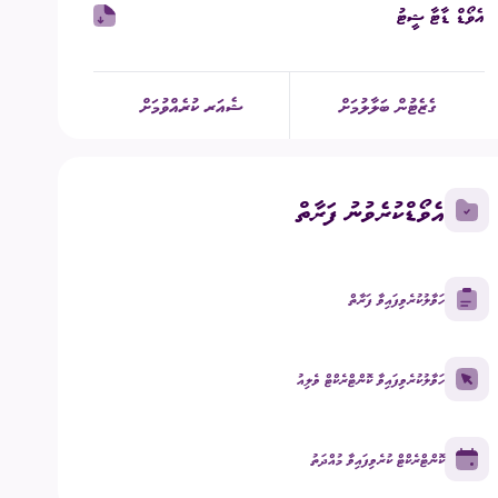
އެވޯޑް ޑާޓާ ޝީޓު
ގުޅުއްވުމަށް
ުމުގެ ޢާންމު ވޯޓު
ގެޒެޓުން ބަލާލުމަށް
ޝެއަރ ކުރެއްވުމަށް
ްޑް ބްރޯޑްކާސްޓިންގ
ECM Talks - Podcast
އެވޯޑްކުރެވުނު ފަރާތް
ހަވާލުކުރެވިފައިވާ ފަރާތް
ހަވާލުކުރެވިފައިވާ ކޮންޓްރެކްޓް ވެލިއު
ކޮންޓްރެކްޓް ކުރެވިފައިވާ މުއްދަތު