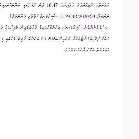
ދައުލަތުގެ މާލިއްޔަތުގެ ގަވާއިދުގެ 10.47 ވަ
އިދާރީ އޮނި
ނަންބަރު:
13-P/CIR/2020/50
ސާކިއުލަރއާ ޙަވާލާދީ ދަންނަވަމެވެ
.
އިސްވެދެންނެވުނު ސާކިއުލަރގައި ބަޔާންކޮށްފައިވާ ގޮތުގެމަތިން، މާލިއްޔަތު ގަ
މަޢުލޫމާތު ހޯ
އަގުގެ ޕްރޮކިއުމަންޓުތަކުގެ ތެރެއިން
2024
ވަނަ އަހަރުގެ
މާރިޗު
މަހުގައި މި ކ
އިލެކްޝަންސް
އެއްކަރުދާސްކޮށް ޢާންމު ކުރަމެވެ
.
ޝަކުވާ
ފޮރިން ރިލޭ