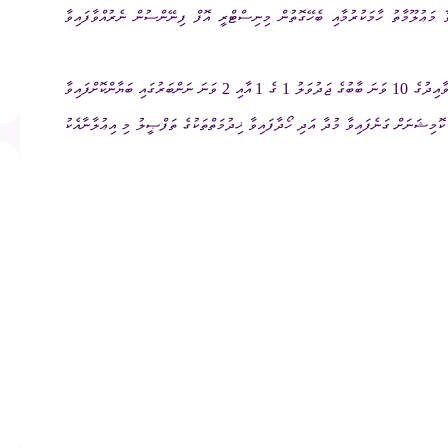
ނަ މާއްދާގައި ބަޔާންކޮށްފައިވާ މަޢުލޫމާތު ހާމަކުރުމާއި ބެހޭގޮތުން މިނިސްޓްރީ އޮފް ފިނޭންސުން ނެރުއްވާފައިވާ
ގަނޑު
ވަޒީފާ
ރައްޔިތުންގެ ޚިޔާލު ހޯދ
ވާއިދުގެ
10
ވަނަ ބާބުގެ ޖަދުވަލު 1 ގެ 1 އާއި 2 ވަނަ ނަންބަރުގައި ބަޔާންކޮށްފައިވާ
ދައި ލިބިގަތުމުގެ ޙައްޤު
މޯލްޑިވްސް މީޑިއާ އެނ
ކޮމިޝަނުގެ އިންތިޚާބު
ޮމިޝަނަށް ގަނެފައިވާ މުދާ އަދި ހޯދާފައިވާ ޚިދުމަތްތަކުގެ ތަފްޞީލު މި އިޢުލާނާއެކު
 ކޮމިޝަނަށް ލިބިފައިވާ ހިޔާލާއި
އެހެނިހެން
ޝަންސް
އިލެކްޝަން ރިޕޯޓް