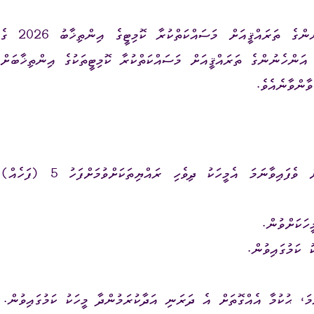
(ހ) ލޯކަލް ކައުންސިލްތަކުގެ އިންތިޚާބާއި އަންހެނުންގެ ތަރައްޤީއަށް މަސައްކަތްކުރާ ކޮމިޓީގެ އިންތިޚާބު 2026 ގެ
ވާގޮތަށް އަންހެނުންގެ ތަރައްޤީއަށް މަސައްކަތްކުރާ ކޮމިޓީތަކުގެ އިންތިޚާބަށް
ާންވާނެއެވެ.
ބޭރު ޤައުމެއްގެ ރައްޔިތަކު ދިވެހި ރައްޔިތަކަށް ވެފައިވާނަމަ އެމީހަކު ދިވެހި ރައްޔިތަކަށްވުމަށްފަހު 5 (ފަހެއް)
ހަކަށްވުން.
ަ، ޙުކުމާ އެއްގޮތަށް އެ ދަރަނި އަދާކުރަމުންދާ މީހަކު ކަމުގައިވުން.