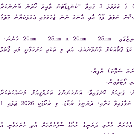
2020/R-48 (އިންތިޚާބުތަކާބެހޭ އާންމު ގަވާއިދު) ގެ ޖަދުވަލު 3 ގައިވާ "ކެންޑިޑޭޓުން ތާއީދު ހޯދަން ބޭނުންކުރާ
ޝާން ނުވަތަ ލޯގޯ އާއި އާންމު ނަން ޖެހުމުގައި ޢަމަލުކުރާނެ ގޮތުގެ
- މިގޮތުން ހުށަހަޅާ ނިޝާން ނުވަތަ ލޯގޯއަކީ ސައިޒުގައި 20mm - 25mm x 20mm - 25mm ހުންނަ،
ޯމެޓުގައިވާ 1Mb އަށް ވުރެ ކުޑަ ފޮޓޯއަކަށް ވާންވާނެއެވެ. އަދި މި ތަކެތި ހުށަހަޅާނީ މައި ޕޯޓަލް
ި ޕޯޓަލްއިން.
ް، ފުރިހަމަ ކޮށްފައިވާ، އަންހެނުންގެ ތަރައްޤީއަށް މަސައްކަތްކުރާ
ކޮމިޓީގެ އިންތިޚާބަށް ކުރިމަތިލާ މީހާގެ މުޅި އުމުރަށް ނަގާފައިވާ ކުށާއި، ދަރަނީގެ ރެކޯޑު. މި ރެކޯޑަކީ 2026 ޖުލައި 1
އުމުރަށް ކުށާއި ދަރަނީގެ ރެކޯޑު ސާފުކުރުމަށް އެދި ހުށަހަޅާނީ އެ