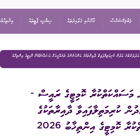
ޕަބްލިކޭޝަންސް
ޤާނޫނާއި ގަވާއިދުތައް
ސިޔާސީ ޕާޓީތައް
އިންތިޚާބުތ
ދަދަށްވުރެ މަދުން ކުރިމަތިލާފައިވާ ދާއިރާތަކުގެ އަންހެނުންގެ ތަރައްޤީއަށް މަސައްކަތްކުރާ ކޮމިޓީގެ އިންތިޚާބު
ިޝަން
އިޢުލާން
ޤާނޫނުތައް
ރިޔާސީ އިންތިޚާބު
ޕާޓީތަކުގެ ދަފްތަރު
ތުތައް
ނޫސްބަޔާން
ގަވާއިދުތައް
ރައްޔިތުންގެ މަޖިލީހުގެ 
ސިޔާސީ ޕާޓީގެ މެންބަ
 މަސައްކަތްކުރާ ކޮމިޓީގެ ރައީސް -
ޖަލްސާ
ސިޔާސަތުތައް
ބައި-އިލެކްޝަން
ސިޔާސީ ޕާޓީއަކުން ވަ
ުން ކުރިމަތިލާފައިވާ ދާއިރާތަކުގެ
ަފުން
ޕްރޮކިއުމެންޓް
އަހަރީ ރިޕޯޓާއި އޮޑިޓް
ލޯކަލް ކައުންސިލްތަކުގެ
ރާ ކޮމިޓީގެ އިންތިޚާބު 2026
އަންހެނުންގެ ތަރައްޤީއ
ޑައުންލޯޑްސް
ކޮމިޓީގެ އިންތިޚާބު