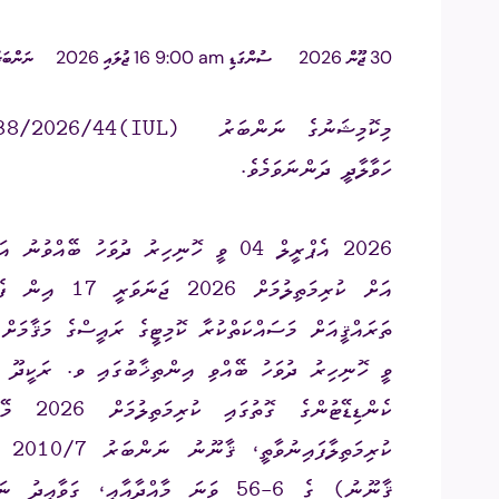
އިދާރީ އޮނި
30 ޖޫން 2026
ސުންގަޑި
am ⁧9:00 16 ޖުލައި 2026
ނަންބަރ
މަޢުލޫމާތު ހޯ
ހަވާލާދީ ދަންނަވަމެވެ.
އިލެކްޝަންސް
ޝަކުވާ
ފޮރިން ރިލޭ
ވީ ހޮނިހިރު ދުވަހު ބޭއްވި އިންތިޚާބުގައި ވ. ރަކީދޫ އ
ކުރ