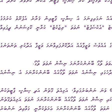
މީހަކު ތަމްސީލު ކުރާ ސިޔާސީ ޕާޓީން އެކަން ކަށަވަރު ކޮށްދޭ އެ
އެއް ނަގައިފިނަމަ އެ ސިޔާސީ ޕާޓީއިން ޤަރާރު އެޕްރޫވް ކުރުމުގެ
ް "އެކްސެޕްޓް" ނުވަތަ "ރިޖެކްޓް" ކުރާނީ ކޮމިޝަނުން ދީފައިވާ
ެ އެއްވެސް ވަޒީފާއެއް އަދާކޮށްފައިވާނަމަ ވަޒީފާ އަދާކުރި ތަންތަނުގެ
ަރުދާހުގައި ނިޝާނެއް ނުވަތަ ލޯގޯއެއް ބޭނުންކުރާނަމަ އެ ނިޝާނެއް
- މި އިޢުލާނުގެ (ނ) ގެ 5 ވަނަ ނަންބަރާއި 6 ވަނަ ނަންބަރުގައިވާ، އަމިއްލަ ގޮތުން އަދި ސިޔާސީ ޕާޓީތަކުން
ޓަކައި ނިޝާން ނުވަތަ ލޯގޯއެއް ބޭނުންކުރާނަމަ ނުވަތަ އަމިއްލަގޮތުން
 ނުވަތަ ލޯގޯއެއް ބޭނުންކުރާނަމަ ޢަމަލުކުރާނީ ގަވާއިދު ނަންބަރު