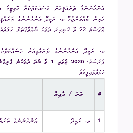
އޮގަސްޓު 22 ވާ ހޮނިހިރު ދުވަހު ބާއްވާގޮތަށް ހަމަޖައްސައިފީމެވެ.
ވ. ރަކީދޫ އަންހެނުންގެ ތަރައްޤީއަށް މަސައްކަތްކު
ފުރުޞަތު،
2026
ޖުލައި 1 ވާ ބުދަ ދުވަހުން ފެށިގެން
ހުޅުވާލައިފީމެވެ.
#
ރަށް / ދާއިރާ
1
ވ. ރަކީދޫ
އަންހެނުންގެ ތަރައްޤ