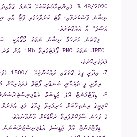
ނިޝާން ފާސްކުރުމާއި، ވޯޓު ކަރުދާހުގައި ފޮޓޯ އާއި ނި
އުސޫލު" އާ އެއްގޮތަށެވެ.
JPEG ނުވަތަ PNG ފ
މެދުވެރިކޮށެވެ.
7. އިދާރީ ފީގެ ގޮތުގައި ދައްކަންޖެހޭ -/1500 (ފަނަރަ ސަތޭކަ) ރުފިޔާ.
- އިދާރީ ފީ ދައްކާނީ ބަނޑޭރި ޕޯޓަލް މެދުވެރިކޮށް މައ
8. ޑިޕާޓްމަންޓް އޮފް ޖުޑީޝަލް އެޑްމިނިސްޓްރޭޝަނުނ
ގެ ފަހުން ސާފުކޮށްފައިވާ ރެކޯޑަކަށް ވާންވާނެއެވެ.
- ޑިޕާޓްމަންޓް އޮފް ޖުޑީޝަލް އެޑްމިނިސްޓަރޭޝަނުން 