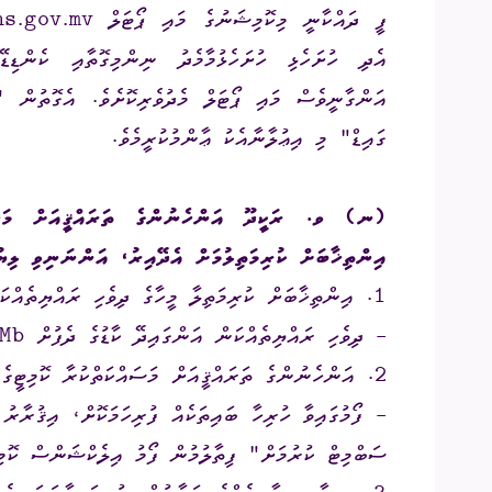
އެދި ހުށަހެޅި ހުށަހެޅުމާމެދު ނިންމިގޮތާއި ކެންޑި
އަންގާނީވެސް މައި ޕޯޓަލް މެދުވެރިކޮށެވެ. އެގޮތުން "މ
ގައިޑް" މި އިޢުލާނާއެކު ޢާންމުކުރީމެވެ.
(ނ) ވ. ރަކީދޫ އަންހެނުންގެ ތަރައްޤީއަށް މަސައްކ
އިންތިޚާބަށް ކުރިމަތިލުމަށް އެދޭއިރު، އަންނަނިވި ލިޔ
1. އިންތިޚާބަށް ކުރިމަތިލާ މީހާގެ ދިވެހި ރައްޔިތެއްކަން އަންގައިދޭ، މުއްދަތު ހަމަނުވާ ކާޑުގެ ދެފުށުގެ ސާފު ފޮޓޯކޮޕީ.
- ދިވެހި ރައްޔިތެއްކަން އަންގައިދޭ ކާޑުގެ ދެފުށް 1Mb އަށްވުރެ ބޮޑުނުވާގޮތަށް PDF ފޯމެޓުގައި އަޕްލޯޑުކުރުން.
2. އަންހެނުންގެ ތަރައްޤީއަށް މަސައްކަތްކުރާ ކޮމިޓީގެ އިންތިޚާބަށް ކުރިމަތިލާ މީހާގެ އިޤުރާރު.
- ފޯމުގައިވާ ހުރިހާ ބައިތަކެއް ފުރިހަމަކޮށް، އިޤުރާރު ކ
ސަބްމިޓް ކުރުމަށް" ފިތާލުމުން ފޯމު އިލެކްޝަންސް ކޮމ