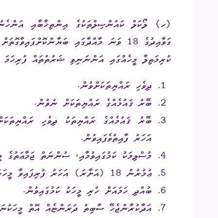
ގަވާއިދުގެ 18 ވަނަ މާއްދާގައި ބަޔާންކޮށްފައި
ކުރިމަތިލާ މީހެއްގައި އަންނަނިވި ޝަރުތުތައް ފުރިހަމަ ވ
ދިވެހި ރައްޔިތަކަށްވުން.
ބޭރު ޤައުމެއްގެ ރައްޔިތަކަށް ނުވުން.
އަހަރު ފާއިތުވެފައިވުން.
މުސްލިމަކު ކަމުގައިވުމާއި، ސުންނަތް ޖަމާޢަތުގެ މީ
ޢުމުރުން 18 (އަށާރަ) އަހަރު ފުރިފައިވާ މީހަކު ކަމުގައިވުން.
ބުއްދި ހަމައަށް ހުރި މީހަކު ކަމުގައިވުން.
އަދާކުރާންޖެހޭ ސާބިތު ދަރަންޏެއް އޮތް މީހަކުނަމ