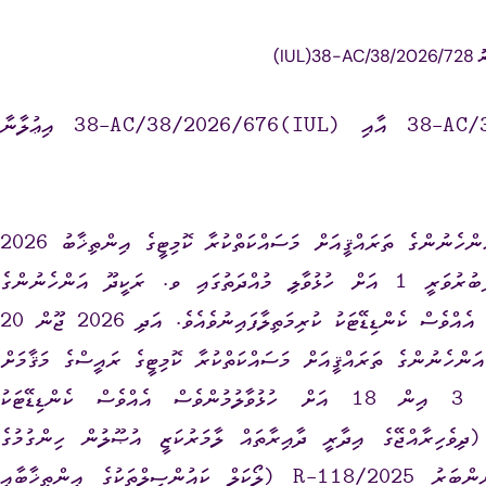
ގަނޑު
ވަޒީފާ
ރައްޔިތުންގެ ޚިޔާލު ހޯދ
ު
(IUL)38-AC/38/2026/728
ދައި ލިބިގަތުމުގެ ޙައްޤު
މޯލްޑިވްސް މީޑިއާ އެނ
މިކޮމިޝަނުގެ ނަންބަރު (IUL)38-AC/38/2026/44 އާއި (IUL)38-AC/38/2026/676 އިޢުލާނާ
ކޮމިޝަނުގެ އިންތިޚާބު
 ކޮމިޝަނަށް ލިބިފައިވާ ހިޔާލާއި
އެހެނިހެން
2026 އެޕްރީލް 04 ވީ ހޮނިހިރު ދުވަހު ބޭއްވުނު އަންހެނުންގެ ތަރައްޤީއަށް މަސައްކަތްކުރާ ކޮމިޓީގެ އިންތިޚާބު 2026
ޝަންސް
އިލެކްޝަން ރިޕޯޓް
އަށް ކުރިމަތިލުމަށް 2026 ޖަނަވަރީ 17 އިން ފެބުރުވަރީ 1 އަށް ހުޅުވާލި މުއްދަތުގައި ވ. ރަކީދޫ އަންހެނުންގެ
ތަރައްޤީއަށް މަސައްކަތްކުރާ ކޮމިޓީގެ ރައީސްގެ މަޤާމަށް އެއްވެސް ކެންޑިޑޭޓަކު ކުރިމަތިލާފައިނުވެއެވެ. އަދި 2026 ޖޫން 20
ަންހެނުންގެ ތަރައްޤީއަށް މަސައްކަތްކުރާ ކޮމިޓީގެ ރައީސްގެ މަޤާމަށް
ކެންޑިޑޭޓުންގެ ގޮތުގައި ކުރިމަތިލުމަށް 2026 މޭ 3 އިން 18 އަށް ހުޅުވާލުމުންވެސް އެއްވެސް ކެންޑިޑޭޓަކު
ިމަތިލާފައިނުވާތީ، ޤާނޫނު ނަންބަރު 2010/7 (ދިވެހިރާއްޖޭގެ އިދާރީ ދާއިރާތައް ލާމަރުކަޒީ އުޞޫލުން ހިންގުމުގެ
ޤާނޫނު) ގެ 6-56 ވަނަ މާއްދާއާއި، ގަވާއިދު ނަންބަރު 2025/R-118 (ލޯކަލް ކައުންސިލްތަކުގެ އިންތިޚާބާއި