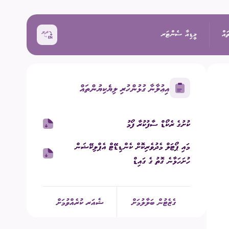
ައް
މީޑިއާ ސެންޓަރ
އިޢުލާނާ ގުޅުންހުރި ލިޔެކިޔުންތައް
ޚަބަރު
ކުށުގެ ރެކޯޑް ސާފުކުރާ ފޯމު
އިންތިޚާބު
ރެއްތޯ ބެއްލެވުމަށް
ޙަރަކާތްތައް
މައި ޕޯޓަލް މެދުވެރިކޮށް ކެންޑިޑޭޓް އެޕްލިކޭޝަން
ކިވުން
ފޮޓޯ
ހުށަހަޅާނެ ގޮތު ގެ ގައިޑް
 ރިޕޯޓްތައް
 އިންތިޚާބު
ވީޑިއޯ
ގެޒެޓުން ބަލާލުމަށް
ޝެއަރ ކުރެއްވުމަށް
ަށް މަސައްކަތް ކުރާ
ތާރީޚުގެ ތެރެއިން