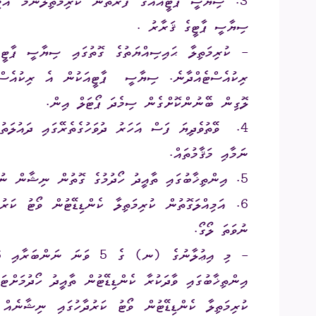
3. ސިޔާސީ ޕާޓީއެއްގެ ފަރާތުން ކުރިމަތިލާނަމަ އެ
ސިޔާސީ ޕާޓީގެ ޤަރާރު .
- ކުރިމަތިލާ ޙައިސިއްޔަތުގެ ގޮތުގައި ސިޔާސީ ޕާޓީ
ރިކުއެސްޓެއްދާނެ. ސިޔާސީ ޕާޓީއަކުން އެ ރިކުއެސްޓ
ލޮގިން ބޭނުންކޮށްގެން ސިމެދަ ޕޯޓަލް އިން.
4. ވޭތުވެދިޔަ ފަސް އަހަރު ދުވަހުގެތެރޭގައި ދައުލަތުގ
ނަމާއި މަޤާމުތައް.
5. އިންތިޚާބުގައި ތާއީދު ހޯދުމުގެ ގޮތުން ނިޝާން ނުވަތަ ލޯގޯ ބޭނުންކުރާނަމަ ނިޝާން ނުވަތަ ލޯގޯ.
6. އަމިއްލަގޮތުން ކުރިމަތިލާ ކެންޑިޑޭޓުން ވޯޓު ކ
ނުވަތަ ލޯގޯ.
އިންތިޚާބުގައި ވާދަކުރާ ކެންޑިޑޭޓުން ތާއީދު ހޯދުމަށް
ކުރިމަތިލާ ކެންޑިޑޭޓުން ވޯޓު ކަރުދާހުގައި ނިޝާނެއް