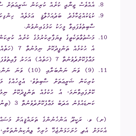
އެއްވެސް ޖިނާއީ ކުށެއް ކުރިކަން ޝަރީޢަތަށް ސާބި
ކުޑަކުއްޖަކާމެދު ބަދުއަޚްލާޤީ ޢަމަލެއް ހިންގ
ސާބިތުވެފައިވާ މީހަކު ކަމުގައިނުވުން.
މަސްތުވާތަކެތީގެ ވިޔަފާރިކުރުމުގެ ކުށެއް ކުރިކަނ
އެ ޙުކުމެއް ތ
މަޢާފުކޮށްދެވުނުތާ 7 (ހަތެއް) އަހަރު ފާއިތުވެފައިވުން.
(9) ވަނަ ނަންބަރާއި
ކަނޑައެޅުނު އަދަބު މަޢާފުކޮށްދެވުނުތާ 3 (ތިނެއް) އަހަރު ފާއިތުވެފައިވުން.
(ށ) ވ. ރަކީދޫ އަންހެނުންގެ ތަރައްޤީއަށް މަސައްކަތް
އެކަމަށް އެދި ހުށަހަޅަންޖެހޭ ހުރިހާ ލިޔެކިޔުންތަކާއި،