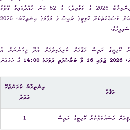
އަންހެނުންގެ ތަރައްޤީއަށް މަސައްކަތްކުރާ ކޮމިޓީގެ އިންތިޚާބު 2026 ގެ ގަވާއިދު) ގެ 52 ވަނަ މާއްދާގައިވާ ގޮތުގެ
މަތިން ބާއްވަންޖެހޭ ވ. ރަކީދޫ އަންހެނުންގެ ތަރައްޤީއަށް މަސައްކަތްކުރާ ކޮމިޓީގެ ރައީސް ގެ މަޤާމުގެ އިންތިޚާބު، 2026
ރާ ކޮމިޓީގެ ރައީސް މަޤާމަށް ކުރިމަތިލުމަށް އެދޭ މީހުންނަށް އެ
،
2026 ޖުލައި 16 ވާ ބުރާސްފަތި ދުވަހުގެ
14:00
އާ ހަމައަށް
އިންތިޚާބު ކުރަންޖެހޭ
މަޤާމު
އަދަދު
ީއަށް މަސައްކަތްކުރާ ކޮމިޓީގެ ރައީސް
1