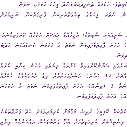
ތުވެ، ޙުކުމެއް ތަންފީޛުކުރަމުންދާ މީހަކު ކަމުގައި ނުވުން.
ިކަން ނުވަތަ މީހެއްގެ ޢިއްފަތްތެރިކަން ފޭރިގަތްކަން ޝަރީޢަތަށް
ް ޝަރީޢަތަށް ސާބިތުވެ، އެމީހެއްގެ މައްޗަށް ޙުކުމެއް ކޮށްފައިވާނަމަ،
ަންފީޛުކޮށް ނިމުނުތާ 7 (ހަތެއް) އަހަރު ފާއިތުވެފައިވުން ނުވަތަ އެ ޙުކުމުން ކަނޑައެޅުނު އަދަބު
 (10) ވަނަ ނަންބަރުގައި ބަޔާންކޮށްފައިވާ ކުށްތައް ފިޔަވައި އެހެން ޖިނާއީ ކުށެއް
ކުރިކަން ޝަރީޢަތަށް ސާބިތުވެ، އެމީހެއްގެ މައްޗަށް 12 (ބާރަ) މަސްދުވަހަށްވުރެ ދިގު މުއްދަތެއްގެ ޙުކުމެއް
ކޮށްފައިވާނަމަ، އެ ޙުކުމެއް ތަންފީޛުކޮށް ނިމުނުތާ 3 (ތިނެއް) އަހަރު ފާއިތުވެފައިވުން ނުވަތަ އެ ޙުކުމުން
ކުރާ ކޮމިޓީގެ ރައީސް މަޤާމަށް ކުރިމަތިލުމަށް އެދޭ ފަރާތްތަކުން
 އިންތިޚާބަށް ކުރިމަތިލުމަށް އެދޭ ފަރާތްތަކުން ދައްކަންޖެހޭ އިދާރީ