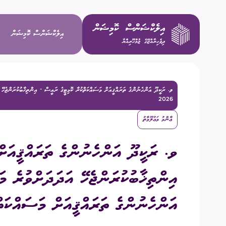
އިލެކްޝަންސް ކޮމިޝަން
ވ. ރަކީދޫ އަންހެނުންގެ ތަރައްޤީއަށް މަސައްކަތްކުރާ ކޮމިޓީގެ ރައީސް - އިންތިޚާބުކުރަންޖެހޭ އަ
ވިޝަން / މ
2026
ޢާންމު މަޢުލޫމާތު
މަސްޢޫލިއްޔަ
ވ. ރަކީދޫ އަންހެނުންގެ ތަރައްޤީއަށް
މެންބަރުން
އިންތިޚާބުކުރަންޖެހޭ އަދަދަށްވުރެ މަދ
އިސް މުވައްޒ
އަންހެނުންގެ ތަރައްޤީއަށް މަސައްކަތްކު
ކޮމިޓީތައް