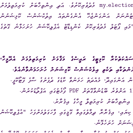
ފީ ދައްކާނީ މިކޮމިޝަނުގެ މައި ޕޯޓަލް my.elections.gov.mv މެދުވެރިކޮށެވެ. އަދި އިންތިޚާބަށް ކުރިމަތިލުމަށް
ޑޭޓުންނަށް އަންގަންޖެހޭ އެންގުންތައް އިލެކްޝަންސް ކޮމިޝަނުން
ައި ޕޯޓަލް މެދުވެރިކޮށް ކެންޑިޑޭޓް އެޕްލިކޭޝަން ހުށަހަޅާނެ ގޮތުގެ
ަތްކުރާ ކޮމިޓީގެ ރައީސްގެ މަޤާމަށް ކުރިމަތިލުމަށް އެދޭމީހާ،
ުންތަކާއި ތަކެތި އިލެކްޝަންސް ކޮމިޝަނަށް ހުށަހަޅަންވާނެއެވެ.
ިޔައި، އިޤުރާރާ ދިމާލުގައިވާ ގޮޅީގައި ފާހަގަލުމަށްފަހު "އެޕްލިކޭޝަން
ިޝަނަށް ހުށަހެޅޭނެ.