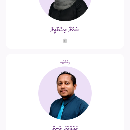
ޝަހުލާ އިސްމާޢީލް
ޑިރެކްޓަރ
މުޙައްމަދު އަނީލް