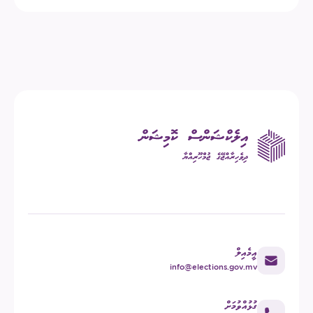
އީމެއިލް
info@elections.gov.mv
ގުޅުއްވުމަށް