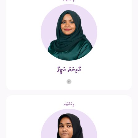
އާމިނަތު އަޒީފާ
ޑިރެކްޓަރ