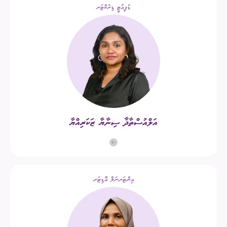
ޑެޕިއުޓީ ޑިރެކްޓަރ
އަލްއުސްތާޛާ ސިނާޔާ ޒަކަރިއްޔާ
އިންޓަރނަލް އޮޑިޓަރ