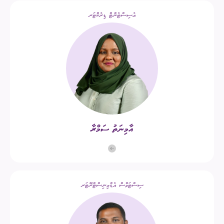
އެސިސްޓެންޓް ޑިރެކްޓަރ
އާމިނަތު ސަމްރާ
ސިސްޓަމްސް އެޑްމިނިސްޓްރޭޓަރ