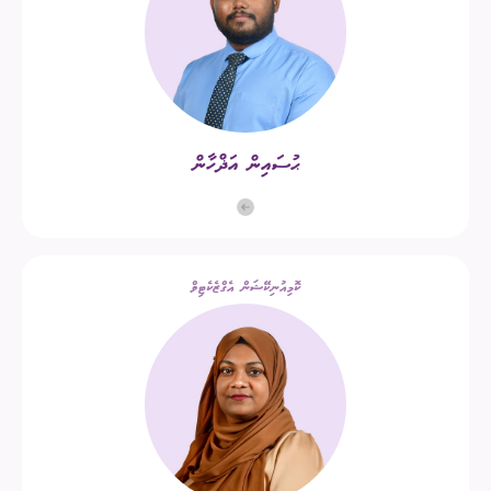
ޙުސައިން އަޛްހާން
ކޮމިއުނިކޭޝަން އެގްޒެކެޓިވް