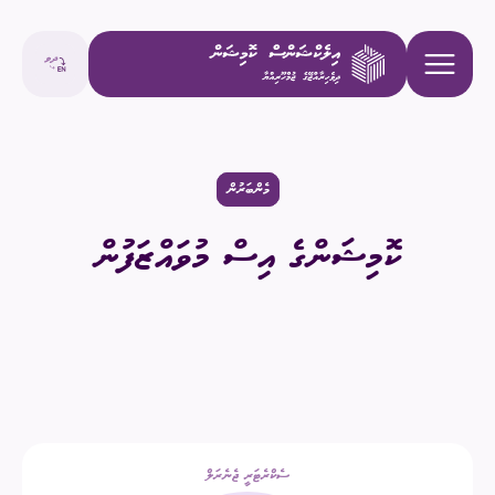
މެންބަރުން
ކޮމިޝަންގެ އިސް މުވައްޒަފުން
ސެކްރެޓަރީ ޖެނެރަލް