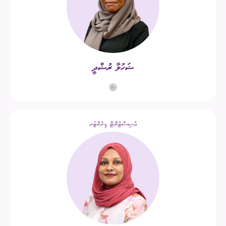
ޝަހުލާ ރުޝްދީ
އެސިސްޓެންޓް ޑިރެކްޓަރ