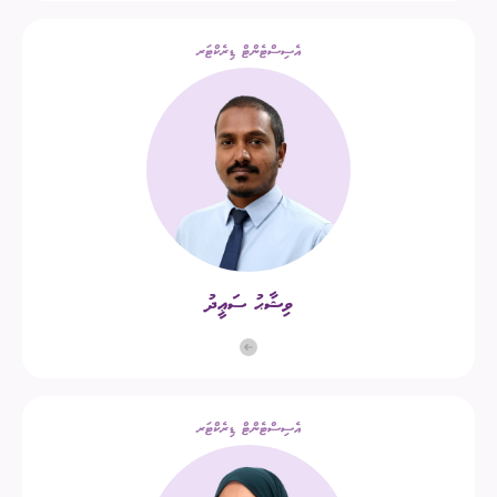
އެސިސްޓެންޓް ޑިރެކްޓަރ
​ވިޝާޙު ސަޢީދު
އެސިސްޓެންޓް ޑިރެކްޓަރ