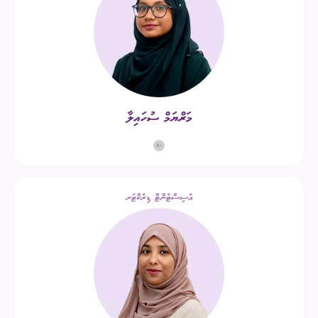
މަރްޔަމް ސުހައިލާ
އެސިސްޓެންޓް ޑިރެކްޓަރ