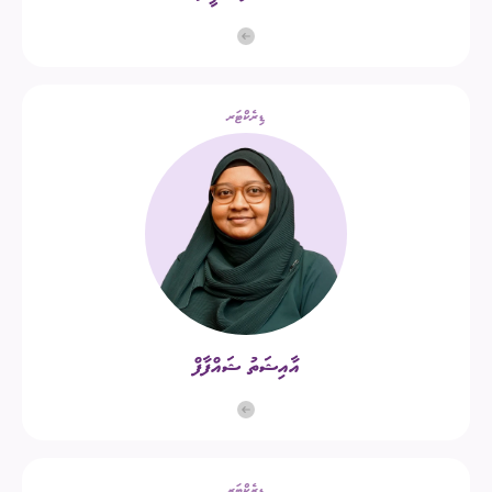
ޑިރެކްޓަރ
އާއިޝަތު ޝައްފާފް
ޑިރެކްޓަރ