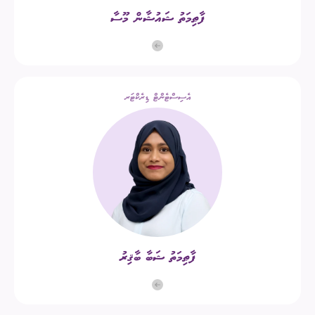
ފާޠިމަތު ޝައުޝާން މޫސާ
އެސިސްޓެންޓް ޑިރެކްޓަރ
ފާޠިމަތު ޝަބާ ބާޤިރު