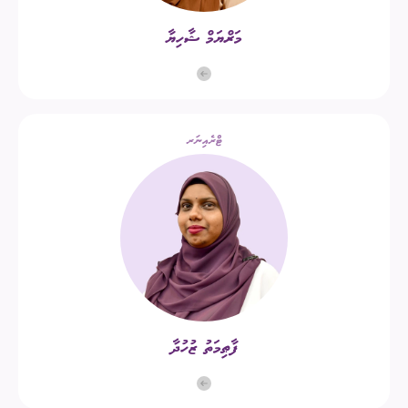
މަރްޔަމް ޝާހިޔާ
ޓްރެއިނަރ
ފާޠިމަތު ޒުހުދާ