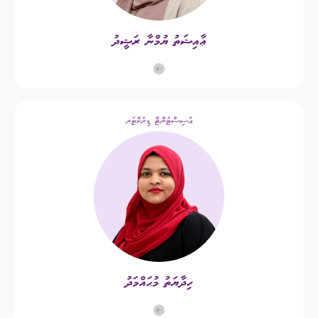
ޢާއިޝަތު ޔުމްނާ ރަޝީދު
އެސިސްޓެންޓް ޑިރެކްޓަރ
ހިދާޔަތު މުޙައްމަދު