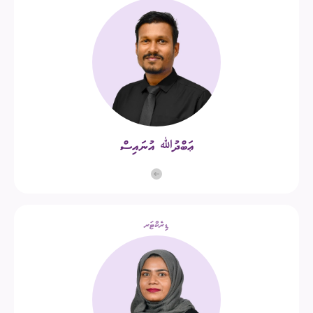
ޢަބްދުﷲ އުނައިސް
ޑިރެކްޓަރ