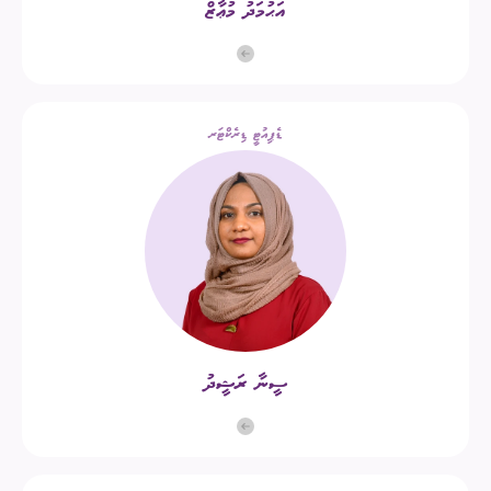
އަޙުމަދު މުޢާޒް
ޑެޕިއުޓީ ޑިރެކްޓަރ
ސީނާ ރަޝީދު