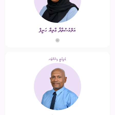
އަލްއުސްތާޛާ ޢާލިޔާ ޙަނީފް
ޑެޕިއުޓީ ޑިރެކްޓަރ