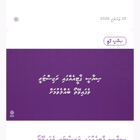
23 ޖަނަވަރީ 2026
ސިޔާސީ ޕާޓީ
ސިޔާސީ ޕާޓީއެއްގައި ރަޖިސްޓަރީ ވެފައިވޭތޯ