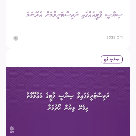
ސިޔާސީ ޕާޓީއެއްގައި ރަޖިސްޓަރީވުމަށް އެދޭނަމަ
11 މޭ 2025
ސިޔާސީ ޕާޓީ