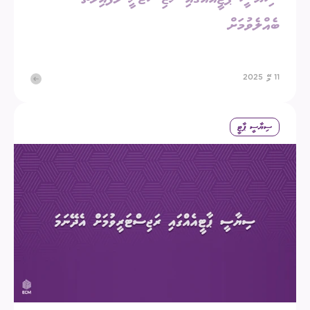
ބެއްލެވުމަށް
11 މޭ 2025
ސިޔާސީ ޕާޓީ