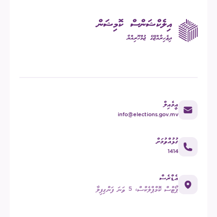
އީމެއިލް
info@elections.gov.mv
ގުޅުއްވުމަށް
1414
އެޑްރެސް
ޕޯޓްސް ކޮމްޕްލެކްސް، 5 ވަނަ ފަންގިފިލާ