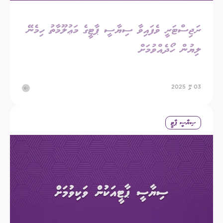
ރަޖިސްޓަރީ ވެފައިވާ ސިޔާސީ ޕާޓީގެ މަޢުލޫމާތު ހިމެނޭ
ލިޔުން ހޯދެއްވުމަށް
03 މޭ 2025
ސިޔާސީ ޕާޓީ