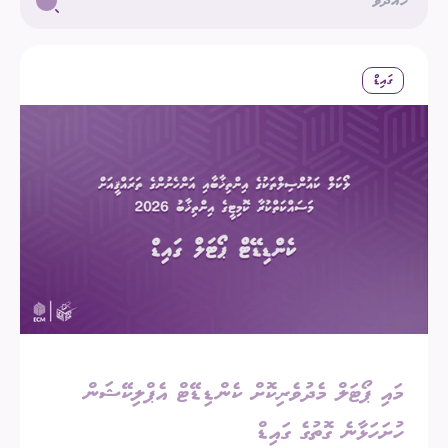
ގައިޑް
މައި ޕޯޓަލް މެދުވެރިކޮށް ކެންޑިޑޭޓް އެޕްލިކޭޝަން
ހުށަހަޅާނެ ގޮތުގެ ގައިޑް