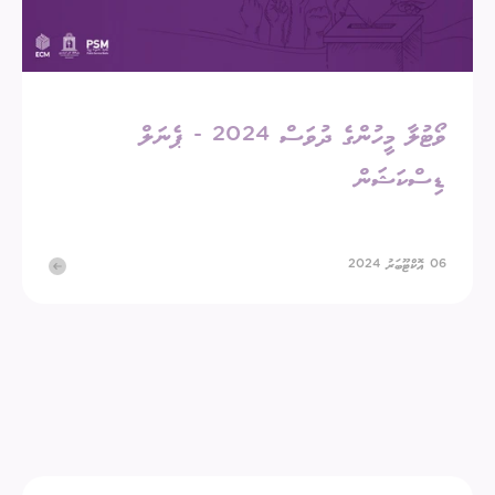
ވޯޓުލާ މީހުންގެ ދުވަސް 2024 - ޕެނަލް
ޑިސްކަޝަން
06 އޮކްޓޫބަރު 2024