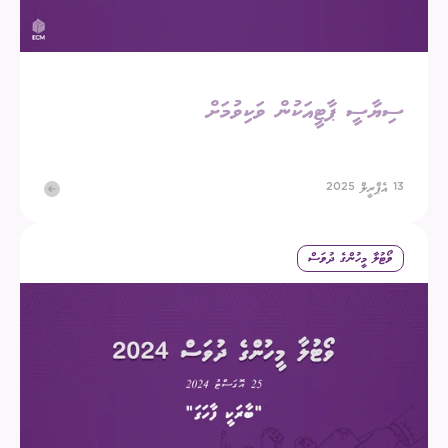
ސިޔާސީ ޕާޓީއަކުން ވަކިވުމަށް
13 އެޕްރީލް 2025
ވޯޓުލާ މީހުންގެ ދުވަސް