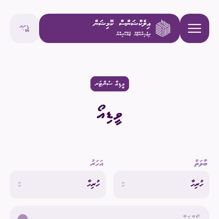
މީޑިއާ ސެންޓަރ
ވީޑިއޯ
ބާވަތް
އަހަރު
ހުރިހާ
ހުރިހާ