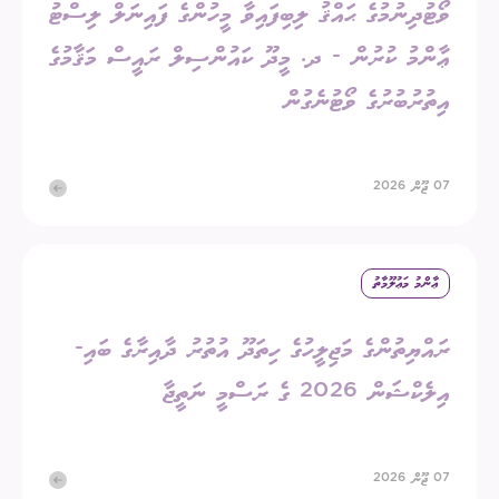
ވޯޓުދިނުމުގެ ޙައްޤު ލިބިފައިވާ މީހުންގެ ފައިނަލް ލިސްޓު
ޢާންމު ކުރުން - ދ. މީދޫ ކައުންސިލް ރައީސް މަޤާމުގެ
އިތުރުބުރުގެ ވޯޓުނެގުން
07 ޖޫން 2026
ޢާންމު މަޢުލޫމާތު
ރައްޔިތުންގެ މަޖިލީހުގެ ހިތަދޫ އުތުރު ދާއިރާގެ ބައި-
އިލެކްޝަން 2026 ގެ ރަސްމީ ނަތީޖާ
07 ޖޫން 2026