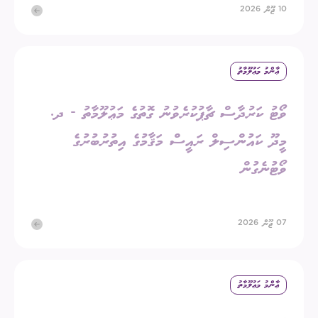
10 ޖޫން 2026
ޢާންމު މަޢުލޫމާތު
ވޯޓު ކަރުދާސް ޗާޕުކުރެވުނު ގޮތުގެ މަޢުލޫމާތު - ދ.
މީދޫ ކައުންސިލް ރައީސް މަޤާމުގެ އިތުރުބުރުގެ
ވޯޓުނެގުން
07 ޖޫން 2026
ޢާންމު މަޢުލޫމާތު