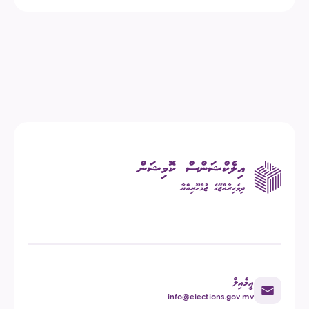
އީމެއިލް
info@elections.gov.mv