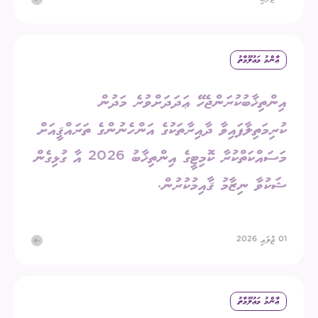
ޢާންމު މަޢުލޫމާތު
އިންތިޚާބުކުރަންޖެހޭ ޢަދަދަށްވުރެ މަދުން
ކުރިމަތިލާފައިވާ ދާއިރާތަކުގެ އަންހެނުންގެ ތަރައްޤީއަށް
މަސައްކަތްކުރާ ކޮމިޓީގެ އިންތިޚާބު 2026 އާ ގުޅިގެން
ޝަކުވާ ނިޒާމު ޤާއިމުކުރުން.
01 ޖުލައި 2026
ޢާންމު މަޢުލޫމާތު