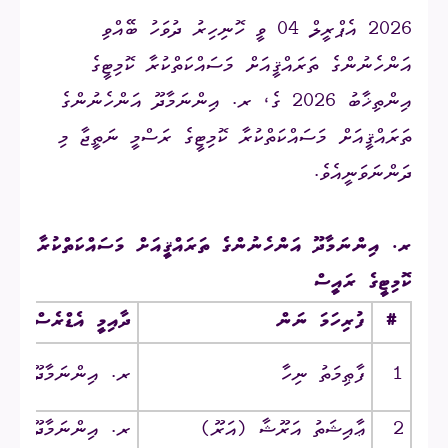
2026 އެޕްރީލް 04 ވީ ހޮނިހިރު ދުވަހު ބޭއްވި
އަންހެނުންގެ ތަރައްޤީއަށް މަސައްކަތްކުރާ ކޮމިޓީގެ
އިންތިޚާބު 2026 ގެ، ރ. އިންނަމާދޫ އަންހެނުންގެ
ތަރައްޤީއަށް މަސައްކަތްކުރާ ކޮމިޓީގެ ރަސްމީ ނަތީޖާ މި
ދަންނަވަނީއެވެ.
ރ. އިންނަމާދޫ އަންހެނުންގެ ތަރައްޤީއަށް މަސައްކަތްކުރާ
ކޮމިޓީގެ ރައީސް
#
ފުރިހަމަ ނަން
ދާއިމީ އެޑްރެސް
1
ފާޠިމަތު ނިހާ
ރ. އިންނަމާދޫ ‎/‎ ލަވްސައިޑް
2
ޢާއިޝަތު އަރޫޝާ‎ (އަރޫ)‎
ރ. އިންނަމާދޫ ‎/‎ ގުލްޝަން