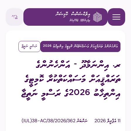
އަންހެނުންގެ ތަރައްޤީއަށް މަސައްކަތްކުރާ ކޮމިޓީގެ އިންތިޚާބު 2026
ރަސްމީ ނަތީޖާ
ރ. އިންނަމާދޫ - އަންހެނުންގެ
ތަރައްޤީއަށް މަސައްކަތްކުރާ ކޮމިޓީގެ
އިންތިޚާބު 2026ގެ ރަސްމީ ނަތީޖާ
11 އެޕްރީލް 2026
ނަންބަރު
(IUL)38-AC/38/2026/362