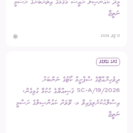
މީދޫ ކައުންސިލް ރައީސް މަޤާމުގެ އިތުރުބުރުގެ ރަސްމީ
ނަތީޖާ
13 ޖޫން 2026
ޢާންމު މަޢުލޫމާތު
ދިވެހިރާއްޖޭގެ ސްޕްރީމް ކޯޓުގެ ނަންބަރު
2026/SC-A/19 ޤަޟިއްޔާގެ ޙުކުމާ ގުޅިގެން،
އިސްލާޙުކުރެވިފައިވާ މ. ވޭވަށް ކައުންސިލްގެ ރަސްމީ
ނަތީޖާ