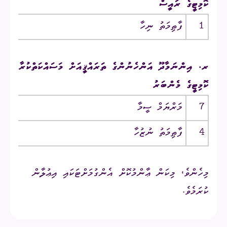
ކޮމިޓީގެ ރައީސް
1
ފާޠިމަތު ނިހާ
ރ.
ރ. އިންނަމާދޫ އަންހެނުންގެ ތަރައްޤީއަށް މަސައްކަތްކުރާ
ކޮމިޓީގެ މެންބަރު
7
މަރްޔަމް ސީމާ
ރ.
4
ފާޠިމަތު ނުޒުހާ
ރ.
މިހެންވެ، މިކަން ޢާންމުކޮށް އެންގުމަށްޓަކައި އިޢުލާން
ކުރަމެވެ.