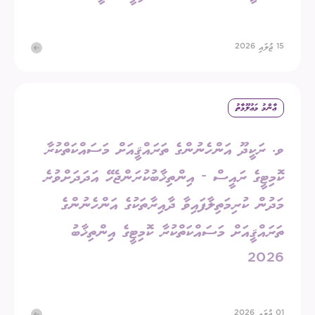
15 ޖުލައި 2026
ޢާންމު މަޢުލޫމާތު
ވ. ރަކީދޫ އަންހެނުންގެ ތަރައްޤީއަށް މަސައްކަތްކުރާ
ކޮމިޓީގެ ރައީސް - އިންތިޚާބުކުރަންޖެހޭ އަދަދަށްވުރެ
މަދުން ކުރިމަތިލާފައިވާ ދާއިރާތަކުގެ އަންހެނުންގެ
ތަރައްޤީއަށް މަސައްކަތްކުރާ ކޮމިޓީގެ އިންތިޚާބު
2026
01 ޖުލައި 2026