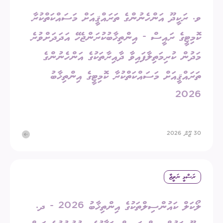
ވ. ރަކީދޫ އަންހެނުންގެ ތަރައްޤީއަށް މަސައްކަތްކުރާ
ކޮމިޓީގެ ރައީސް - އިންތިޚާބުކުރަންޖެހޭ އަދަދަށްވުރެ
މަދުން ކުރިމަތިލާފައިވާ ދާއިރާތަކުގެ އަންހެނުންގެ
ތަރައްޤީއަށް މަސައްކަތްކުރާ ކޮމިޓީގެ އިންތިޚާބު
2026
30 ޖޫން 2026
ރަސްމީ ނަތީޖާ
ލޯކަލް ކައުންސިލްތަކުގެ އިންތިޚާބު 2026 - ދ.