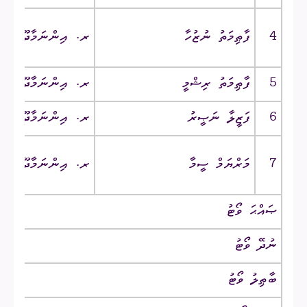
4
ފާޠިމަތު ނުޒުހާ
ރ. އިންނަމާދޫ ‎/‎ ޗާނދަނީ
5
ފާޠިމަތު ރިޝްމީ
ރ. އިންނަމާދޫ ‎/‎ ރާސްތާ
6
ފަޒީލާ ނަޞީރު
ރ. އިންނަމާދޫ ‎/‎ ޑޭޒީމާގެ
7
މަރްޔަމް ސީމާ
ރ. އިންނަމާދޫ ‎/‎ ސީހާފް
ޞައްޙަ ވޯޓު
ނުދޭ ވޯޓު
ބާޠިލު ވޯޓު