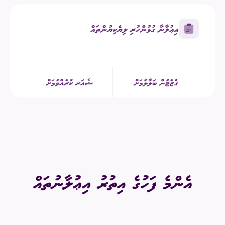
އިޢުލާނާ ގުޅުންހުރި ލިޔެކިޔުންތައް
ގެޒެޓުން ބަލާލުމަށް
ޝެއަރ ކުރެއްވުމަށް
އެންމެ ފަހުގެ އިތުރު އިޢުލާނުތައް