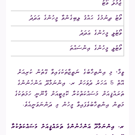
ޖުމުލަ ވޯޓު
ވޯޓު ދިނުމުގެ ޙައްޤު ލިބިގެންވާ މީހުންގެ ޢަދަދު
ވޯޓުލީ މީހުންގެ ޢަދަދު
ވޯޓުލީ މީހުންގެ އިންސައްތަ
ވީމާ، މި އިންތިޚާބުގެ ނަތީޖާތަކުގައިވާ ގޮތުން ކުރިއަށް
އޮތް 5 އަހަރު ދުވަހަށް ރ. އިންނަމާދޫ އަންހެނުންގެ
ތަރައްޤީއަށް މަސައްކަތްކުރާ ކޮމިޓީއަށް ޤާނޫނީ ހަމަތަކުގެ
މަތިން އިންތިޚާބުވެފައިވާ މީހުން މި ދަންނަވަނީއެވެ.
ރ. އިންނަމާދޫ އަންހެނުންގެ ތަރައްޤީއަށް މަސައްކަތްކުރާ