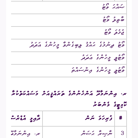
ޞައްޙަ ވޯޓު
ބާޠިލު ވޯޓު
ޖުމުލަ ވޯޓު
ވޯޓު ދިނުމުގެ ޙައްޤު ލިބިގެންވާ މީހުންގެ ޢަދަދު
ވޯޓުލީ މީހުންގެ ޢަދަދު
ވޯޓުލީ މީހުންގެ އިންސައްތަ
ރ. އިންނަމާދޫ އަންހެނުންގެ ތަރައްޤީއަށް މަސައްކަތްކުރާ
ކޮމިޓީގެ މެންބަރު
#
ފުރިހަމަ ނަން
ދާއިމީ އެޑްރެސް
3
ނާޞިރާ ޙަސަން
ރ. އިންނަމާދޫ ‎/‎ ވެނީލާގެ