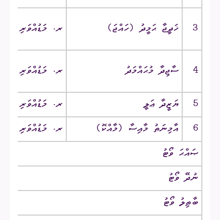
3
ޚަދީޖާ ޙަމީދު‎ (ހައްޖަ)‎
ރ. މަޑުއްވަރި ‎/‎ ޕެރިސް
4
ސާޖިދާ މުޙައްމަދު
ރ. މަޑުއްވަރި ‎/‎ ވިލު
5
ޔަޒީދާ ޢަލީ
ރ. މަޑުއްވަރި ‎/‎ ރަތްފުސްގެ
6
އާމިނަތު މާއިސާ‎ (މާއްކޮ)‎
ރ. މަޑުއްވަރި ‎/‎ ހިރުނދުމާގެ
ޞައްޙަ ވޯޓު
ނުދޭ ވޯޓު
ބާޠިލު ވޯޓު