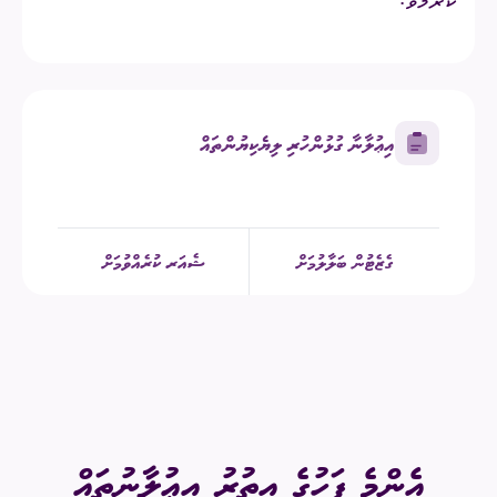
ކުރަމެވެ.
އިޢުލާނާ ގުޅުންހުރި ލިޔެކިޔުންތައް
ގެޒެޓުން ބަލާލުމަށް
ޝެއަރ ކުރެއްވުމަށް
އެންމެ ފަހުގެ އިތުރު އިޢުލާނުތައް