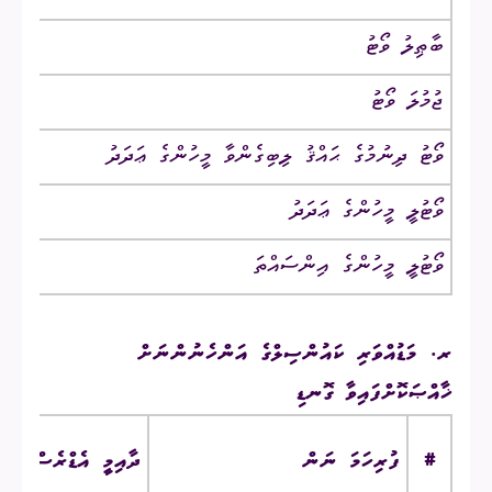
ބާޠިލު ވޯޓު
ޖުމުލަ ވޯޓު
ވޯޓު ދިނުމުގެ ޙައްޤު ލިބިގެންވާ މީހުންގެ ޢަދަދު
ވޯޓުލީ މީހުންގެ ޢަދަދު
ވޯޓުލީ މީހުންގެ އިންސައްތަ
ރ. މަޑުއްވަރި ކައުންސިލްގެ އަންހެނުންނަށް
ޚާއްޞަކޮށްފައިވާ ގޮނޑި
#
ފުރިހަމަ ނަން
ދާއިމީ އެޑްރެސް