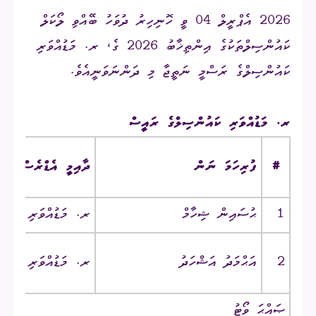
2026 އެޕްރީލް 04 ވީ ހޮނިހިރު ދުވަހު ބޭއްވި ލޯކަލް
ކައުންސިލްތަކުގެ އިންތިޚާބު 2026 ގެ، ރ. މަޑުއްވަރި
ކައުންސިލްގެ ރަސްމީ ނަތީޖާ މި ދަންނަވަނީއެވެ.
ރ. މަޑުއްވަރި ކައުންސިލްގެ ރައީސް
#
ފުރިހަމަ ނަން
ދާއިމީ އެޑްރެސް
1
ޙުސައިން ޝިހާމް
ރ. މަޑުއްވަރި ‎/‎ ނިޔާމަ
2
އަޙްމަދު އަޝްހަދު
ރ. މަޑުއްވަރި ‎/‎ ފަރުމާ
ޞައްޙަ ވޯޓު