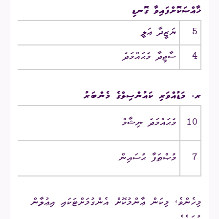
ޚާއްޞަކޮށްފައިވާ ގޮނޑި
5
ޔަޒީދާ ޢަލީ
ރ. 
4
ސާޖިދާ މުޙައްމަދު
ރ.
ރ. މަޑުއްވަރި ކައުންސިލްގެ މެންބަރު
10
މުޙައްމަދު ނިޝާމް
ރ.
7
މުޞްޠަފާ ޙުސައިން
ރ. 
މިހެންވެ، މިކަން ޢާންމުކޮށް އެންގުމަށްޓަކައި އިޢުލާން