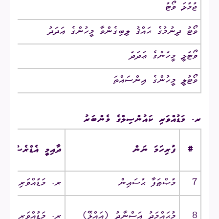
ޖުމުލަ ވޯޓު
ވޯޓު ދިނުމުގެ ޙައްޤު ލިބިގެންވާ މީހުންގެ ޢަދަދު
ވޯޓުލީ މީހުންގެ ޢަދަދު
ވޯޓުލީ މީހުންގެ އިންސައްތަ
ރ. މަޑުއްވަރި ކައުންސިލްގެ މެންބަރު
#
ފުރިހަމަ ނަން
ދާއިމީ އެޑްރެސް
7
މުޞްޠަފާ ޙުސައިން
ރ. މަޑުއްވަރި ‎/‎ މަސްރޫރާގެ
8
މުޙައްމަދު އަސްނާދު‎ (އައްޅޭ)‎
ރ. މަޑުއްވަރި ‎/‎ ގުމްރީ