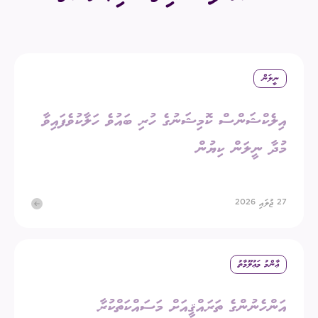
ނީލަން
އިލެކްޝަންސް ކޮމިޝަނުގެ ހުރި ބައުވެ ހަލާކުވެފައިވާ
މުދާ ނީލަން ކިޔުން
27 ޖުލައި 2026
ޢާންމު މަޢުލޫމާތު
އަންހެނުންގެ ތަރައްޤީއަށް މަސައްކަތްކުރާ