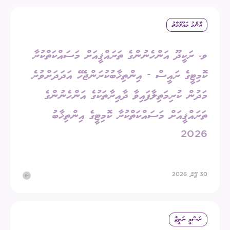
ޢާންމު މަޢުލޫމާތު
ވ. ރަކީދޫ އަންހެނުންގެ ތަރައްޤީއަށް މަސައްކަތްކުރާ
ކޮމިޓީގެ ރައީސް - އިންތިޚާބުކުރަންޖެހޭ އަދަދަށްވުރެ
މަދުން ކުރިމަތިލާފައިވާ ދާއިރާތަކުގެ އަންހެނުންގެ
ތަރައްޤީއަށް މަސައްކަތްކުރާ ކޮމިޓީގެ އިންތިޚާބު
2026
30 ޖޫން 2026
ރަސްމީ ނަތީޖާ