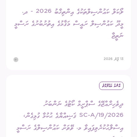
ލޯކަލް ކައުންސިލްތަކުގެ އިންތިޚާބު 2026 - ދ.
މީދޫ ކައުންސިލް ރައީސް މަޤާމުގެ އިތުރުބުރުގެ ރަސްމީ
ނަތީޖާ
13 ޖޫން 2026
ޢާންމު މަޢުލޫމާތު
ދިވެހިރާއްޖޭގެ ސްޕްރީމް ކޯޓުގެ ނަންބަރު
2026/SC-A/19 ޤަޟިއްޔާގެ ޙުކުމާ ގުޅިގެން،
އިސްލާޙުކުރެވިފައިވާ މ. ވޭވަށް ކައުންސިލްގެ ރަސްމީ