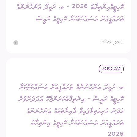
ކޮމިޓީގެއިންތިޚާބު 2026 - ވ. ރަކީދޫ އަންހެނުންގެ
ތަރައްޤީއަށް މަސައްކަތްކުރާ ކޮމިޓީގެ ރައީސް
15 ޖުލައި 2026
ޢާންމު މަޢުލޫމާތު
ވ. ރަކީދޫ އަންހެނުންގެ ތަރައްޤީއަށް މަސައްކަތްކުރާ
ކޮމިޓީގެ ރައީސް - އިންތިޚާބުކުރަންޖެހޭ އަދަދަށްވުރެ
މަދުން ކުރިމަތިލާފައިވާ ދާއިރާތަކުގެ އަންހެނުންގެ
ތަރައްޤީއަށް މަސައްކަތްކުރާ ކޮމިޓީގެ އިންތިޚާބު
2026