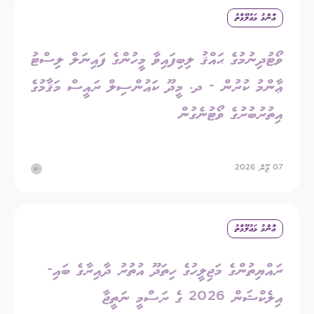
ޢާންމު މަޢުލޫމާތު
ވޯޓުދިނުމުގެ ޙައްޤު ލިބިފައިވާ މީހުންގެ ފައިނަލް ލިސްޓު
ޢާންމު ކުރުން - ދ. މީދޫ ކައުންސިލް ރައީސް މަޤާމުގެ
އިތުރުބުރުގެ ވޯޓުނެގުން
07 ޖޫން 2026
ޢާންމު މަޢުލޫމާތު
ރައްޔިތުންގެ މަޖިލީހުގެ ހިތަދޫ އުތުރު ދާއިރާގެ ބައި-
އިލެކްޝަން 2026 ގެ ރަސްމީ ނަތީޖާ