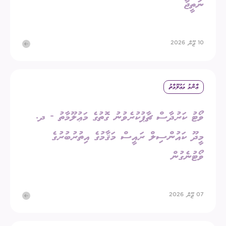
ނަތީޖާ
10 ޖޫން 2026
ޢާންމު މަޢުލޫމާތު
ވޯޓު ކަރުދާސް ޗާޕުކުރެވުނު ގޮތުގެ މަޢުލޫމާތު - ދ.
މީދޫ ކައުންސިލް ރައީސް މަޤާމުގެ އިތުރުބުރުގެ
ވޯޓުނެގުން
07 ޖޫން 2026