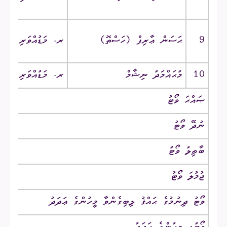
9
ޙަސަން ޢާރިފް‎ (ހަސްތޮ)‎
ރ. މަޑުއްވަރި ‎/‎ ހީރާ
10
މުޙައްމަދު ނިޝާމް
ރ. މަޑުއްވަރި ‎/‎ އަލިރެސް
ޞައްޙަ ވޯޓު
ނުދޭ ވޯޓު
ބާޠިލު ވޯޓު
ޖުމުލަ ވޯޓު
ވޯޓު ދިނުމުގެ ޙައްޤު ލިބިގެންވާ މީހުންގެ ޢަދަދު