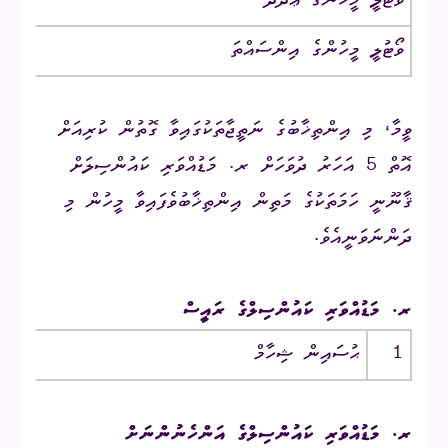
ވޯޓުލީ މީހުންގެ ޢަދަދު
ވޯޓުލީ މީހުންގެ އިންސައްތަ
ވީމާ، މި އިންތިޚާބުގެ ނަތީޖާތަކުގައިވާ ގޮތުން ކުރިއަށް
އޮތް 5 އަހަރު ދުވަހަށް ރ. މަޑުއްވަރި ކައުންސިލަށް
ޤާނޫނީ ހަމަތަކުގެ މަތިން އިންތިޚާބުވެފައިވާ މީހުން މި
ދަންނަވަނީއެވެ.
ރ. މަޑުއްވަރި ކައުންސިލްގެ ރައީސް
1
ޙުސައިން ޝިހާމް
ރ.
ރ. މަޑުއްވަރި ކައުންސިލްގެ އަންހެނުންނަށް