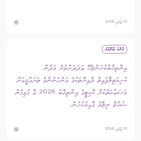
01 ޖުލައި 2026
ޢާންމު މަޢުލޫމާތު
އިންތިޚާބުކުރަންޖެހޭ ޢަދަދަށްވުރެ މަދުން
ކުރިމަތިލާފައިވާ ދާއިރާތަކުގެ އަންހެނުންގެ ތަރައްޤީއަށް
މަސައްކަތްކުރާ ކޮމިޓީގެ އިންތިޚާބު 2026 އާ ގުޅިގެން
ޝަކުވާ ނިޒާމު ޤާއިމުކުރުން.
01 ޖުލައި 2026