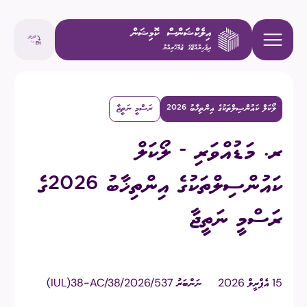
ލޯކަލް ކައުންސިލްތަކުގެ އިންތިޚާބު 2026
ރަސްމީ ނަތީޖާ
ރ. މަޑުއްވަރި - ލޯކަލް
ކައުންސިލްތަކުގެ އިންތިޚާބު 2026ގެ
ރަސްމީ ނަތީޖާ
15 އެޕްރީލް 2026
ނަންބަރު
(IUL)38-AC/38/2026/537