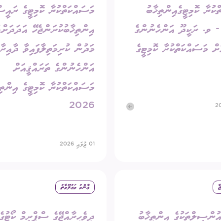
ކުރާ ކޮމިޓީގެއިންތިޚާބު
މަސައްކަތްކުރާ ކޮމިޓީގެ ރައީ
202 - ވ. ރަކީދޫ އަންހެނުންގެ
އިންތިޚާބުކުރަންޖެހޭ އަދަދަށްވ
ށް މަސައްކަތްކުރާ ކޮމިޓީގެ
މަދުން ކުރިމަތިލާފައިވާ ދާއިރާތ
އަންހެނުންގެ ތަރައްޤީއަށް
މަސައްކަތްކުރާ ކޮމިޓީގެ އިންތި
2026
01 ޖުލައި 2026
ާ
ޢާންމު މަޢުލޫމާތު
އުންސިލްތަކުގެ އިންތިޚާބު
ދިވެހިރާއްޖޭގެ ސްޕްރީމް ކޯޓުގެ