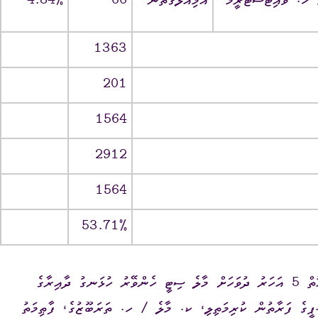
އަމިއްލަގޮތުން
66
1363
201
1564
2912
1564
ވީމާ، މި އިންތިޚާބުގެ ނަތީޖާގައިވާ ގޮތުން ކުރިއަށް އޮތް 5 އަހަރު ދުވަހަށް މާލެ ސިޓީ ހެންވޭރު ހުޅަނގު ދާއިރާގެ
މެންބަރުގެ މަޤާމަށް ޤާނޫނީ ހަމަތަކުގެ މަތިން، އެމް.ޑީ.ޕީގެ ފަރާތުން ކުރިމަތިލި، ކ. މާލެ ‎/‎ ހ. ތަރަބޫޒުގެ، ފާޠިމަތު