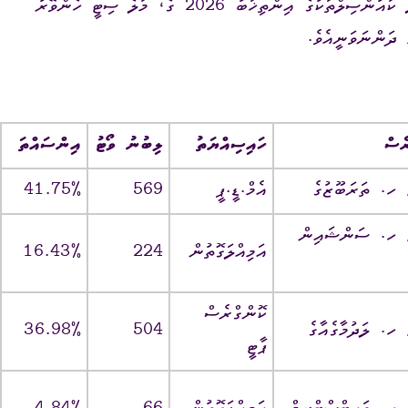
2026 އެޕްރީލް 04‏ ވީ ‏ހޮނިހިރު‏ ދުވަހު ބޭއްވި ލޯކަލް ކައުންސިލްތަކުގެ އިންތިޚާބު 2026 ގެ، މާލެ ސިޓީ ހެންވޭރު
 ދަންނަވަނީއެވެ.
ގަނޑު
ވަޒީފާ
ރައްޔިތުންގެ ޚިޔާލު ހޯދ
ދައި ލިބިގަތުމުގެ ޙައްޤު
މޯލްޑިވްސް މީޑިއާ އެނ
ކޮމިޝަނުގެ އިންތިޚާބު
 ކޮމިޝަނަށް ލިބިފައިވާ ހިޔާލާއި
ރެސް
ހައިސިއްޔަތު
ލިބުނު ވޯޓު
އިންސައްތަ
އެހެނިހެން
އެމް.ޑީ.ޕީ
569
ޝަންސް
އިލެކްޝަން ރިޕޯޓް
ކ. މާލެ ‎/‎ ހ. ސަންޝައިން
އަމިއްލަގޮތުން
224
ކޮންގްރެސް
504
ޕާޓީ