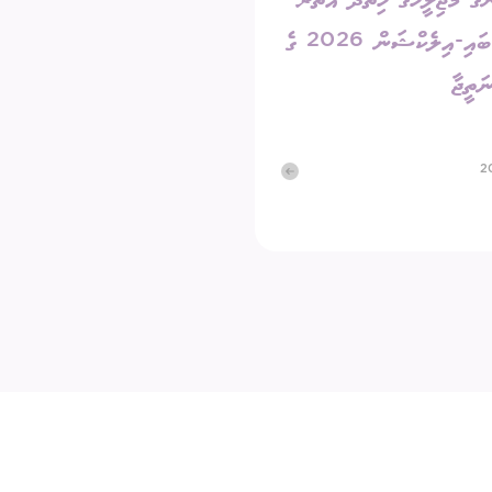
ގެ މަޖިލީހުގެ ހިތަދޫ އުތުރު
ދާއިރާގެ ބައި-އިލެކްޝަން 2026 ގެ
ަތީޖާ