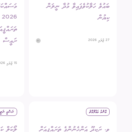
ބައުވެ ހަލާކުވެފައިވާ މުދާ ނީލަން
މަސައްކަތް
ކިޔުން
6
ތަރައްޤީއަ
ރައީސް
27 ޖުލައި 2026
15 ޖުލައި 2026
ޢާންމު މަޢުލޫމާތު
ރަސްމީ ނަތީޖ
ވ. ރަކީދޫ އަންހެނުންގެ ތަރައްޤީއަށް
ލޯކަލް ކަ