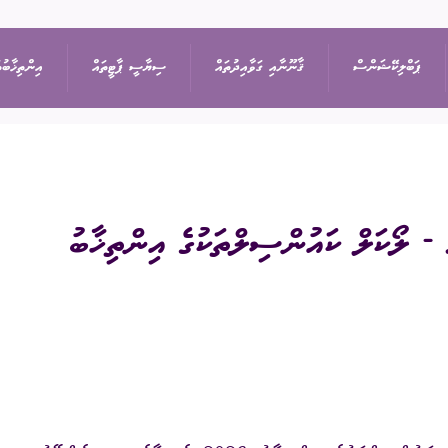
ޕަބްލިކޭޝަންސް
ޤާނޫނާއި ގަވާއިދުތައް
ސިޔާސީ ޕާޓީތައް
އިންތިޚާބުތ
ިޝަން
އިޢުލާން
ޤާނޫނުތައް
ރިޔާސީ އިންތިޚާބު
ޕާޓީތަކުގެ ދަފްތަރު
- ލޯކަލް ކައުންސިލްތަކުގެ އިންތިޚާބު
ތުތައް
ނޫސްބަޔާން
ގަވާއިދުތައް
ރައްޔިތުންގެ މަޖިލީހުގެ 
ސިޔާސީ ޕާޓީގެ މެންބަ
ޖަލްސާ
ސިޔާސަތުތައް
ބައި-އިލެކްޝަން
ސިޔާސީ ޕާޓީއަކުން ވަ
ަފުން
ޕްރޮކިއުމެންޓް
އަހަރީ ރިޕޯޓާއި އޮޑިޓް
ލޯކަލް ކައުންސިލްތަކުގެ
އަންހެނުންގެ ތަރައްޤީއ
ޑައުންލޯޑްސް
ކޮމިޓީގެ އިންތިޚާބު