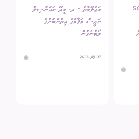
SC-A/
މަޢުލޫމާތު - ދ. މީދޫ ކައުންސިލް
ރައީސް މަޤާމުގެ އިތުރުބުރުގެ
ް
ވޯޓުނެގުން
07 ޖޫން 2026