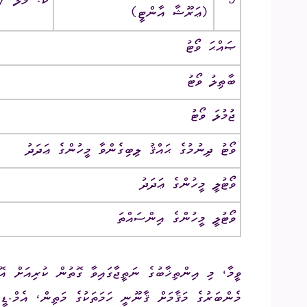
9
ކ. މާލެ ‎/‎ ހ. ވައިޓްސްޓްރީމް
(ޢަރޫޝާ އާންޓީ)‎
ޞައްޙަ ވޯޓު
ބާޠިލު ވޯޓު
ޖުމުލަ ވޯޓު
ވޯޓު ދިނުމުގެ ޙައްޤު ލިބިގެންވާ މީހުންގެ ޢަދަދު
ވޯޓުލީ މީހުންގެ ޢަދަދު
ވޯޓުލީ މީހުންގެ އިންސައްތަ