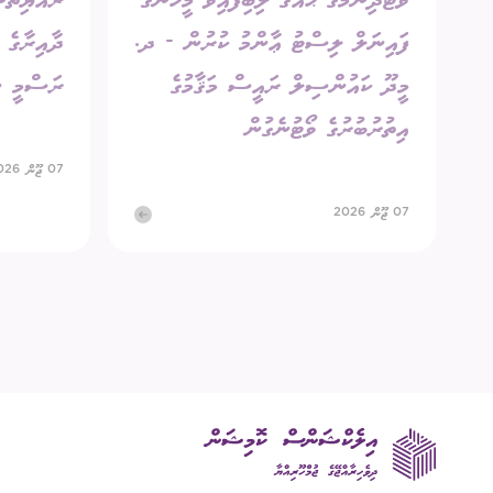
ވޯޓުދިނުމުގެ ޙައްޤު ލިބިފައިވާ މީހުންގެ
ރައްޔިތުން
ފައިނަލް ލިސްޓު ޢާންމު ކުރުން - ދ.
މީދޫ ކައުންސިލް ރައީސް މަޤާމުގެ
ރަސްމީ ނ
އިތުރުބުރުގެ ވޯޓުނެގުން
07 ޖޫން 2026
07 ޖޫން 2026