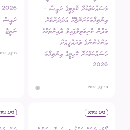
މަސައްކަތްކުރާ ކޮމިޓީގެ ރައީސް -
6
އިންތިޚާބުކުރަންޖެހޭ އަދަދަށްވުރެ
ރައީސް މަ
މަދުން ކުރިމަތިލާފައިވާ ދާއިރާތަކުގެ
ނަތީޖާ
އަންހެނުންގެ ތަރައްޤީއަށް
މަސައްކަތްކުރާ ކޮމިޓީގެ އިންތިޚާބު
13 ޖޫން 2026
2026
30 ޖޫން 2026
ޢާންމު މަޢުލޫމާތު
ޢާންމު މަޢުލޫމ