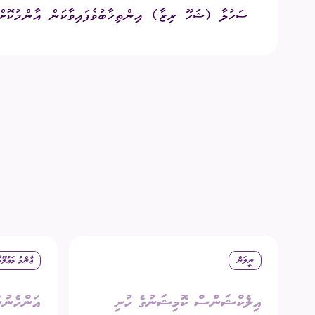
ސަހުލާ‎ (ޝަހޫ ރިޒާ)‎ އިންތިޚާބުވެފައިވާކަން ޢާންމުކޮށް އެންގުމަށްޓަކައި އިޢުލާނުކުރީމެވެ.
ނީލަން
ޢާންމު މަޢުލޫމ
އިލެކްޝަންސް ކޮމިޝަނުގެ ހުރި
އަންހެނުނ