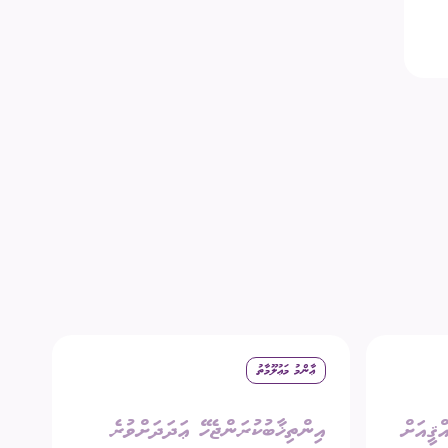
ޢާންމު މަޢުލޫމާތު
ޤީއަށް
އިންތިޚާބުކުރަންޖެހޭ ޢަދަދަށްވުރެ