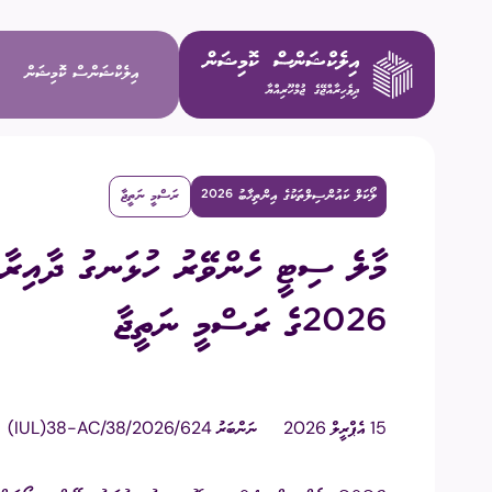
އިލެކްޝަންސް ކޮމިޝަން
ލޯކަލް ކައުންސިލްތަކުގެ އިންތިޚާބު 2026
ރަސްމީ ނަތީޖާ
ވިޝަން / މ
މާލެ ސިޓީ ހެންވޭރު ހުޅަނގު ދާއިރާ 
މަސްޢޫލިއްޔަ
2026ގެ ރަސްމީ ނަތީޖާ
މެންބަރުން
އިސް މުވައްޒ
15 އެޕްރީލް 2026
ނަންބަރު
(IUL)38-AC/38/2026/624
ކޮމިޓީތައް