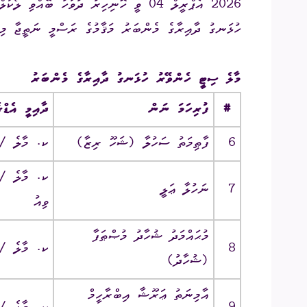
ހުޅަނގު ދާއިރާގެ މެންބަރު މަޤާމުގެ ރަސްމީ ނަތީޖާ މި
އިދާރީ އޮނި
މަޢުލޫމާތު ހޯ
މާލެ ސިޓީ ހެންވޭރު ހުޅަނގު ދާއިރާގެ މެންބަރު
އިލެކްޝަންސް
#
ފުރިހަމަ ނަން
ދާއިމީ އެޑް
ޝަކުވާ
6
ފާޠިމަތު ސަހުލާ‎ (ޝަހޫ ރިޒާ)‎
ކ. މާލެ ‎/‎ ހ. ތަރަބޫޒުގެ
ފޮރިން ރިލޭ
7
ނަހުލާ ޢަލީ
ވިއު
8
ކ. މާލެ ‎/‎ ހ. ލަދުމާގެއާގެ
(ޝުހާދު)‎