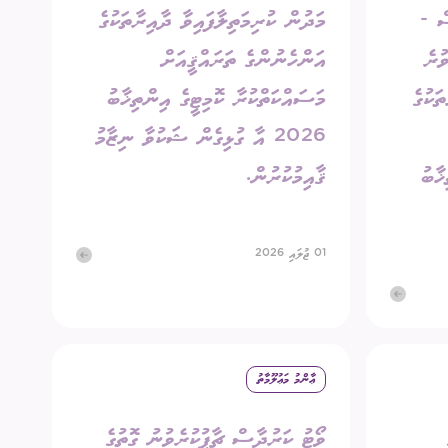
ސް -
މަދުން ކުރިމަތިލާފައިވާ ދާއިރާތަކުގެ
ުރެ
އަންހެނުންގެ ތަރައްޤީއަށް
ަކުގެ
މަސައްކަތްކުރާ ކޮމިޓީގެ އިންތިޚާބު
2026 އާ ގުޅިގެން ޝަކުވާ ނިޒާމު
ޚާބު
ޤާއިމުކުރުން.
01 ޖުލައި 2026
ޢާންމު މަޢުލޫމާތު
ވޯޓު ކަރުދާސް ޗާޕުކުރެވުނު ގޮތުގެ