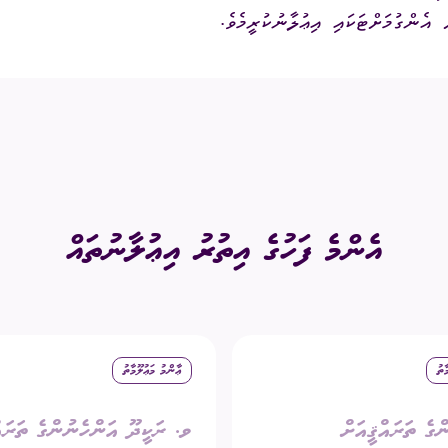
އެންމެ ފަހުގެ އިތުރު އިޢުލާނުތައް
ާތު
ޢާންމު މަޢުލޫމާތު
ްގެ ތަރައްޤީއަށް
ވ. ރަކީދޫ އަންހެނުންގެ ތަރައް