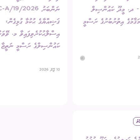
202 - ދ. މީދޫ ކައުންސިލް
ނަންބަރު 2026/19
ޤާމުގެ އިތުރުބުރުގެ ރަސްމީ
ޤަޟިއްޔާގެ ޙުކުމާ ގުޅިގެން،
އިސްލާޙުކުރެވިފައިވާ މ. ވޭވަށ
ކައުންސިލްގެ ރަސްމީ ނަތީޖާ
10 ޖޫން 2026
ާތު