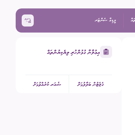
ައް
މީޑިއާ ސެންޓަރ
އިޢުލާނާ ގުޅުންހުރި ލިޔެކިޔުންތައް
ޚަބަރު
އިންތިޚާބު
ރެއްތޯ ބެއްލެވުމަށް
ޙަރަކާތްތައް
ގެޒެޓުން ބަލާލުމަށް
ޝެއަރ ކުރެއްވުމަށް
ކިވުން
ފޮޓޯ
 ރިޕޯޓްތައް
 އިންތިޚާބު
ވީޑިއޯ
ަށް މަސައްކަތް ކުރާ
ތާރީޚުގެ ތެރެއިން