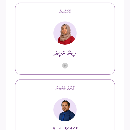
މުޤައްރިރު
ސީނާ ރަޝީދު
ޢާންމު މެންބަރު