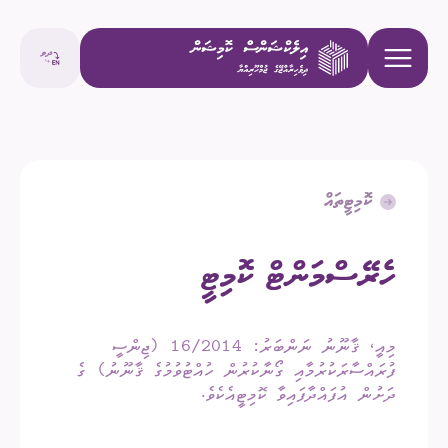
ކޮމިޓީތައް
ހެރޭސްމަންޓް ކޮމިޓީ
މިއީ، ޤާނޫނު ނަންބަރު: 16/2014 (ޖިންސީ
ފުރައްސާރަކުރުމާއި ގޯނާކުރުން ހުއްޓުވުމުގެ ޤާނޫނު) ގެ
ދަށުން އުފައްދާފައިވާ ކޮމިޓީއެކެވެ.