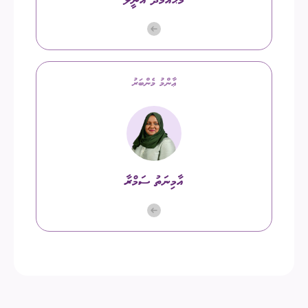
މުޙައްމަދު އަނީލް
ޢާންމު މެންބަރު
އާމިނަތު ސަމްރާ