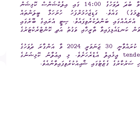
ބީލަން ހުޅުވުން އޮންނާނީ 31 ޖަނަވަރީ 2024 ވާ ބުދަ ދުވަހުގެ 14:00 ގައި އިލެކްޝަންސް ކޮމިޝަން
ިފިލާ، ހިލާލީމަގު) ގައެވެ. ގަޑިޖެހުމަށްފަހު ހުށަހަޅާ ބީލަންތައް
ގަނޑު
ވަޒީފާ
ރައްޔިތުންގެ ޚިޔާލު ހޯދ
އުރައެއްގައި ބަންދުކުރެވިފައެވެ. ސިޓީ އުރައިގެ ބޭރުގައި
ން ކަނޑައެޅިފައިވާ ތާރީޚާއި ވަގުތު އަދި ކޮންޓްރެކްޓަރުގެ
ދައި ލިބިގަތުމުގެ ޙައްޤު
މޯލްޑިވްސް މީޑިއާ އެނ
ކޮމިޝަނުގެ އިންތިޚާބު
ބީލަމާ ބެހޭގޮތުން އެއްވެސް ސުވާލެއްވާނަމަ، އީމެއިލް ކުރައްވާނީ 30 ޖަނަވަރީ 2024 ވާ އަންގާރަ ދުވަހުގެ
 ކޮމިޝަނަށް ލިބިފައިވާ ހިޔާލާއި
tende
އީމެއިލް އެޑްރެހަށެވެ. މި އިޢުލާނު ކޮމިޝަނުގެ
އެހެނިހެން
 ސަރުކާރުގެ ގެޒެޓުގައި ޝާޢިއުކުރެވިފައިވާނެއެވެ.
ޝަންސް
އިލެކްޝަން ރިޕޯޓް