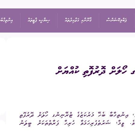
ޕަބްލިކޭޝަންސް
ޤާނޫނާއި ގަވާއިދުތައް
ސިޔާސީ ޕާޓީތައް
އިންތިޚާބުތ
ިޝަން
އިޢުލާން
ޤާނޫނުތައް
ރިޔާސީ އިންތިޚާބު
ޕާޓީތަކުގެ ދަފްތަރު
ގ ހޯލަށް ދޮރުފޮތި ކުއްޔަށް
ތުތައް
ނޫސްބަޔާން
ގަވާއިދުތައް
ރައްޔިތުންގެ މަޖިލީހުގެ 
ސިޔާސީ ޕާޓީގެ މެންބަ
ޖަލްސާ
ސިޔާސަތުތައް
ބައި-އިލެކްޝަން
ސިޔާސީ ޕާޓީއަކުން ވަ
ަފުން
ޕްރޮކިއުމެންޓް
އަހަރީ ރިޕޯޓާއި އޮޑިޓް
ލޯކަލް ކައުންސިލްތަކުގެ
ށް، އިންތިޚާބާ ބެހޭ މަރުކަޒުގެ ޓްރޭނިންގ ހޯލަށް ދޮރުފޮތި
ެ. ވީމާ، ޝަރުޠުފުރިހަމަވާ ހުރިހާ ފަރާތްތަކަށް ބީލަން
އަންހެނުންގެ ތަރައްޤީއ
ޑައުންލޯޑްސް
ކޮމިޓީގެ އިންތިޚާބު