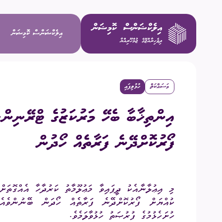
އިލެކްޝަންސް ކޮމިޝަން
މަސައްކަތް
ހުޅުވިފައި
ވިޝަން / މ
އިންތިޚާބާ ބެހޭ މަރުކަޒުގެ ޓްރޭނިން
މަސްޢޫލިއްޔަ
ފޯރުކޮށްދޭނެ ފަރާތެއް ހޯދުން
މެންބަރުން
އިސް މުވައްޒ
މި އިޢުލާނާއެކު ދީފައިވާ މަޢުލޫމާތު ކަރުދާހާ އެއްގޮތަ
ކުއްޔަށް ފޯރުކޮށްދޭނެ ފަރާތެއް ހޯދަން ބޭނުންވެއެވ
ކޮމިޓީތައް
ހުށަހެޅުމުގެ ފުރުޞަތު ހުޅުވާލަމެވެ.