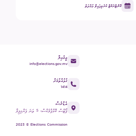
ކޮންޓްރެކްޓް ކުރެވިފައިވާ މުއްދަތު
އީމެއިލް
info@elections.gov.mv
ގުޅުއްވުމަށް
1414
އެޑްރެސް
ޕޯޓްސް ކޮމްޕްލެކްސް، 5 ވަނަ ފަންގިފިލާ
2023 © Elections Commission