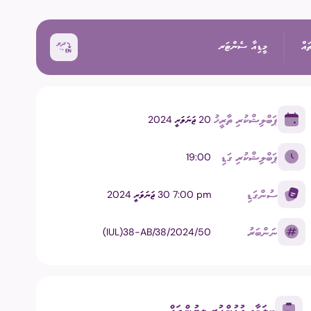
ައް
މީޑިއާ ސެންޓަރ
ޕަބްލިޝްކުރި ތާރީޚު
20 ޖަނަވަރީ 2024
ޚަބަރު
ޕަބްލިޝްކުރި ގަޑި
19:00
އިންތިޚާބު
ރެއްތޯ ބެއްލެވުމަށް
ޙަރަކާތްތައް
ސުންގަޑި
pm ⁧7:00 30 ޖަނަވަރީ 2024
ކިވުން
ފޮޓޯ
ނަންބަރު
(IUL)38-AB/38/2024/50
 ރިޕޯޓްތައް
 އިންތިޚާބު
ވީޑިއޯ
ަށް މަސައްކަތް ކުރާ
ތާރީޚުގެ ތެރެއިން
ބީލަމާއި ގުޅުންހުރި ލިޔުންތައް