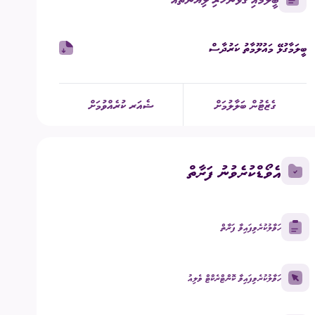
ގުޅުއްވުމަށް
ުމުގެ ޢާންމު ވޯޓު
ބީލަމާގުޅޭ މައުލޫމާތު ކަރުދާސް
ްޑް ބްރޯޑްކާސްޓިންގ
ECM Talks - Podcast
ގެޒެޓުން ބަލާލުމަށް
ޝެއަރ ކުރެއްވުމަށް
އެވޯޑްކުރެވުނު ފަރާތް
ހަވާލުކުރެވިފައިވާ ފަރާތް
ހަވާލުކުރެވިފައިވާ ކޮންޓްރެކްޓް ވެލިއު