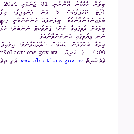
(ޕޯޓް ކޮމްޕްލެކްސް 5 ވަނަ ފަންގ
އިދާރީ އޮނި
ބަލައިނުގަނެވޭނެއެވެ. ބީލަންތައް ހުންނަންވާނީ ސިޓީ 
ބީލަމަށް ދެވިފައިވާ ނަން، ޕްރޮޖެކްޓް ނަންބަރު، ހުޅުވަ
މަޢުލޫމާތު ހޯ
ނަން ލިޔެވިފައި އޮންނަންވާނެއެވެ.
އިލެކްޝަންސް
14:00 ގެ ކުރިން،
r@elections.gov.mv
ޝަކުވާ
ވެބްސައިޓް
www.elections.gov.mv
އަދި ދިވެހި
ފޮރިން ރިލޭ