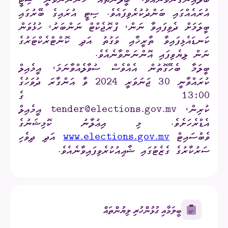
ބަލައިނުގަނެވޭނެއެވެ. ބީލަންތައް ހުންނަންވާނީ ސިޓީ
އުރައެއްގައި ބަންދުކުރެވިފައެވެ. ސިޓީ އުރައިގެ ބޭރުގައި
ބީލަމަށް ދެވިފައިވާ ނަން، ޕްރޮޖެކްޓް ނަންބަރު، ހުޅުވަން
ކަނޑައެޅިފައިވާ ތާރީޚާއި ވަގުތު އަދި ކޮންޓްރެކްޓަރުގެ
ނަން ލިޔެވިފައި އޮންނަންވާނެއެވެ.
ބީލަމާ ބެހޭގޮތުން އެއްވެސް ސުވާލެއްވާނަމަ، އީމެއިލް
ކުރައްވާނީ 30 ޖަނަވަރީ 2024 ވާ އަންގާރަ ދުވަހުގެ
13:00 ގެ
ކުރިން،
tender@elections.gov.mv
އީމެއިލް
އެޑްރެހަށެވެ. މި އިޢުލާނު ކޮމިޝަނުގެ
ވެބްސައިޓް
www.elections.gov.mv
އަދި ދިވެހި
ސަރުކާރުގެ ގެޒެޓުގައި ޝާޢިއުކުރެވިފައިވާނެއެވެ.
ބީލަމާއި ގުޅުންހުރި ލިޔުންތައް