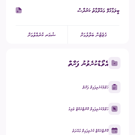
ބީލަމާގުޅޭ މައުލޫމާތު ކަރުދާސް
ގެޒެޓުން ބަލާލުމަށް
ޝެއަރ ކުރެއްވުމަށް
އެވޯޑްކުރެވުނު ފަރާތް
ހަވާލުކުރެވިފައިވާ ފަރާތް
ހަވާލުކުރެވިފައިވާ ކޮންޓްރެކްޓް ވެލިއު
ކޮންޓްރެކްޓް ކުރެވިފައިވާ މުއްދަތު