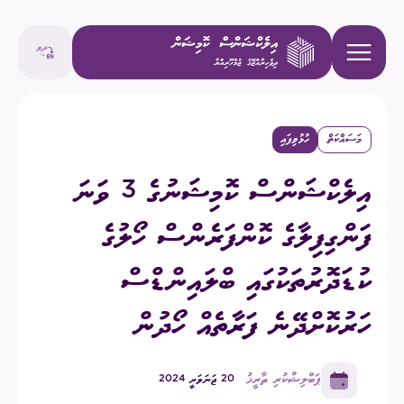
މަސައްކަތް
ހުޅުވިފައި
އިލެކްޝަންސް ކޮމިޝަނުގެ 3 ވަނަ
ފަންގިފިލާގެ ކޮންފަރެންސް ހޯލުގެ
ކުޑަދޮރުތަކުގައި ބްލައިންޑްސް
ހަރުކޮށްދޭނެ ފަރާތެއް ހޯދުން
ޕަބްލިޝްކުރި ތާރީޚު
20 ޖަނަވަރީ 2024