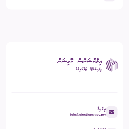
އީމެއިލް
info@elections.gov.mv