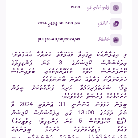
ޕަބްލިޝްކުރި ގަޑި
19:00
ސުންގަޑި
pm ⁧7:00 30 ޖަނަވަރީ 2024
ނަންބަރު
(IUL)38-AB/38/2024/49
މި އިޢުލާނާއެކު ދީފައިވާ މަޢުލޫމާތު ކަރުދާހާ އެއްގޮތަށް،
އިލެކްޝަންސް ކޮމިޝަނުގެ 3 ވަނަ ފަންގިފިލާގެ
ކޮންފަރެންސް ހޯލުގެ ކުޑަދޮރުތަކުގައި ބްލައިންޑްސް
ހަރުކޮށްދޭނެ ފަރާތެއް ހޯދަން ބޭނުންވެއެވެ.
ވީމާ، ޝަރުޠުފުރިހަމަވާ ހުރިހާ ފަރާތްތަކަށް ބީލަން
ހުށަހެޅުމުގެ ފުރުޞަތު ހުޅުވާލަމެވެ.
ބީލަން ހުޅުވުން އޮންނާނީ 31 ޖަނަވަރީ 2024 ވާ
ބުދަ ދުވަހުގެ 13:00 ގައި އިލެކްޝަންސް ކޮމިޝަން
(ޕޯޓް ކޮމްޕްލެކްސް 5 ވަނަ ފަންގިފިލާ، ހިލާލީމަގު)
ގައެވެ. ގަޑިޖެހުމަށްފަހު ހުށަހަޅާ ބީލަންތައް