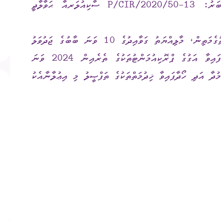
މިނިސްޓްރީ އޮފް ފިނޭންސުން ނެރުއްވާފައިވާ ނަންބަރު: 13-P/CIR/2020/50 ސާކިއުލަރއާ ޙަވާލާދީ
ގަނޑު
ވަޒީފާ
ރައްޔިތުންގެ ޚިޔާލު ހޯދ
އިސްވެދެންނެވުނު ސާކިއުލަރގައި ބަޔާންކޮށްފައިވާ ގޮތުގެމަތިން، މާލިއްޔަތު ގަވާއިދުގެ 10 ވަނަ ބާބުގެ ޖަދުވަލު
ދައި ލިބިގަތުމުގެ ޙައްޤު
މޯލްޑިވްސް މީޑިއާ އެނ
1 ގެ 1 އާއި 2 ވަނަ ނަންބަރުގައި ބަޔާންކޮށްފައިވާ އަގުގެ ޕްރޮކިއުމަންޓުތަކުގެ ތެރެއިން 2024 ވަނަ
ކޮމިޝަނުގެ އިންތިޚާބު
ދާ އަދި ހޯދާފައިވާ ޚިދުމަތްތަކުގެ ތަފްޞީލު މި އިޢުލާނާއެކު
 ކޮމިޝަނަށް ލިބިފައިވާ ހިޔާލާއި
އެހެނިހެން
ޝަންސް
އިލެކްޝަން ރިޕޯޓް