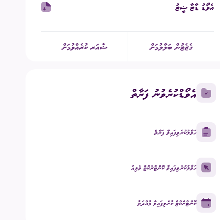
އެވޯޑު ޑާޓާ ޝީޓު
ގުޅުއްވުމަށް
ުމުގެ ޢާންމު ވޯޓު
ގެޒެޓުން ބަލާލުމަށް
ޝެއަރ ކުރެއްވުމަށް
ްޑް ބްރޯޑްކާސްޓިންގ
ECM Talks - Podcast
އެވޯޑްކުރެވުނު ފަރާތް
ހަވާލުކުރެވިފައިވާ ފަރާތް
ހަވާލުކުރެވިފައިވާ ކޮންޓްރެކްޓް ވެލިއު
ކޮންޓްރެކްޓް ކުރެވިފައިވާ މުއްދަތު