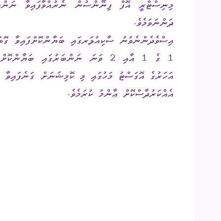
އިދާރީ އޮނި
ދަންނަވަމެވެ.
މަޢުލޫމާތު ހޯ
އަހަރުގެ އޮގަސްޓު މަހުގައި މި ކޮމިޝަނަށް ގަނެފައިވާ މު
އިލެކްޝަންސް
ޝަކުވާ
އެއްކަރުދާސްކޮށް ޢާންމު ކުރަމެވެ.
ފޮރިން ރިލޭ