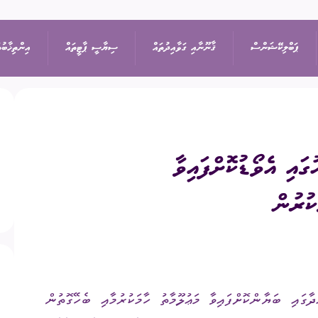
ޕަބްލިކޭޝަންސް
ޤާނޫނާއި ގަވާއިދުތައް
ސިޔާސީ ޕާޓީތައް
އިންތިޚާބުތ
ިޝަން
އިޢުލާން
ޤާނޫނުތައް
ރިޔާސީ އިންތިޚާބު
ޕާޓީތަކުގެ ދަފްތަރު
ުގައި އެވޯޑުކޮށްފައިވާ
ތުތައް
ނޫސްބަޔާން
ގަވާއިދުތައް
ރައްޔިތުންގެ މަޖިލީހުގެ 
ސިޔާސީ ޕާޓީގެ މެންބަ
ކުރުން
ޖަލްސާ
ސިޔާސަތުތައް
ބައި-އިލެކްޝަން
ސިޔާސީ ޕާޓީއަކުން ވަ
ަފުން
ޕްރޮކިއުމެންޓް
އަހަރީ ރިޕޯޓާއި އޮޑިޓް
ލޯކަލް ކައުންސިލްތަކުގެ
ަތުގެ ގަވާއިދުގެ 10.47 ވަނަ މާއްދާގައި ބަޔާންކޮށްފައިވާ މަޢުލޫމާތު ހާމަކުރުމާއި ބެހޭގޮތުން
އަންހެނުންގެ ތަރައްޤީއ
ޑައުންލޯޑްސް
ކޮމިޓީގެ އިންތިޚާބު