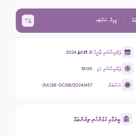
ައް
މީޑިއާ ސެންޓަރ
ޕަބްލިޝްކުރި ތާރީޚު
31 އޮގްސްޓު 2024
ޚަބަރު
ޕަބްލިޝްކުރި ގަޑި
19:00
އިންތިޚާބު
ރެއްތޯ ބެއްލެވުމަށް
ޙަރަކާތްތައް
ނަންބަރު
(IUL)38-DC/38/2024/457
ކިވުން
ފޮޓޯ
 ރިޕޯޓްތައް
 އިންތިޚާބު
ވީޑިއޯ
ބީލަމާއި ގުޅުންހުރި ލިޔުންތައް
ަށް މަސައްކަތް ކުރާ
ތާރީޚުގެ ތެރެއިން