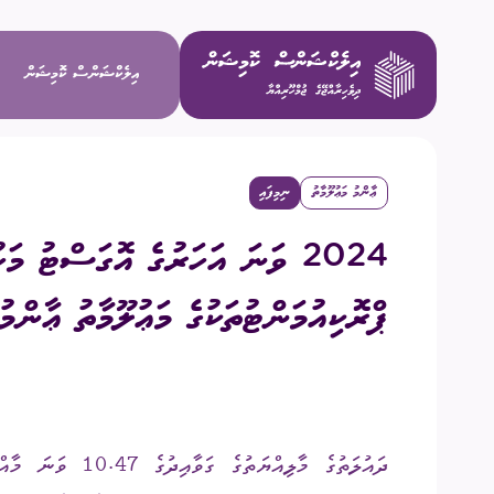
އިލެކްޝަންސް ކޮމިޝަން
ޢާންމު މަޢުލޫމާތު
ނިމިފައި
ވިޝަން / މ
2024 ވަނަ އަހަރުގެ އޮގަސްޓު މަހ
މަސްޢޫލިއްޔަ
ޕްރޮކިއުމަންޓުތަކުގެ މަޢުލޫމާތު ޢާންމު
މެންބަރުން
އިސް މުވައްޒ
ދައުލަތުގެ މާލިއްޔ
ކޮމިޓީތައް