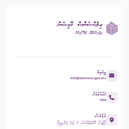
އީމެއިލް
info@elections.gov.mv
ގުޅުއްވުމަށް
1414
އެޑްރެސް
ޕޯޓްސް ކޮމްޕްލެކްސް، 5 ވަނަ ފަންގިފިލާ