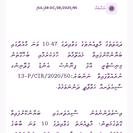
ނަންބަރު
(IUL)38-DC/38/2025/95
ދައުލަތުގެ މާލިއްޔަތުގެ ގަވާއިދުގެ 10.47 ވަނަ މާއްދާގައި
ބަޔާންކޮށްފައިވާ މަޢުލޫމާތު ހާމަކުރުމާއި ބެހޭގޮތުން
މިނިސްޓްރީ އޮފް ފިނޭންސް އެންޑް ޕްލޭނިންގ
ނެރުއްވާފައިވާ ނަންބަރު:
13-P/CIR/2020/50
ސާކިއުލަރއާ ޙަވާލާދީ ދަންނަވަމެވެ
.
އިސްވެދެންނެވުނު ސާކިއުލަރގައި ބަޔާންކޮށްފައިވާ
ގޮތުގެމަތިން، މާލިއްޔަތު ގަވާއިދުގެ
10
ވަނަ ބާބުގެ