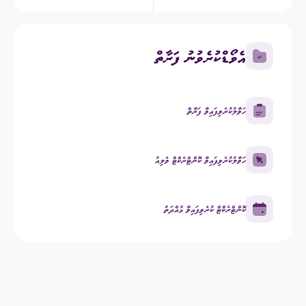
އެވޯޑްކުރެވުނު ފަރާތް
ހަވާލުކުރެވިފައިވާ ފަރާތް
ހަވާލުކުރެވިފައިވާ ކޮންޓްރެކްޓް ވެލިއު
ކޮންޓްރެކްޓް ކުރެވިފައިވާ މުއްދަތު