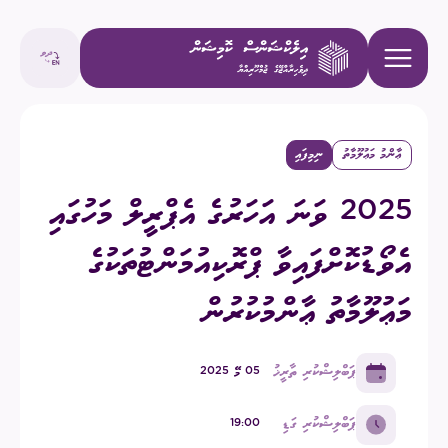
ޢާންމު މަޢުލޫމާތު
ނިމިފައި
2025 ވަނަ އަހަރުގެ އެޕްރީލް މަހުގައި
އެވޯޑުކޮށްފައިވާ ޕްރޮކިއުމަންޓުތަކުގެ
މަޢުލޫމާތު ޢާންމުކުރުން
ޕަބްލިޝްކުރި ތާރީޚު
05 މޭ 2025
ޕަބްލިޝްކުރި ގަޑި
19:00