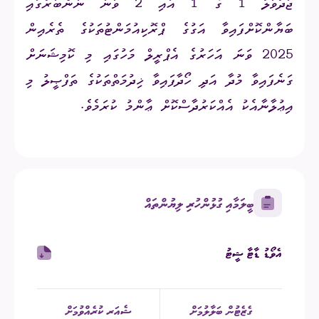
ޖަދުވަލު 1 ގެ 1 އާއި 2 ވަނަ ނަންބަރުގައި
ބަޔާންކޮށްފައިވާ އަގުގެ ޕްރޮކިއުމަންޓުތަކުގެ ތެރެއިން
2025
ވަނަ އަހަރުގެ
އެޕްރީލް
މަހުގައި މި ކޮމިޝަނަށް
ގަނެފައިވާ މުދާ އަދި ހޯދާފައިވާ ޚިދުމަތްތަކުގެ ތަފްޞީލު މި
އިޢުލާނާއެކު އެއްކަރުދާސްކޮށް ޢާންމު ކުރަމެވެ
.
ބީލަމާއި ގުޅުންހުރި ލިޔުންތައް
އެވޯޑު ޑާޓާ ޝީޓު
ގެޒެޓުން ބަލާލުމަށް
ޝެއަރ ކުރެއްވުމަށް