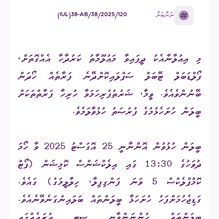
ނަންބަރު
(IUL)38-AB/38/2025/120
މި އިޢުލާނާއެކު ދީފައިވާ މަޢުލޫމާތު ކަރުދާހާ އެއްގޮތަށް،
ފޯލްޑަބަލް ޓޭބަލް ސަޕްލައިކޮށްދޭނެ ފަރާތެއް ހޯދަން
ބޭނުންވެއެވެ. ވީމާ، ޝަރުޠުފުރިހަމަވާ ހުރިހާ ފަރާތްތަކަށް
ބީލަން ހުށަހެޅުމުގެ ފުރުޞަތު ހުޅުވާލަމެވެ.
ބީލަން ހުޅުވުން އޮންނާނީ 25 އޮގަސްޓު 2025 ވާ ހޯމަ
ދުވަހުގެ 13:30 ގައި އިލެކްޝަންސް ކޮމިޝަން (ޕޯޓް
ކޮމްޕްލެކްސް 5 ވަނަ ފަންގިފިލާ، ހިލާލީމަގު) ގައެވެ.
ގަޑިޖެހުމަށްފަހު ހުށަހަޅާ ބީލަންތައް ބަލައިނުގަނެވޭނެއެވެ.
ބީލަންތައް ހުންނަންވާނީ ސިޓީ އުރައެއްގައި