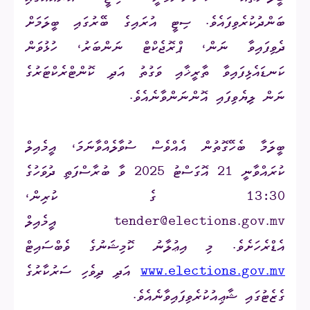
ބަންދުކުރެވިފައެވެ. ސިޓީ އުރައިގެ ބޭރުގައި ބީލަމަށް
ދެވިފައިވާ ނަން، ޕްރޮޖެކްޓް ނަންބަރު، ހުޅުވަން
ކަނޑައެޅިފައިވާ ތާރީޚާއި ވަގުތު އަދި ކޮންޓްރެކްޓަރުގެ
ނަން ލިޔެވިފައި އޮންނަންވާނެއެވެ.
ބީލަމާ ބެހޭގޮތުން އެއްވެސް ސުވާލެއްވާނަމަ، އީމެއިލް
ކުރައްވާނީ 21 އޮގަސްޓު 2025 ވާ ބުރާސްފަތި ދުވަހުގެ
13:30 ގެ ކުރިން،
tender@elections.gov.mv
އީމެއިލް
އެޑްރެހަށެވެ. މި އިޢުލާނު ކޮމިޝަނުގެ ވެބްސައިޓް
www.elections.gov.mv
އަދި ދިވެހި ސަރުކާރުގެ
ގެޒެޓުގައި ޝާޢިއުކުރެވިފައިވާނެއެވެ.