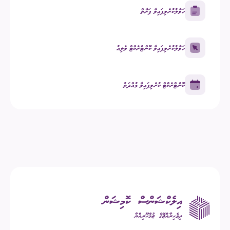
ހަވާލުކުރެވިފައިވާ ފަރާތް
ހަވާލުކުރެވިފައިވާ ކޮންޓްރެކްޓް ވެލިއު
ކޮންޓްރެކްޓް ކުރެވިފައިވާ މުއްދަތު