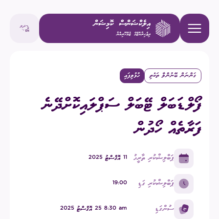
ގަންނަން ބޭނުންވާ ތަކެތި
ހުޅުވިފައި
ފޯލްޑަބަލް ޓޭބަލް ސަޕްލައިކޮށްދޭނެ
ފަރާތެއް ހޯދުން
ޕަބްލިޝްކުރި ތާރީޚު
11 އޮގްސްޓު 2025
ޕަބްލިޝްކުރި ގަޑި
19:00
ސުންގަޑި
am ⁧8:30 25 އޮގްސްޓު 2025