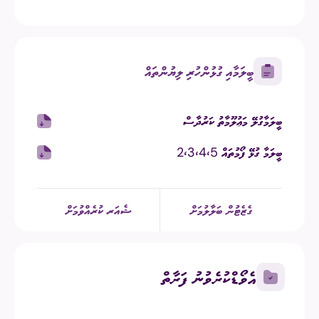
ބީލަމާއި ގުޅުންހުރި ލިޔުންތައް
ބީލަމާގުލޭ މަޢުލޫމާތު ކަރުދާސް
ބީލަމާ ގުޅޭ ފޯމުތައް 2،3،4،5
ގެޒެޓުން ބަލާލުމަށް
ޝެއަރ ކުރެއްވުމަށް
އެވޯޑްކުރެވުނު ފަރާތް