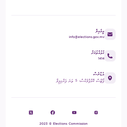
އީމެއިލް
info@elections.gov.mv
ގުޅުއްވުމަށް
1414
އެޑްރެސް
ޕޯޓްސް ކޮމްޕްލެކްސް، 5 ވަނަ ފަންގިފިލާ
2023 © Elections Commission