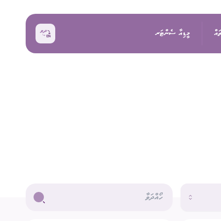
ައް
މީޑިއާ ސެންޓަރ
ޚަބަރު
އިންތިޚާބު
ރެއްތޯ ބެއްލެވުމަށް
ޙަރަކާތްތައް
ކިވުން
ފޮޓޯ
 ރިޕޯޓްތައް
 އިންތިޚާބު
ވީޑިއޯ
ަށް މަސައްކަތް ކުރާ
ތާރީޚުގެ ތެރެއިން