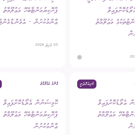
ެވޯޑުކޮށްފައިވާ
ޕްރޮކިޔުމަންޓާބެހޭ މަޢުލޫމާތު
ންޓުތަކުގެ މަޢުލޫމާތު
ޢާންމުކުރުން - އެމެންޑްމެންޓް
ުން
03 މާރިޗު 2026
ޢާންމު މަޢުލޫމާތު
ކުރިއަށްދަނީ
ް އެވޯޑުކޮށްފައިވާ
ކޮމިޝަނުން އެވޯޑުކޮށްފައިވާ
ންޓާބެހޭ މަޢުލޫމާތު
ޕްރޮކިޔުމަންޓާބެހޭ މަޢުލޫމާތު
ުން
ޢާންމުކުރުން