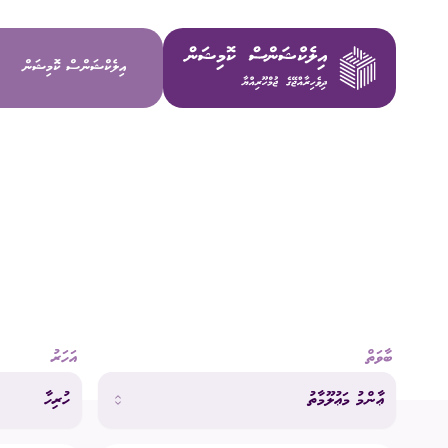
އިލެކްޝަންސް ކޮމިޝަން
ވިޝަން / މ
މަސްޢޫލިއްޔަ
މެންބަރުން
ބާވަތް
އަހަރު
އިސް މުވައްޒ
ޢާންމު މަޢުލޫމާތު
ހުރިހާ
ކޮމިޓީތައް