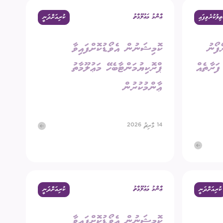
ޢާންމު މަޢުލޫމާތު
ޠިލުކުރެވިފައި
ކުރިއަށްދަނީ
ގުޅުއްވުމަށް
ުމުގެ ޢާންމު ވޯޓު
ފޯނު
ކޮމިޝަނުން އެވޯޑުކޮށްފައިވާ
ްޑް ބްރޯޑްކާސްޓިންގ
ECM Talks - Podcast
ަރާތެއް
ޕްރޮކިޔުމަންޓާބެހޭ މަޢުލޫމާތު
ޢާންމުކުރުން
14 މާރިޗު 2026
ޢާންމު މަޢުލޫމާތު
ކުރިއަށްދަނީ
ކުރިއަށްދަނީ
ކޮމިޝަނުން އެވޯޑުކޮށްފައިވާ