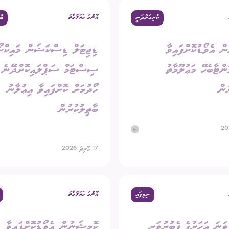
ޢާންމު މަޢުލޫމާތު
ކުރިއަށްދަނީ
ބާ
ގަނޑު
ވަޒީފާ
ރައްޔިތުންގެ ޚިޔާލު ހޯދ
ް އެވޯޑުކޮށްފައިވާ
ޑިޖިޓަލް ޑިސްކަޝަން މައިކްރޯ
ދައި ލިބިގަތުމުގެ ޙައްޤު
މޯލްޑިވްސް މީޑިއާ އެނ
ކޮމިޝަނުގެ އިންތިޚާބު
ންޓާބެހޭ މަޢުލޫމާތު
ސިސްޓަމް ސަޕްލައިކޮށްދޭނެ ފ
 ކޮމިޝަނަށް ލިބިފައިވާ ހިޔާލާއި
ުން
ހޯދުމަށް ކޮށްފައިވާ އިޢުލާނު
އެހެނިހެން
ބާޠިލުކުރުން
ޝަންސް
އިލެކްޝަން ރިޕޯޓް
17 މާރިޗު 2026
ޢާންމު މަޢުލޫމާތު
ނިމިފައި
20 ވަނަ އަހަރުގެ ފެބުރުވަރީ
ކޮމިޝަނުން އެވޯޑުކޮށްފައިވާ