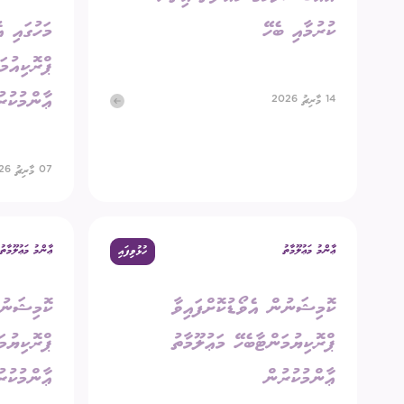
ކުރުމާއި ބެހޭ
މަހުގައި އ
ޕްރޮކިއުމަ
ޢާންމުކުރ
14 މާރިޗު 2026
07 މާރިޗު 2026
ޢާންމު މަޢުލޫމާތު
ޢާންމު މަޢުލޫމާތު
ހުޅުވިފައި
ކޮމިޝަނުން އެވޯޑުކޮށްފައިވާ
ކޮމިޝަނުނ
ޕްރޮކިޔުމަންޓާބެހޭ މަޢުލޫމާތު
ޕްރޮކިޔުމަ
ޢާންމުކުރުން
ޢާންމުކުރ