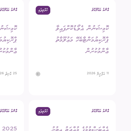
ޢާންމު މަޢުލޫމާތު
ޢާންމު މަޢުލޫމާތު
ހުޅުވިފައި
އިދާރީ އޮނި
ކޮމިޝަނުން އެވޯޑުކޮށްފައިވާ
ކޮމިޝަނުނ
މަޢުލޫމާތު ހޯ
ޕްރޮކިޔުމަންޓާބެހޭ މަޢުލޫމާތު
ޕްރޮކިޔުމަ
އިލެކްޝަންސް
ޢާންމުކުރުން
ޢާންމުކުރ
ޝަކުވާ
ފޮރިން ރިލޭ
11 އެޕްރީލް 2026
25 މާރިޗު 2026
ޢާންމު މަޢުލޫމާތު
ޢާންމު މަޢުލޫމާތު
ހުޅުވިފައި
އެއްބަސްވުމުގެ މުއްދަތު އިތުރު
25