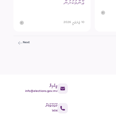
ޢާންމުކުރުން
10 ޖަނަވަރީ 2026
Next
އީމެއިލް
info@elections.gov.mv
ގުޅުއްވުމަށް
1414