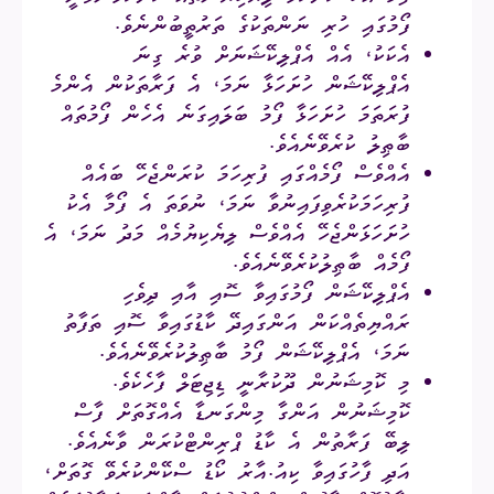
ފޯމުގައި ހުރި ނަންތަކުގެ ތަރުތީބުންނެވެ.
އެކަކު، އެއް އެޕްލިކޭޝަނަށް ވުރެ ގިނަ
އެޕްލިކޭޝަން ހުށަހަޅާ ނަމަ، އެ ފަރާތަކުން އެންމެ
ފުރަތަމަ ހުށަހަޅާ ފޯމު ބަލައިގަނެ އެހެން ފޯމުތައް
ބާޠިލު ކުރެވޭނެއެވެ.
އެއްވެސް ފޯމެއްގައި ފުރިހަމަ ކުރަންޖެހޭ ބައެއް
ފުރިހަމަކުރެވިފައިނުވާ ނަމަ، ނުވަތަ އެ ފޯމާ އެކު
ހުށަހަޅަންޖެހޭ އެއްވެސް ލިޔެކިޔުމެއް މަދު ނަމަ، އެ
ފޯމެއް ބާޠިލުކުރެވޭނެއެވެ.
އެޕްލިކޭޝަން ފޯމުގައިވާ ސޮއި އާއި ދިވެހި
ރައްޔިތެއްކަން އަންގައިދޭ ކާޑުގައިވާ ސޮއި ތަފާތު
ނަމަ، އެޕްލިކޭޝަން ފޯމު ބާޠިލުކުރެވޭނެއެވެ.
މި ކޮމިޝަނުން ދޫކުރާނީ ޑިޖިޓަލް ފާހެކެވެ.
ކޮމިޝަނުން އަންގާ މިންގަނޑާ އެއްގޮތަށް ފާސް
ލިބޭ ފަރާތުން އެ ކާޑު ޕްރިންޓްކުރަން ވާނެއެވެ.
އަދި ފާހުގައިވާ ކިއު.އާރު ކޯޑު ސްކޭންކުރެވޭ ގޮތަށް،