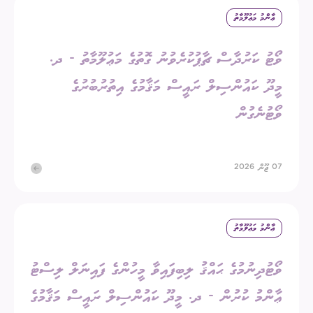
ޢާންމު މަޢުލޫމާތު
ވޯޓު ކަރުދާސް ޗާޕުކުރެވުނު ގޮތުގެ މަޢުލޫމާތު - ދ.
މީދޫ ކައުންސިލް ރައީސް މަޤާމުގެ އިތުރުބުރުގެ
ވޯޓުނެގުން
07 ޖޫން 2026
ޢާންމު މަޢުލޫމާތު
ވޯޓުދިނުމުގެ ޙައްޤު ލިބިފައިވާ މީހުންގެ ފައިނަލް ލިސްޓު
ޢާންމު ކުރުން - ދ. މީދޫ ކައުންސިލް ރައީސް މަޤާމުގެ