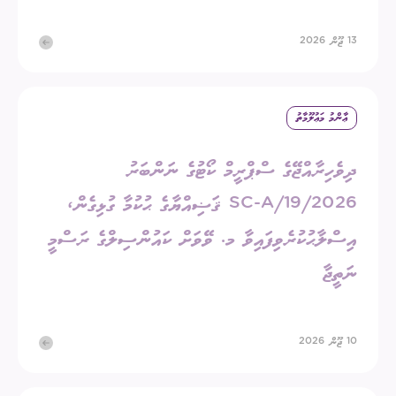
13 ޖޫން 2026
ޢާންމު މަޢުލޫމާތު
ދިވެހިރާއްޖޭގެ ސްޕްރީމް ކޯޓުގެ ނަންބަރު
2026/SC-A/19 ޤަޟިއްޔާގެ ޙުކުމާ ގުޅިގެން،
އިސްލާޙުކުރެވިފައިވާ މ. ވޭވަށް ކައުންސިލްގެ ރަސްމީ
ނަތީޖާ
10 ޖޫން 2026