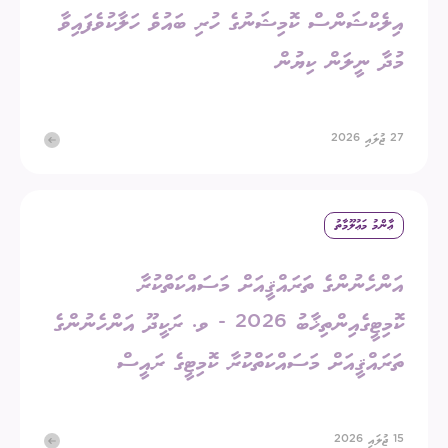
އިލެކްޝަންސް ކޮމިޝަނުގެ ހުރި ބައުވެ ހަލާކުވެފައިވާ
މުދާ ނީލަން ކިޔުން
27 ޖުލައި 2026
ޢާންމު މަޢުލޫމާތު
އަންހެނުންގެ ތަރައްޤީއަށް މަސައްކަތްކުރާ
ކޮމިޓީގެއިންތިޚާބު 2026 - ވ. ރަކީދޫ އަންހެނުންގެ
ތަރައްޤީއަށް މަސައްކަތްކުރާ ކޮމިޓީގެ ރައީސް
15 ޖުލައި 2026