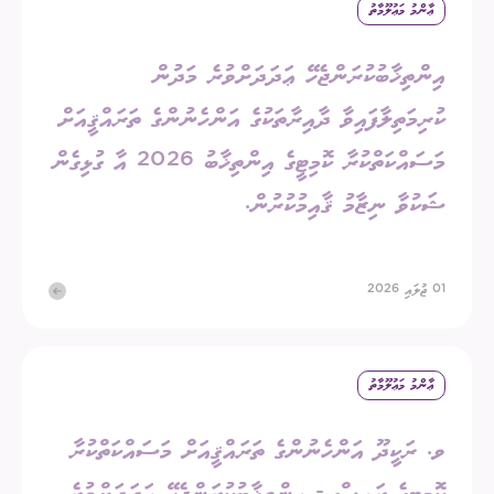
ޢާންމު މަޢުލޫމާތު
އިންތިޚާބުކުރަންޖެހޭ ޢަދަދަށްވުރެ މަދުން
ކުރިމަތިލާފައިވާ ދާއިރާތަކުގެ އަންހެނުންގެ ތަރައްޤީއަށް
މަސައްކަތްކުރާ ކޮމިޓީގެ އިންތިޚާބު 2026 އާ ގުޅިގެން
ޝަކުވާ ނިޒާމު ޤާއިމުކުރުން.
01 ޖުލައި 2026
ޢާންމު މަޢުލޫމާތު
ވ. ރަކީދޫ އަންހެނުންގެ ތަރައްޤީއަށް މަސައްކަތްކުރާ