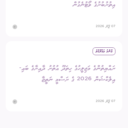
އިތުރުބުރުގެ ވޯޓުނެގުން
07 ޖޫން 2026
ޢާންމު މަޢުލޫމާތު
ރައްޔިތުންގެ މަޖިލީހުގެ ހިތަދޫ އުތުރު ދާއިރާގެ ބައި-
އިލެކްޝަން 2026 ގެ ރަސްމީ ނަތީޖާ
07 ޖޫން 2026