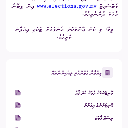
ވެބްސައިޓް
www.elections.gov.mv
އިން ލިބޭނެ
ވާހަކަ ދެންނެވީމެވެ.
ވީމާ، މި ކަން ޢާންމުކޮށް އެންގުމަށް ޓަކައި އިޢުލާން
ކުރީމެވެ.
އިޢުލާނާ ގުޅުންހުރި ލިޔެކިޔުންތައް
މޮނިޓަރަކަށް ވުމަށް އެދޭ ފޯމު
މޮނިޓަރުންގެ އިޤުރާރު
ލިސްޓް ފޯމެޓް