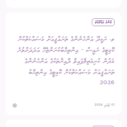
ޢާންމު މަޢުލޫމާތު
ވ. ރަކީދޫ އަންހެނުންގެ ތަރައްޤީއަށް މަސައްކަތްކުރާ
ކޮމިޓީގެ ރައީސް - އިންތިޚާބުކުރަންޖެހޭ އަދަދަށްވުރެ
މަދުން ކުރިމަތިލާފައިވާ ދާއިރާތަކުގެ އަންހެނުންގެ
ތަރައްޤީއަށް މަސައްކަތްކުރާ ކޮމިޓީގެ އިންތިޚާބު
2026
01 ޖުލައި 2026