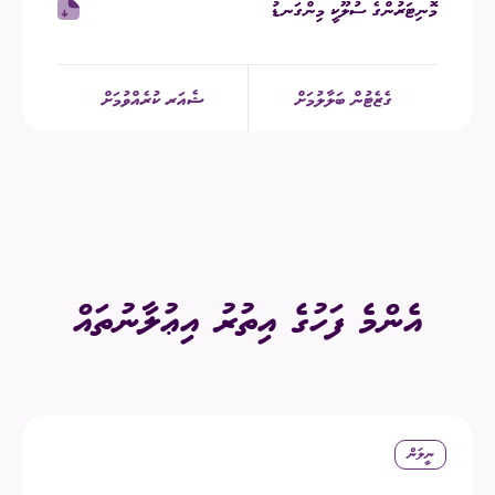
މޮނިޓަރުންގެ ސުލޫކީ މިންގަނޑު
ގެޒެޓުން ބަލާލުމަށް
ޝެއަރ ކުރެއްވުމަށް
އެންމެ ފަހުގެ އިތުރު އިޢުލާނުތައް
ނީލަން