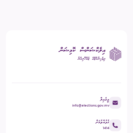
އީމެއިލް
info@elections.gov.mv
ގުޅުއްވުމަށް
1414