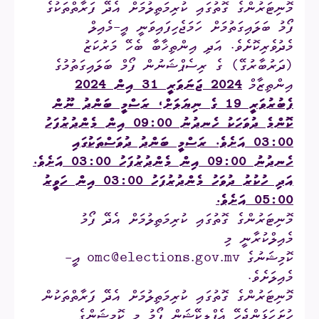
މޮނިޓަރުންގެ ގޮތުގައި ކުރިމަތިލުމަށް އެދޭ ފަރާތްތަކުގެ
ފޯމު ބަލައިގަތުމަށް ހަމަޖެހިފައިވަނީ އީ-މެއިލް
މެދުވެރިކޮށެވެ. އަދި އިންތިޚާބާ ބެހޭ މަރުކަޒު
(ދަރުބާރުގޭ) ގެ ރިސެޕްޝަނުން ފޯމް ބަލައިގަތުމުގެ
އިންތިޒާމް
2024 ޖަނަވަރީ 31 އިން 2024
ފެބުރުވަރީ 19 ގެ ނިޔަލަށް، ރަސްމީ ބަންދު ނޫން
ކޮންމެ ދުވަހަކު ހެނދުނު 09:00 އިން މެންދުރުފަހު
03:00 އަށެވެ. ރަސްމީ ބަންދު ދުވަސްތަކުގައި
ހެނދުނު 09:00 އިން މެންދުރުފަހު 03:00 އަށެވެ.
އަދި ހުކުރު ދުވަހު މެންދުރުފަހު 03:00 އިން ހަވީރު
05:00 އަށެވެ.
މޮނިޓަރުންގެ ގޮތުގައި ކުރިމަތިލުމަށް އެދޭ ފޯމު
މެއިލްކުރާނީ މި
ކޮމިޝަނުގެ
omc@elections.gov.mv
އީ-
މެއިލަށެވެ.
މޮނިޓަރުންގެ ގޮތުގައި ކުރިމަތިލުމަށް އެދޭ ފަރާތްތަކުން
ހުށަހަޅަންޖެހޭ އެޕްލިކޭޝަން ފޯމު މި ކޮމިޝަންގެ