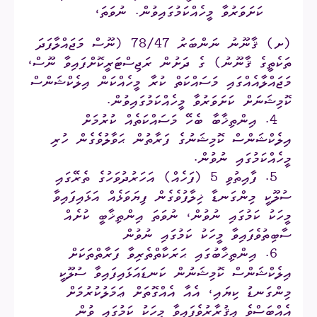
ކަށަވަރުވާ މީހެއްކަމުގައިވުން. ނުވަތަ،
(ށ) ޤާނޫނު ނަންބަރު 78/47 (ނޫސް މަޖައްލާފަދަ
ތަކެތީގެ ޤާނޫނު) ގެ ދަށުން ރަޖިސްޓަރީކޮށްފައިވާ ނޫސް،
މަޖައްލާއެއްގައި މަސައްކަތް ކުރާ މީހެއްކަން އިލެކްޝަންސް
ކޮމިޝަނަށް ކަށަވަރުވާ މީހެއްކަމުގައިވުން.
4. އިންތިޚާބާ ބެހޭ މަސައްކަތެއް ކުރުމަށް
އިލެކްޝަންސް ކޮމިޝަނުގެ ފަރާތުން ޙަވާލުވެގެން ހުރި
މީހެއްކަމުގައި ނުވުން.
5. ފާއިތުވި 5 (ފަހެއް) އަހަރުދުވަހުގެ ތެރޭގައި
ސުލޫކީ މިންގަނޑާ ޚިލާފުވެގެން ފިޔަވަޅެއް އަޅައިފައިވާ
މީހަކު ކަމުގައި ނުވުން، ނުވަތަ އިންތިޚާބީ ކުށެއް
ސާބިތުވެފައިވާ މީހަކު ކަމުގައި ނުވުން
6. އިންތިޚާބުގައި ޙަރަކާތްތެރިވާ ފަރާތްތަކަށް
އިލެކްޝަންސް ކޮމިޝަނުން ކަނޑައަޅައިފައިވާ ސުލޫކީ
މިންގަނޑު ކިޔައި، އެއާ އެއްގޮތަށް ޢަމަލުކުރުމަށް
އެއްބަސްވެ އިޤުރާރުވެފައިވާ މީހަކު ކަމުގައި ވުން