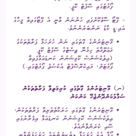
ފޯމެޓުގައި ސޮފްޓް ކޮޕީ.
- ފޮޓޯ ސޭވްކޮށްފައި ހުންނަން ވާނީ އެ ފޮޓޯގައިވާ މީހާގެ
އައި.ޑީ ކާޑު ނަންބަރުންނެވެ.
މޮނިޓަރުންގެ ގޮތުގައި ނަން ހުށަހަޅާ ފަރާތްތަކުގެ
މަޢުލޫމާތު ހިމެނޭ ލިސްޓްގެ ސޮފްޓް ކޮޕީ
(އިލެކްޝަންސް ކޮމިޝަނުން ކަނޑައަޅާފައިވާ
ފޯމެޓަށް، މައިކްރޮސޮފްޓް އެކްސެލް ފޯމެޓްގައި.)
(ނ)
މޮނިޓަރުންގެ ގޮތުގައި ކުރިމަތިލާ ފަރާތްތަކުން
ސަމާލުކަންދޭންޖެހޭ ކަންކަން
މޮނިޓަރުންގެ ގޮތުގައި ޙަރަކާތްތެރިވާ ފަރާތްތަކުން،
އިލެކްޝަންސް ކޮމިޝަނުން ކަނޑައަޅާ އިޤުރާރުގައި
ސޮއި ކުރަންވާނެއެވެ.
ފޯމާ އެކު ހުށަހަޅާ ލިޔެކިޔުންތައް ހުށަހަޅަންވާނީ