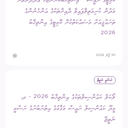
ކޮމިޓީގެ ރައީސް - އިންތިޚާބުކުރަންޖެހޭ އަދަދަށްވުރެ
މަދުން ކުރިމަތިލާފައިވާ ދާއިރާތަކުގެ އަންހެނުންގެ
ތަރައްޤީއަށް މަސައްކަތްކުރާ ކޮމިޓީގެ އިންތިޚާބު
2026
30 ޖޫން 2026
ރަސްމީ ނަތީޖާ
ލޯކަލް ކައުންސިލްތަކުގެ އިންތިޚާބު 2026 - ދ.
މީދޫ ކައުންސިލް ރައީސް މަޤާމުގެ އިތުރުބުރުގެ ރަސްމީ
ނަތީޖާ