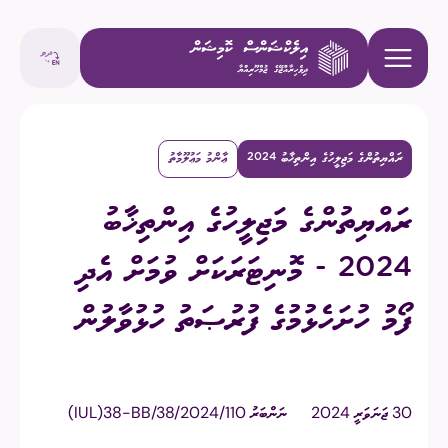
ރައްޔިތުންގެ މަޖިލީހުގެ އިންތިޚާބު 2024
ޢާންމު މަޢުލޫމާތު
ރައްޔިތުންގެ މަޖިލީހުގެ އިންތިޚާބު
2024 - މޮނިޓަރަކަށް ވުމަށް އެދި
ފޯމު ހުށަހެޅުމުގެ ފުރުޞަތު ހުޅުވާލުން
30 ޖަނަވަރީ 2024
ނަންބަރު
(IUL)38-BB/38/2024/110