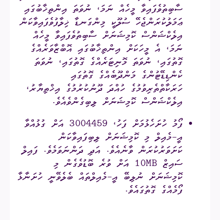
ސާބިތުވެފައިވާ މީހެއް ނަމަ، ނުވަތަ އިންތިޚާބުގައި
ޢަމަލުކުރަންޖެހޭ ސުލޫކީ މިންގަނޑާ ޚިލާފުވެފައިވާކަން
އިލެކްޝަންސް ކޮމިޝަނަށް ސާބިތުވެފައިވާ މީހެއް
ނަމަ، އެ މީހަކަށް އިންތިޚާބުގައި އޮބްޒާވަރެއްގެ
ގޮތުގައި، ނުވަތަ މޮނިޓަރެއްގެ ގޮތުގައި، ނުވަތަ
ކެންޑިޑޭޓުންގެ މަންދޫބެއްގެ ގޮތުގައި
ހަރަކާތްތެރިވުމުގެ ހުއްދަ ދޫނުކުރުމުގެ އިޚްތިޔާރު،
އިލެކްޝަންސް ކޮމިޝަނަށް ލިބިގެންވެއެވެ.
ފޯމު ހުށަހެޅުމަށް ފަހު، 3004459 އަށް ގުޅުއްވާ
އީ-މެއިލް މި ކޮމިޝަނަށް ލިބިފައިވާކަން
ކަށަވަރުކުރަން ވާނެއެވެ. އަދި ދަންނަވަމެވެ. ފައިލް
ސައިޒް 10MB އަށް ވުރެ ބޮޑުވެގެން މި
ކޮމިޝަނަށް ނުލިބޭ އީ-މެއިލްތައް ބެލެވޭނީ ހުށަނާޅާ
ފޯމެއްގެ ގޮތުގައެވެ.