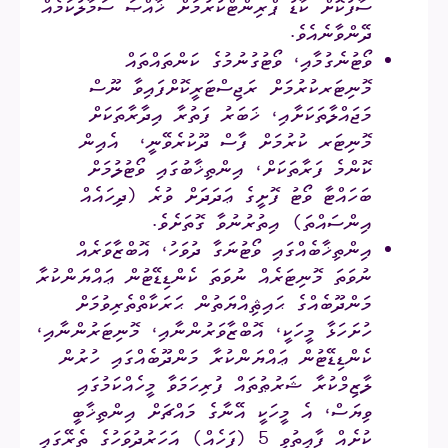
ސާފުކޮށް ކާޑު ޕްރިންޓްކުރުމަށް ޚާއްޞަ ސަމާލުކަމެއް
ދޭންވާނެއެވެ.
ވޯޓުނެގުމާއި، ވޯޓުގުނުމުގެ ކަންތައްތައް
މޮނިޓަރކުރުމަށް ރަޖިސްޓަރީކޮށްފައިވާ ނޫސް
މަޖައްލާތަކަށާއި، ޚަބަރު ފަތުރާ އިދާރާތަކަށް
މޮނިޓަރ ކުރުމަށް ފާސް ދޫކުރެވޭނީ، އެއިން
ކޮންމެ ފަރާތަކަށް، އިންތިޚާބުގައި ވޯޓުލުމަށް
ބަހައްޓާ ވޯޓު ފޮށީގެ ޢަދަދަށް ވުރެ (ދިހައެއް
އިންސައްތަ) އިތުރުނުވާ ގޮތަށެވެ.
އިންތިޚާބެއްގައި ވޯޓުނަގާ ދުވަހު، އޮބްޒާވަރެއް
ނުވަތަ މޮނިޓަރެއް ނުވަތަ ކެންޑިޑޭޓުން ޢައްޔަންކުރާ
މަންދޫބެއްގެ ޙައިޘިއްޔަތުން ޙަރަކާތްތެރިވުމަށް
ހުށަހަޅާ މީހަކީ، އޮބްޒާވަރުންނާއި، މޮނިޓަރުންނާއި،
ކެންޑިޑޭޓުން ޢައްޔަންކުރާ މަންދޫބެއްގައި ހުރުން
ލާޒިމްކުރާ ޝަރުޠުތައް ފުރިހަމަވާ މީހެއްކަމުގައި
ވިޔަސް، އެ މީހަކީ އޭނާގެ މައްޗަށް އިންތިޚާބީ
ކުށެއް ފާއިތުވި 5 (ފަހެއް) އަހަރުދުވަހުގެ ތެރޭގައި