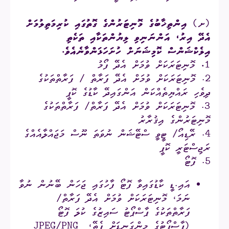
(ށ)
އިންތިޚާބުގެ މޮނިޓަރުންގެ ގޮތުގައި ކުރިމަތިލުމަށް
އެދޭ އިރު، އަންނަނިވި ލިޔުންތަކާއި ތަކެތި
އިލެކްޝަންސް ކޮމިޝަނަށް ހުށަހަޅަންވާނެއެވެ.
1
.
މޮނިޓަރަކަށް ވުމަށް އެދޭ ފޯމު
2. މޮނިޓަރަކަށް ވުމަށް އެދޭ ފަރާތް / ފަރާތްތަކުގެ
ދިވެހި ރައްޔިތެއްކަން އަންގައިދޭ ކާޑުގެ ކޮޕީ
3. މޮނިޓަރަކަށް ވުމަށް އެދޭ ފަރާތް/ ފަރާތްތަކުގެ
މޮނިޓަރުންގެ އިޤުރާރު
4. ރޭޑިއޯ/ ޓީވީ ސްޓޭޝަން ނުވަތަ ނޫސް މަޖައްލާއެއްގެ
ރަޖިސްޓަރީ ކޮޕީ
5. ފޮޓޯ
އައި.ޑީ ކާޑުގައިވާ ފޮޓޯ ފާހުގައި ޖަހަން ބޭނުން ނުވާ
ނަމަ، މޮނިޓަރަކަށް ވުމަށް އެދޭ ފަރާތް/
ފަރާތްތަކުގެ ޕާސްޕޯޓު ސައިޒުގެ ކުލަ ފޮޓޯ
(ޕާސްޕޯޓުގެ މިންގަނޑަށް ފެތޭ، JPEG/PNG