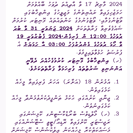
2024 މާރިޗު 17 ވާ އާދިއްތަ ދުވަހު ބޭއްވުމަށް
ހަމަޖެހިފައިވާ ރައްޔިތުންގެ މަޖިލީހުގެ އިންތިޚާބުގައި
ވޯޓުނެގުމާއި، ވޯޓުގުނުމުގެ ކަންތައްތައް މޮނިޓަރ ކުރުމަށް
ޝައުޤުވެރިވާ ފަރާތްތަކަށް
2024 ޖަނަވަރީ 31 ވާ ބުދަ
ދުވަހުގެ 12:00 ން ފެށިގެން
،
2024 ފެބުރުވަރީ 19
ވާ ހޯމަ ދުވަހުގެ މެންދުރުފަހު 03:00 އާ ހަމަޔަށް
އެ
ފުރުޞަތު ހުޅުވާލައިފީމެވެ.
(ހ)
އިންތިޚާބުގެ
މޮނިޓަރ ކުރުމުގެ
ހުއްދަ ދެވޭނީ
އަންނަނިވި ޝަރުޠުތައް ފުރިހަމަވާ ފަރާތްތަކަށެވެ.
އުމުރުން 18 (އަށާރަ) އަހަރު ފުރިފައިވާ މީހެއް
ކަމުގައިވުން.
ޖިނާއީ ކުށެއްގައި ޙުކުމް ތަންފީޛުކުރެވެމުންދާ މީހެއް
ކަމުގައިނުވުން.
(ހ) މޯލްޑިވްސް ބްރޯޑްކާސްޓިންގ ކޮމިޝަނުގައި
ރަޖިސްޓަރީ ކޮށްފައިވާ ރޭޑިއޯ/ޓީވީ ސްޓޭޝަނެއްގައި
މަސައްކަތްކުރާ މީހެއްކަން އިލެކްޝަންސް ކޮމިޝަނަށް