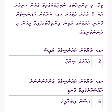
ވީމާ، މި އިންތިޚާބުގެ ނަތީޖާތަކުގައިވާ ގޮތުން ކުރިއަށް
އޮތް 5 އަހަރު ދުވަހަށް ހއ. ތުރާކުނު ކައުންސިލަށް
ޤާނޫނީ ހަމަތަކުގެ މަތިން އިންތިޚާބުވެފައިވާ މީހުން މި
ދަންނަވަނީއެވެ.
ހއ. ތުރާކުނު ކައުންސިލްގެ ރައީސް
2
އަޙްމަދު ސިރާޖް
ހއ.
ހއ. ތުރާކުނު ކައުންސިލްގެ އަންހެނުންނަށް
ޚާއްޞަކޮށްފައިވާ ގޮނޑި
4
ޙުސްނާ އިބްރާހީމް
ހއ