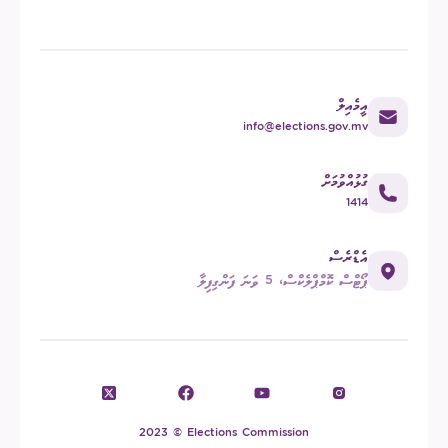
އީމެއިލް
info@elections.gov.mv
ގުޅުއްވުމަށް
1414
އެޑްރެސް
ޕޯޓްސް ކޮމްޕްލެކްސް، 5 ވަނަ ފަންގިފިލާ
2023 © Elections Commission