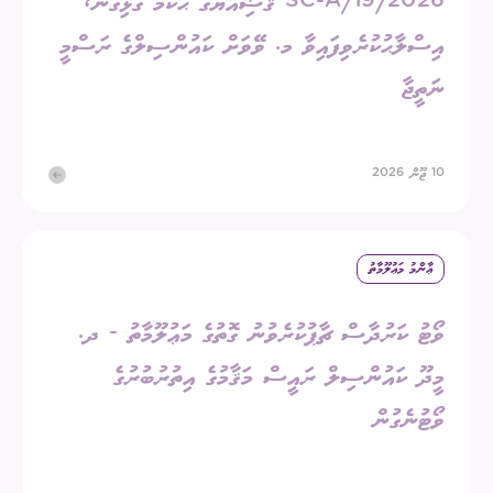
2026/SC-A/19 ޤަޟިއްޔާގެ ޙުކުމާ ގުޅިގެން،
އިސްލާޙުކުރެވިފައިވާ މ. ވޭވަށް ކައުންސިލްގެ ރަސްމީ
ނަތީޖާ
10 ޖޫން 2026
ޢާންމު މަޢުލޫމާތު
ވޯޓު ކަރުދާސް ޗާޕުކުރެވުނު ގޮތުގެ މަޢުލޫމާތު - ދ.
މީދޫ ކައުންސިލް ރައީސް މަޤާމުގެ އިތުރުބުރުގެ
ވޯޓުނެގުން