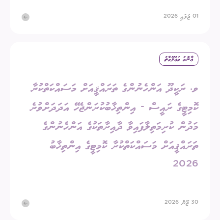
01 ޖުލައި 2026
ޢާންމު މަޢުލޫމާތު
ވ. ރަކީދޫ އަންހެނުންގެ ތަރައްޤީއަށް މަސައްކަތްކުރާ
ކޮމިޓީގެ ރައީސް - އިންތިޚާބުކުރަންޖެހޭ އަދަދަށްވުރެ
މަދުން ކުރިމަތިލާފައިވާ ދާއިރާތަކުގެ އަންހެނުންގެ
ތަރައްޤީއަށް މަސައްކަތްކުރާ ކޮމިޓީގެ އިންތިޚާބު
2026
30 ޖޫން 2026