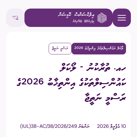
ލޯކަލް ކައުންސިލްތަކުގެ އިންތިޚާބު 2026
ރަސްމީ ނަތީޖާ
ހއ. ތުރާކުނު - ލޯކަލް
ކައުންސިލްތަކުގެ އިންތިޚާބު 2026ގެ
ރަސްމީ ނަތީޖާ
10 އެޕްރީލް 2026
ނަންބަރު
(IUL)38-AC/38/2026/249