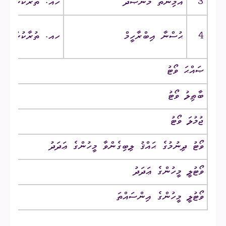
3
އާމިނަތު މަންޞޫދާ
ހއ. ތުރާކުނު ‎/‎ ތީސްރީމަންޒިލް
4
ޙުސްނާ އިބްރާހީމް
ހއ. ތުރާކުނު ‎/‎ އެނިފް
ޞައްޙަ ވޯޓު
ބާޠިލު ވޯޓު
ޖުމުލަ ވޯޓު
ވޯޓު ދިނުމުގެ ޙައްޤު ލިބިގެންވާ މީހުންގެ ޢަދަދު
ވޯޓުލީ މީހުންގެ ޢަދަދު
ވޯޓުލީ މީހުންގެ އިންސައްތަ