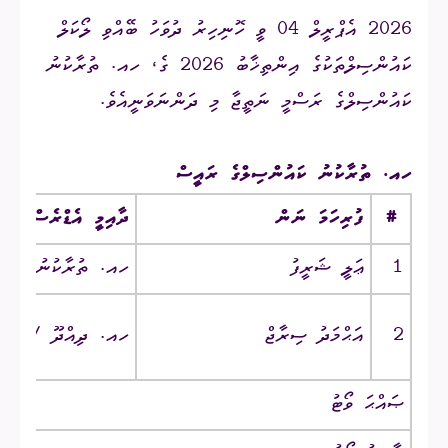
2026 އެޕްރީލް 04 ވީ ހޮނިހިރު ދުވަހު ބޭއްވި ލޯކަލް
ކައުންސިލްތަކުގެ އިންތިޚާބު 2026 ގެ، ހއ. ތުރާކުނު
ކައުންސިލްގެ ރަސްމީ ނަތީޖާ މި ދަންނަވަނީއެވެ.
ހއ. ތުރާކުނު ކައުންސިލްގެ ރައީސް
#
ފުރިހަމަ ނަން
ދާއިމީ އެޑްރެސް
1
ޢަލީ ޝަރީފު
ހއ. ތުރާކުނު ‎/‎ ކާމިނީގެ
2
އަޙްމަދު ސިރާޖް
ހއ. ދިއްދޫ ‎/‎ އާބަހާރުގެ
ޞައްޙަ ވޯޓު