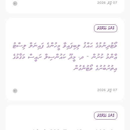
07 ޖޫން 2026
ޢާންމު މަޢުލޫމާތު
ވޯޓުދިނުމުގެ ޙައްޤު ލިބިފައިވާ މީހުންގެ ފައިނަލް ލިސްޓު
ޢާންމު ކުރުން - ދ. މީދޫ ކައުންސިލް ރައީސް މަޤާމުގެ
އިތުރުބުރުގެ ވޯޓުނެގުން
07 ޖޫން 2026
ޢާންމު މަޢުލޫމާތު