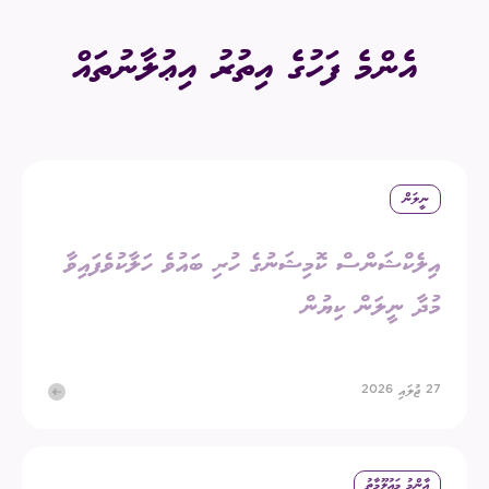
އެންމެ ފަހުގެ އިތުރު އިޢުލާނުތައް
ނީލަން
އިލެކްޝަންސް ކޮމިޝަނުގެ ހުރި ބައުވެ ހަލާކުވެފައިވާ
މުދާ ނީލަން ކިޔުން
27 ޖުލައި 2026
ޢާންމު މަޢުލޫމާތު