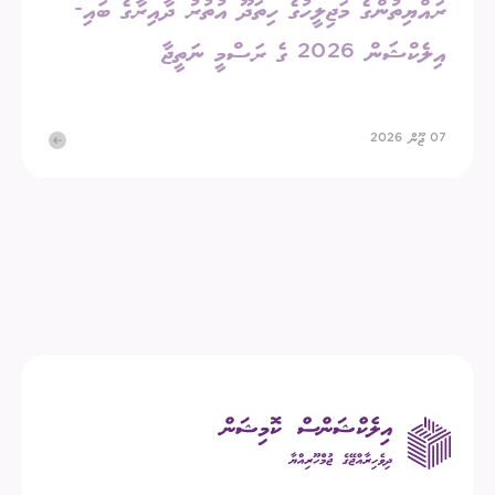
ރައްޔިތުންގެ މަޖިލީހުގެ ހިތަދޫ އުތުރު ދާއިރާގެ ބައި-
އިލެކްޝަން 2026 ގެ ރަސްމީ ނަތީޖާ
07 ޖޫން 2026