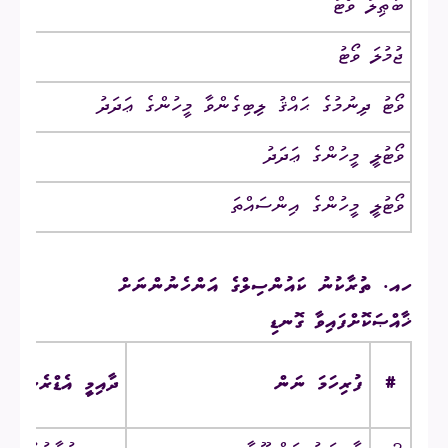
ބާޠިލު ވޯޓު
ޖުމުލަ ވޯޓު
ވޯޓު ދިނުމުގެ ޙައްޤު ލިބިގެންވާ މީހުންގެ ޢަދަދު
ވޯޓުލީ މީހުންގެ ޢަދަދު
ވޯޓުލީ މީހުންގެ އިންސައްތަ
ހއ. ތުރާކުނު ކައުންސިލްގެ އަންހެނުންނަށް
ޚާއްޞަކޮށްފައިވާ ގޮނޑި
#
ފުރިހަމަ ނަން
ދާއިމީ އެޑްރެސް