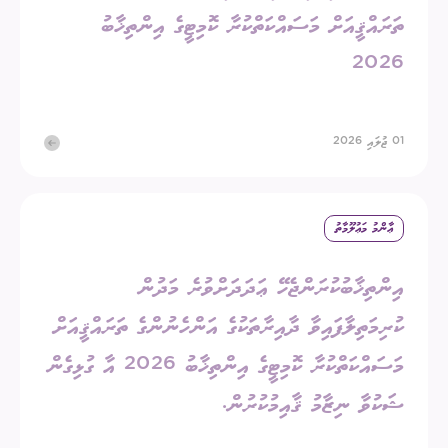
ތަރައްޤީއަށް މަސައްކަތްކުރާ ކޮމިޓީގެ އިންތިޚާބު
2026
01 ޖުލައި 2026
ޢާންމު މަޢުލޫމާތު
އިންތިޚާބުކުރަންޖެހޭ ޢަދަދަށްވުރެ މަދުން
ކުރިމަތިލާފައިވާ ދާއިރާތަކުގެ އަންހެނުންގެ ތަރައްޤީއަށް
މަސައްކަތްކުރާ ކޮމިޓީގެ އިންތިޚާބު 2026 އާ ގުޅިގެން
ޝަކުވާ ނިޒާމު ޤާއިމުކުރުން.