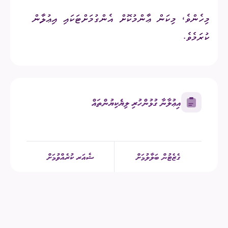
މިހެންވެ، މިކަން ޢާންމުކޮށް އެންގުމަށްޓަކައި އިޢުލާން
ކުރަމެވެ.
އިޢުލާނާ ގުޅުންހުރި ލިޔެކިޔުންތައް
ގެޒެޓުން ބަލާލުމަށް
ޝެއަރ ކުރެއްވުމަށް