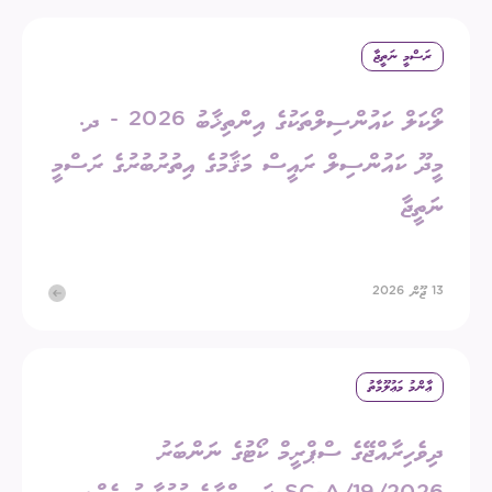
ރަސްމީ ނަތީޖާ
ލޯކަލް ކައުންސިލްތަކުގެ އިންތިޚާބު 2026 - ދ.
މީދޫ ކައުންސިލް ރައީސް މަޤާމުގެ އިތުރުބުރުގެ ރަސްމީ
ނަތީޖާ
13 ޖޫން 2026
ޢާންމު މަޢުލޫމާތު
ދިވެހިރާއްޖޭގެ ސްޕްރީމް ކޯޓުގެ ނަންބަރު