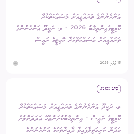
އަންހެނުންގެ ތަރައްޤީއަށް މަސައްކަތްކުރާ
ކޮމިޓީގެއިންތިޚާބު 2026 - ވ. ރަކީދޫ އަންހެނުންގެ
ތަރައްޤީއަށް މަސައްކަތްކުރާ ކޮމިޓީގެ ރައީސް
15 ޖުލައި 2026
ޢާންމު މަޢުލޫމާތު
ވ. ރަކީދޫ އަންހެނުންގެ ތަރައްޤީއަށް މަސައްކަތްކުރާ
ކޮމިޓީގެ ރައީސް - އިންތިޚާބުކުރަންޖެހޭ އަދަދަށްވުރެ
މަދުން ކުރިމަތިލާފައިވާ ދާއިރާތަކުގެ އަންހެނުންގެ