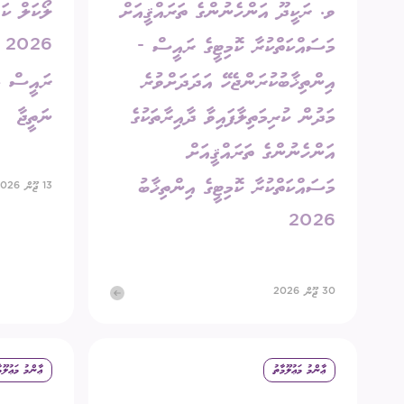
ވ. ރަކީދޫ އަންހެނުންގެ ތަރައްޤީއަށް
ލޯކަލް ކަ
މަސައްކަތްކުރާ ކޮމިޓީގެ ރައީސް -
6
އިންތިޚާބުކުރަންޖެހޭ އަދަދަށްވުރެ
ރައީސް މަ
މަދުން ކުރިމަތިލާފައިވާ ދާއިރާތަކުގެ
ނަތީޖާ
އަންހެނުންގެ ތަރައްޤީއަށް
މަސައްކަތްކުރާ ކޮމިޓީގެ އިންތިޚާބު
13 ޖޫން 2026
2026
30 ޖޫން 2026
ޢާންމު މަޢުލޫމާތު
ޢާންމު މަޢުލޫމ