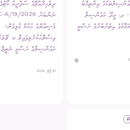
އުންސިލްތަކުގެ އިންތިޚާބު
ދިވެހިރާއްޖޭގެ ސްޕްރީމް ކޯޓުގެ
202 - ދ. މީދޫ ކައުންސިލް
ނަންބަރު 2026/19
ޤާމުގެ އިތުރުބުރުގެ ރަސްމީ
ޤަޟިއްޔާގެ ޙުކުމާ ގުޅިގެން،
އިސްލާޙުކުރެވިފައިވާ މ. ވޭވަށ
ކައުންސިލްގެ ރަސްމީ ނަތީޖާ
10 ޖޫން 2026
ާތު