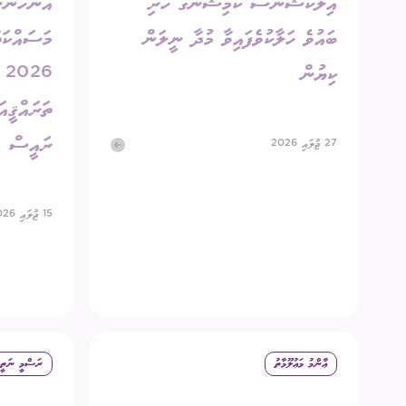
އިލެކްޝަންސް ކޮމިޝަނުގެ ހުރި
އަންހެނުނ
ބައުވެ ހަލާކުވެފައިވާ މުދާ ނީލަން
މަސައްކަތް
ކިޔުން
6
ތަރައްޤީއަ
ރައީސް
27 ޖުލައި 2026
15 ޖުލައި 2026
ޢާންމު މަޢުލޫމާތު
ރަސްމީ ނަތީޖ