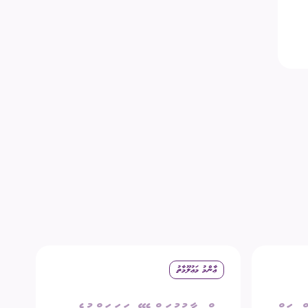
ޢާންމު މަޢުލޫމާތު