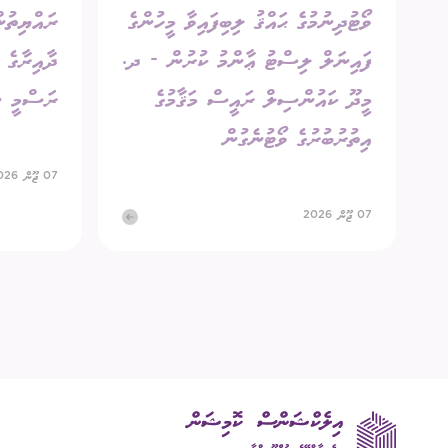
ވޯޓުދިނުމުގެ ޙައްޤު ލިބިފައިވާ މީހުންގެ
ރައްޔިތުން
ފައިނަލް ލިސްޓު ޢާންމު ކުރުން - ދ.
މީދޫ ކައުންސިލް ރައީސް މަޤާމުގެ
ރަސްމީ ނ
އިތުރުބުރުގެ ވޯޓުނެގުން
07 ޖޫން 2026
07 ޖޫން 2026