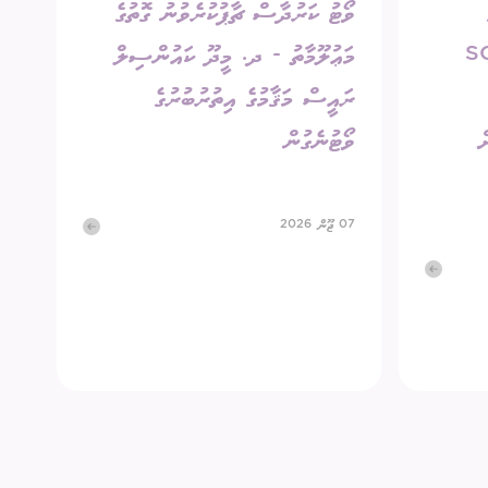
ވޯޓު ކަރުދާސް ޗާޕުކުރެވުނު ގޮތުގެ
SC-A/
މަޢުލޫމާތު - ދ. މީދޫ ކައުންސިލް
ރައީސް މަޤާމުގެ އިތުރުބުރުގެ
ް
ވޯޓުނެގުން
07 ޖޫން 2026