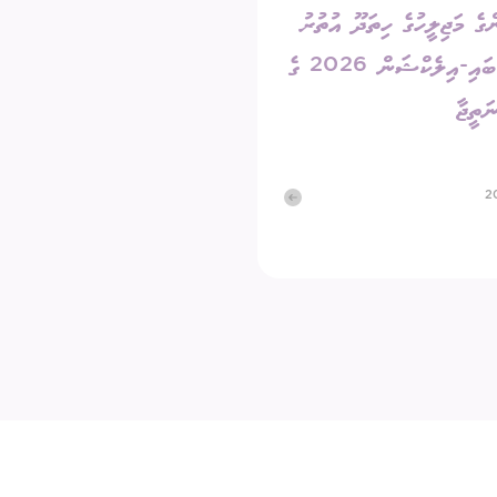
ގެ މަޖިލީހުގެ ހިތަދޫ އުތުރު
ދާއިރާގެ ބައި-އިލެކްޝަން 2026 ގެ
ަތީޖާ