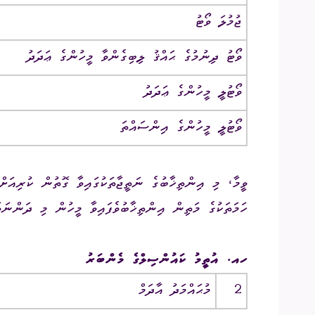
ޖުމުލަ ވޯޓު
ވޯޓު ދިނުމުގެ ޙައްޤު ލިބިގެންވާ މީހުންގެ ޢަދަދު
ވޯޓުލީ މީހުންގެ ޢަދަދު
ވޯޓުލީ މީހުންގެ އިންސައްތަ
ހަމަތަކުގެ މަތިން އިންތިޚާބުވެފައިވާ މީހުން މި ދަންނަވ
ހއ. އުތީމު ކައުންސިލްގެ މެންބަރު
2
މުޙައްމަދު އާދަމް