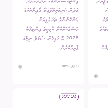
ޤީއަށް
އިންތިޚާބުކުރަންޖެހޭ ޢަދަދަށްވުރެ
ސް -
މަދުން ކުރިމަތިލާފައިވާ ދާއިރާތަކުގެ
ުރެ
އަންހެނުންގެ ތަރައްޤީއަށް
ަކުގެ
މަސައްކަތްކުރާ ކޮމިޓީގެ އިންތިޚާބު
2026 އާ ގުޅިގެން ޝަކުވާ ނިޒާމު
ޚާބު
ޤާއިމުކުރުން.
01 ޖުލައި 2026
ޢާންމު މަޢުލޫމާތު