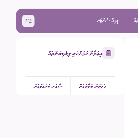
ައް
މީޑިއާ ސެންޓަރ
އިޢުލާނާ ގުޅުންހުރި ލިޔެކިޔުންތައް
ޚަބަރު
އިންތިޚާބު
ރެއްތޯ ބެއްލެވުމަށް
ޙަރަކާތްތައް
ގެޒެޓުން ބަލާލުމަށް
ޝެއަރ ކުރެއްވުމަށް
ކިވުން
ފޮޓޯ
 ރިޕޯޓްތައް
 އިންތިޚާބު
ވީޑިއޯ
ަށް މަސައްކަތް ކުރާ
ތާރީޚުގެ ތެރެއިން