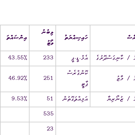
ގަނޑު
ވަޒީފާ
ރައްޔިތުންގެ ޚިޔާލު ހޯދ
ދައި ލިބިގަތުމުގެ ޙައްޤު
މޯލްޑިވްސް މީޑިއާ އެނ
ލިބުނު
ރެސް
ހައިސިއްޔަތު
އިންސައްތަ
ކޮމިޝަނުގެ އިންތިޚާބު
ވޯޓު
 ކޮމިޝަނަށް ލިބިފައިވާ ހިޔާލާއި
އެހެނިހެން
ޮށުގެ
އެމް.ޑީ.ޕީ
233
ޝަންސް
އިލެކްޝަން ރިޕޯޓް
ކޮންގްރެސް
ާޒު
251
ޕާޓީ
ރިޔާ
އަމިއްލަގޮތުން
51
535
23