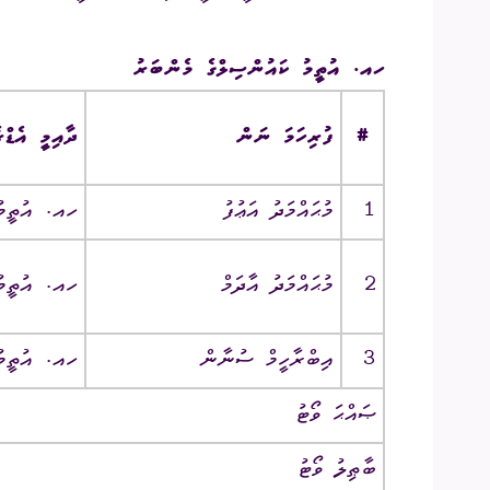
އިދާރީ އޮނި
ހއ. އުތީމު ކައުންސިލްގެ މެންބަރު
މަޢުލޫމާތު ހޯ
#
ފުރިހަމަ ނަން
ދާއިމީ އެޑް
އިލެކްޝަންސް
ޝަކުވާ
1
މުޙައްމަދު އަޢުފު
ހއ. އުތީމު ‎/‎ ކާނިގަސްދ
ފޮރިން ރިލޭ
2
މުޙައްމަދު އާދަމް
ހއ. އުތީމު ‎/‎ މ
3
އިބްރާހީމް ސުނާން
ހއ. އުތީމު ‎/‎ ޒުނޯ
ޞައްޙަ ވޯޓު
ބާޠިލު ވޯޓު