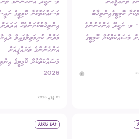
ްގެ ތަރައްޤީއަށް
ވ. ރަކީދޫ އަންހެނުންގެ ތަރައް
ކުރާ ކޮމިޓީގެއިންތިޚާބު
މަސައްކަތްކުރާ ކޮމިޓީގެ ރައީ
202 - ވ. ރަކީދޫ އަންހެނުންގެ
އިންތިޚާބުކުރަންޖެހޭ އަދަދަށްވ
ށް މަސައްކަތްކުރާ ކޮމިޓީގެ
މަދުން ކުރިމަތިލާފައިވާ ދާއިރާތ
އަންހެނުންގެ ތަރައްޤީއަށް
މަސައްކަތްކުރާ ކޮމިޓީގެ އިންތި
2026
01 ޖުލައި 2026
ާ
ޢާންމު މަޢުލޫމާތު