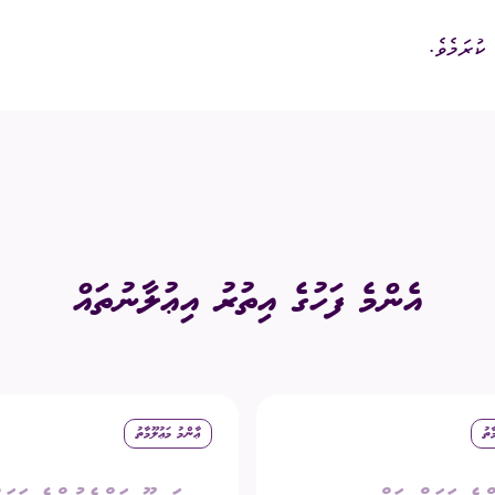
ކުރަމެވެ.
އެންމެ ފަހުގެ އިތުރު އިޢުލާނުތައް
ާތު
ޢާންމު މަޢުލޫމާތު