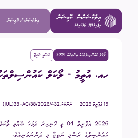
އިލެކްޝަންސް ކޮމިޝަން
ލޯކަލް ކައުންސިލްތަކުގެ އިންތިޚާބު 2026
ރަސްމީ ނަތީޖާ
ވިޝަން / މ
ހއ. އުތީމު - ލޯކަލް ކައުންސިލްތަކުގެ އިންތިޚާބު 
މަސްޢޫލިއްޔަ
މެންބަރުން
15 އެޕްރީލް 2026
ނަންބަރު
(IUL)38-AC/38/2026/432
އިސް މުވައްޒ
ކޮމިޓީތައް
ކައުންސިލްގެ ރަސްމީ ނަތީޖާ މި ދަންނަވަނީއެވެ.