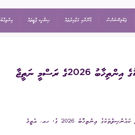
ޕަބްލިކޭޝަންސް
ޤާނޫނާއި ގަވާއިދުތައް
ސިޔާސީ ޕާޓީތައް
އިންތިޚާބުތ
ިޝަން
އިޢުލާން
ޤާނޫނުތައް
ރިޔާސީ އިންތިޚާބު
ޕާޓީތަކުގެ ދަފްތަރު
2026ގެ ރަސްމީ ނަތީޖާ
ތުތައް
ނޫސްބަޔާން
ގަވާއިދުތައް
ރައްޔިތުންގެ މަޖިލީހުގެ 
ސިޔާސީ ޕާޓީގެ މެންބަ
ޖަލްސާ
ސިޔާސަތުތައް
ބައި-އިލެކްޝަން
ސިޔާސީ ޕާޓީއަކުން ވަ
ަފުން
ޕްރޮކިއުމެންޓް
އަހަރީ ރިޕޯޓާއި އޮޑިޓް
ލޯކަލް ކައުންސިލްތަކުގެ
2026 އެޕްރީލް 04 ވީ ހޮނިހިރު ދުވަހު ބޭއްވި ލޯކަލް ކައުންސިލްތަކުގެ އިންތިޚާބު 2026 ގެ، ހއ. އުތީމު
އަންހެނުންގެ ތަރައްޤީއ
ޑައުންލޯޑްސް
ކޮމިޓީގެ އިންތިޚާބު