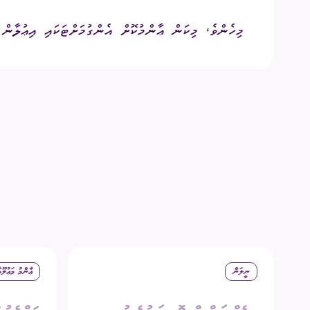
މިހެންވެ، މިކަން ޢާންމުކޮށް އެންގުމަށްޓަކައި އިޢުލާން 
ނީލަން
ޢާންމު މަޢުލޫމ