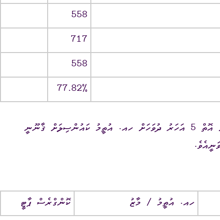
558
717
558
ވީމާ، މި އިންތިޚާބުގެ ނަތީޖާތަކުގައިވާ ގޮތުން ކުރިއަށް އޮތް 5 އަހަރު ދުވަހަށް ހއ. އުތީމު ކައުންސިލަށް ޤާނޫނީ
ަނީއެވެ.
ހއ. އުތީމު ‎/‎ މާޒު
ކޮންގްރެސް ޕާޓީ