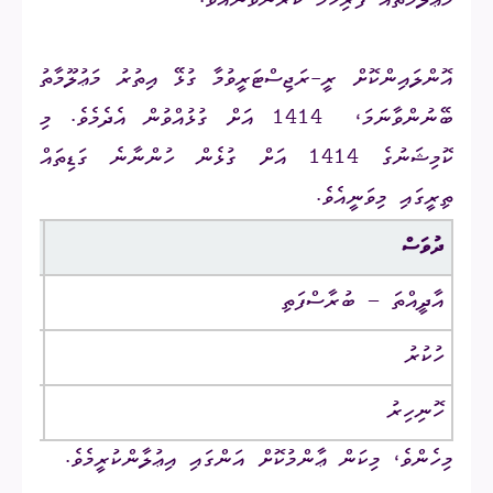
މަޢުލޫމާތެއް ފުރިހަމަ ކުރަންވާނެއެވެ.
އޮންލައިންކޮށް ރީ-ރަޖިސްޓަރީވުމާ ގުޅޭ އިތުރު މަޢުލޫމާތު
ބޭނުންވާނަމަ، 1414 އަށް ގުޅުއްވުން އެދެމެވެ. މި
ކޮމިޝަނުގެ 1414 އަށް ގުޅެން ހުންނާނެ ގަޑިތައް
ތިރީގައި މިވަނީއެވެ.
ދުވަސް
ދުވާލު
އާދީއްތަ – ބުރާސްފަތި
 – 09:30
ހުކުރު
 – 17:00
ހޮނިހިރު
 – 10:30
މިހެންވެ، މިކަން ޢާންމުކޮށް އަންގައި އިޢުލާންކުރީމެވެ.