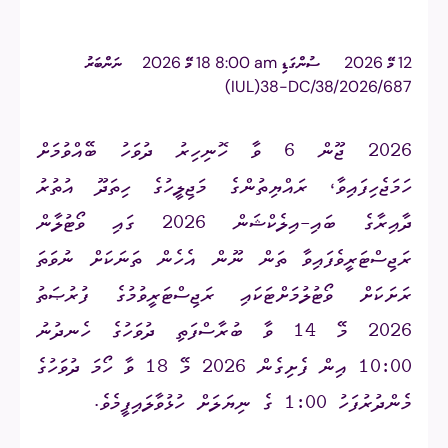
12 މޭ 2026
ސުންގަޑި
am ⁧8:00 18 މޭ 2026
ނަންބަރު
(IUL)38-DC/38/2026/687
2026 ޖޫން 6 ވާ ހޮނިހިރު ދުވަހު ބޭއްވުމަށް
ހަމަޖެހިފައިވާ، ރައްޔިތުންގެ މަޖިލީހުގެ ހިތަދޫ އުތުރު
ދާއިރާގެ ބައި-އިލެކްޝަން 2026 ގައި ވޯޓުލާން
ރަޖިސްޓަރީވެފައިވާ ތަން ނޫން އެހެން ތަނަކަށް ނުވަތަ
ރަށަކަށް ވޯޓުލުމަށްޓަކައި ރަޖިސްޓަރީވުމުގެ ފުރުޞަތު
2026 މޭ 14 ވާ ބުރާސްފަތި ދުވަހުގެ ހެނދުނު
10:00 އިން ފެށިގެން 2026 މޭ 18 ވާ ހޯމަ ދުވަހުގެ
މެންދުރުފަހު 1:00 ގެ ނިޔަލަށް ހުޅުވާލައިފީމެވެ.