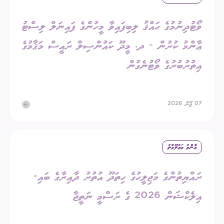
ވޯޓުދިނުމުގެ ޙައްޤު ލިބިފައިވާ މީހުންގެ ފައިނަލް ލިސްޓު
ޢާންމު ކުރުން - ދ. މީދޫ ކައުންސިލް ރައީސް މަޤާމުގެ
އިތުރުބުރުގެ ވޯޓުނެގުން
07 ޖޫން 2026
ޢާންމު މަޢުލޫމާތު
ރައްޔިތުންގެ މަޖިލީހުގެ ހިތަދޫ އުތުރު ދާއިރާގެ ބައި-
އިލެކްޝަން 2026 ގެ ރަސްމީ ނަތީޖާ