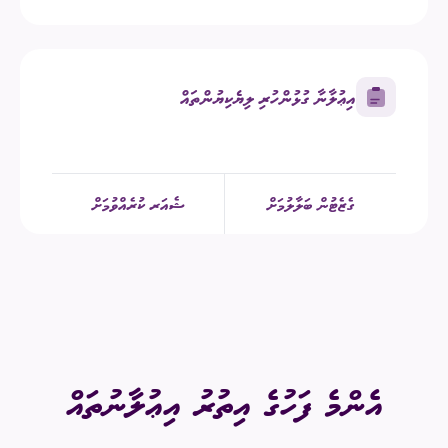
އިޢުލާނާ ގުޅުންހުރި ލިޔެކިޔުންތައް
ގެޒެޓުން ބަލާލުމަށް
ޝެއަރ ކުރެއްވުމަށް
އެންމެ ފަހުގެ އިތުރު އިޢުލާނުތައް