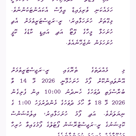
ހަމައެކަނި ވެރިފައިޑް އީފާސް އެކައުންޓަކުންނެވެ.
މިގޮތަށް ހުށަހަޅާއިރު، ރީ-ރަޖިސްޓަރީވުމަށް އެދި
ހުށަހަޅާ މީހާގެ ފޮޓޯ އަދި އައިޑީ ކާޑުގެ ކޮޕީ
ހުށަހަޅަން ނުޖެހޭނެއެވެ.
މި މުއްދަތުގެ ތެރޭގައި ރީ-ރަޖިސްޓަރީވުމަށް
އޮންލައިންކޮށް ފޯމު ހުށަހެޅޭނީ 2026 މޭ 14 ވާ
ބުރާސްފަތި ދުވަހުގެ ހެނދުނު 10:00 އިން ފެށިގެން
2026 މޭ 18 ވާ ހޯމަ ދުވަހުގެ މެންދުރުފަހު 1:00 ގެ
ނިޔަލަށެވެ. އަދި ފޯމު ހުށަހަޅާއިރު، އިލެކްޝަންސް
ކޮމިޝަނުގެ ރީ-ރަޖިސްޓްރޭޝަން ޕޯޓަލްގެ ފޯމުގައިވާ ހުރިހާ