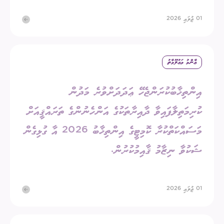
01 ޖުލައި 2026
ޢާންމު މަޢުލޫމާތު
އިންތިޚާބުކުރަންޖެހޭ ޢަދަދަށްވުރެ މަދުން
ކުރިމަތިލާފައިވާ ދާއިރާތަކުގެ އަންހެނުންގެ ތަރައްޤީއަށް
މަސައްކަތްކުރާ ކޮމިޓީގެ އިންތިޚާބު 2026 އާ ގުޅިގެން
ޝަކުވާ ނިޒާމު ޤާއިމުކުރުން.
01 ޖުލައި 2026