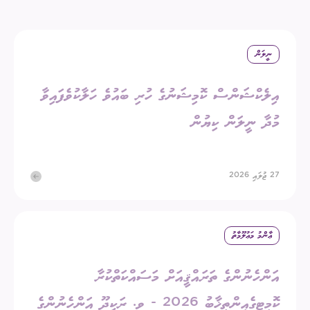
ނީލަން
އިލެކްޝަންސް ކޮމިޝަނުގެ ހުރި ބައުވެ ހަލާކުވެފައިވާ
މުދާ ނީލަން ކިޔުން
27 ޖުލައި 2026
ޢާންމު މަޢުލޫމާތު
އަންހެނުންގެ ތަރައްޤީއަށް މަސައްކަތްކުރާ
ކޮމިޓީގެއިންތިޚާބު 2026 - ވ. ރަކީދޫ އަންހެނުންގެ