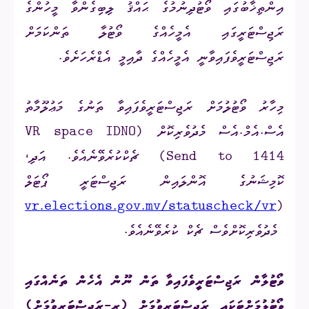
އިންތިޚާބުގައި ވޯޓުދިނުމުގެ ޙައްޤު ލިބިގެންވާ މީހުންގެ
ރަޖިސްޓަރީގައި އެމީހެއްގެ ވޯޓުލާ ތަންކަމަށް
ރަޖިސްޓަރީވެފައިވާނީ އެމީހެއްގެ ދާއިމީ އެޑްރެހަށެވެ.
މިހާރު ވޯޓުލުމަށް ރަޖިސްޓަރީވެފައިވާ ތަނުގެ މަޢުލޫމާތު
އެސް.އެމް.އެސް މެދުވެރިކޮށް (VR space IDNO
Send to 1414) ޗެކްކުރެވޭނެއެވެ. އަދި،
ކޮމިޝަނުގެ އޮންލައިން ރަޖިސްޓަރީ ޕޯޓަލް
/pprvr.elections.gov.mv/statuscheck/vr
(
މެދުވެރިކޮށްވެސް ޗެކް ކުރެވޭނެއެވެ.
ވޯޓުލާން ރަޖިސްޓަރީވެފައިވާ
ތަން
ނޫން އެހެން ތަނެއްގައި
ވޯޓުލުމަށްޓަކައި ރަޖިސްޓަރީވުމަށް (ރީ-ރަޖިސްޓަރީވުމަށް)