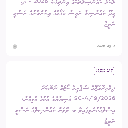
ލޯކަލް ކައުންސިލްތަކުގެ އިންތިޚާބު 2026 - ދ.
މީދޫ ކައުންސިލް ރައީސް މަޤާމުގެ އިތުރުބުރުގެ ރަސްމީ
ނަތީޖާ
13 ޖޫން 2026
ޢާންމު މަޢުލޫމާތު
ދިވެހިރާއްޖޭގެ ސްޕްރީމް ކޯޓުގެ ނަންބަރު
2026/SC-A/19 ޤަޟިއްޔާގެ ޙުކުމާ ގުޅިގެން،
އިސްލާޙުކުރެވިފައިވާ މ. ވޭވަށް ކައުންސިލްގެ ރަސްމީ
ނަތީޖާ