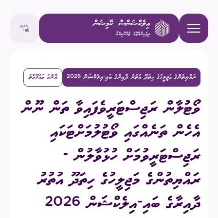
ރައްޔިތުންގެ މަޖިލީހުގެ ހިތަދޫ އުތުރު ދާއިރާގެ ބައި-އިލެކްޝަން 2026
ޢާންމު މަޢުލޫމާތު
ވޯޓުލާން ރަޖިސްޓަރީވެފައިވާ ތަން ނޫން
އެހެން ތަނެއްގައި ވޯޓުލުމަށްޓަކައި
ރަޖިސްޓަރީވުމަށް ހުޅުވާލުން -
ރައްޔިތުންގެ މަޖިލީހުގެ ހިތަދޫ އުތުރު
ދާއިރާގެ ބައި-އިލެކްޝަން 2026