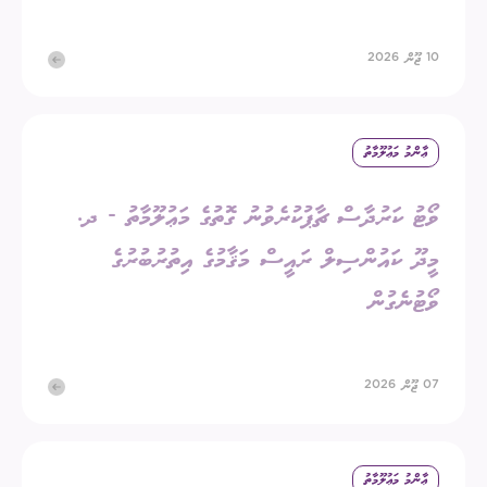
10 ޖޫން 2026
ޢާންމު މަޢުލޫމާތު
ވޯޓު ކަރުދާސް ޗާޕުކުރެވުނު ގޮތުގެ މަޢުލޫމާތު - ދ.
މީދޫ ކައުންސިލް ރައީސް މަޤާމުގެ އިތުރުބުރުގެ
ވޯޓުނެގުން
07 ޖޫން 2026
ޢާންމު މަޢުލޫމާތު