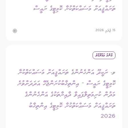
ތަރައްޤީއަށް މަސައްކަތްކުރާ ކޮމިޓީގެ ރައީސް
15 ޖުލައި 2026
ޢާންމު މަޢުލޫމާތު
ވ. ރަކީދޫ އަންހެނުންގެ ތަރައްޤީއަށް މަސައްކަތްކުރާ
ކޮމިޓީގެ ރައީސް - އިންތިޚާބުކުރަންޖެހޭ އަދަދަށްވުރެ
މަދުން ކުރިމަތިލާފައިވާ ދާއިރާތަކުގެ އަންހެނުންގެ
ތަރައްޤީއަށް މަސައްކަތްކުރާ ކޮމިޓީގެ އިންތިޚާބު
2026