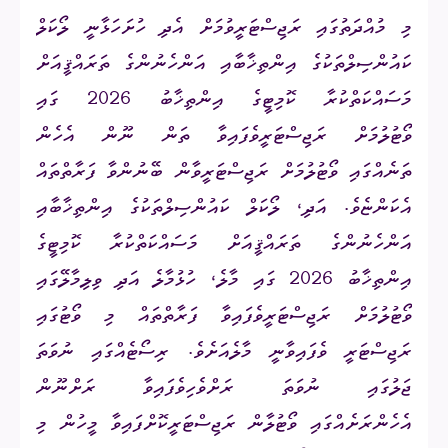
މި މުއްދަތުގައި ރަޖިސްޓަރީވުމަށް އެދި ހުށަހަޅާނީ ލޯކަލް
ކައުންސިލްތަކުގެ އިންތިޚާބާއި އަންހެނުންގެ ތަރައްޤީއަށް
މަސައްކަތްކުރާ ކޮމިޓީގެ އިންތިޚާބު 2026 ގައި
ވޯޓުލުމަށް ރަޖިސްޓަރީވެފައިވާ ތަން ނޫން އެހެން
ތަނެއްގައި ވޯޓުލުމަށް ރަޖިސްޓަރީވާން ބޭނުންވާ ފަރާތްތައް
އެކަންޏެވެ. އަދި، ލޯކަލް ކައުންސިލްތަކުގެ އިންތިޚާބާއި
އަންހެނުންގެ ތަރައްޤީއަށް މަސައްކަތްކުރާ ކޮމިޓީގެ
އިންތިޚާބު 2026 ގައި މާލެ، ހުޅުމާލެ އަދި ވިލިމާލޭގައި
ވޯޓުލުމަށް ރަޖިސްޓަރީވެފައިވާ ފަރާތްތައް މި ވޯޓުގައި
ރަޖިސްޓަރީ ވެފައިވާނީ މާލެއަށެވެ. ރިސޯޓެއްގައި ނުވަތަ
ޖަލުގައި ނުވަތަ ރަށްވެހިވެފައިވާ ރަށްނޫން
އެހެންރަށެއްގައި ވޯޓުލާން ރަޖިސްޓަރީކޮށްފައިވާ މީހުން މި