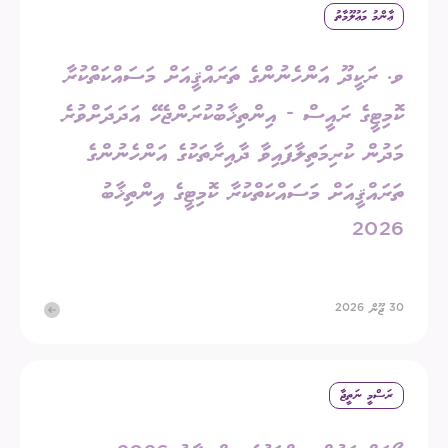
ޢާންމު މަޢުލޫމާތު
ވ. ރަކީދޫ އަންހެނުންގެ ތަރައްޤީއަށް މަސައްކަތްކުރާ
ކޮމިޓީގެ ރައީސް - އިންތިޚާބުކުރަންޖެހޭ އަދަދަށްވުރެ
މަދުން ކުރިމަތިލާފައިވާ ދާއިރާތަކުގެ އަންހެނުންގެ
ތަރައްޤީއަށް މަސައްކަތްކުރާ ކޮމިޓީގެ އިންތިޚާބު
2026
30 ޖޫން 2026
ރަސްމީ ނަތީޖާ