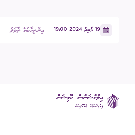
އިދާރީ އޮނި
އިންތިޚާބުގެ ތާވަލު
19 މާރިޗު 2024 19:00
މަޢުލޫމާތު ހޯ
އިލެކްޝަންސް
ޝަކުވާ
ފޮރިން ރިލޭ