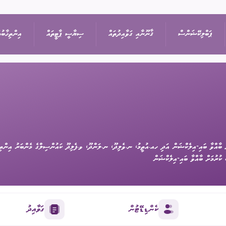
ޕަބްލިކޭޝަންސް
ޤާނޫނާއި ގަވާއިދުތައް
ސިޔާސީ ޕާޓީތައް
އިންތިޚާބުތ
ިޝަން
އިޢުލާން
ޤާނޫނުތައް
ރިޔާސީ އިންތިޚާބު
ޕާޓީތަކުގެ ދަފްތަރު
ތުތައް
ނޫސްބަޔާން
ގަވާއިދުތައް
ރައްޔިތުންގެ މަޖިލީހުގެ 
ސިޔާސީ ޕާޓީގެ މެންބަ
 ބާއްވާ ބައި-އިލެކްޝަން އަދި ހއ.އުތީމު، ނ.ވެލިދޫ، ނ.ލަންދޫ، ވ.ފެލިދޫ ކައުންސިލްގެ މެންބަރު އިންތިޚ
ޖަލްސާ
ސިޔާސަތުތައް
ބައި-އިލެކްޝަން
ސިޔާސީ ޕާޓީއަކުން ވަ
 ކުރުމަށް ބާއްވާ ބައި-އިލެކްޝަން
ަފުން
ޕްރޮކިއުމެންޓް
އަހަރީ ރިޕޯޓާއި އޮޑިޓް
ލޯކަލް ކައުންސިލްތަކުގެ
ކެންޑިޑޭޓުން
ގަވާއިދު
އަންހެނުންގެ ތަރައްޤީއ
ޑައުންލޯޑްސް
ކޮމިޓީގެ އިންތިޚާބު