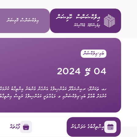
އިލެކްޝަންސް ކޮމިޝަން
ބައި-އިލެކްޝަން
ވިޝަން / މ
04 މޭ 2024
މަސްޢޫލިއްޔަ
ހއ. ތަކަންދޫ، ރ.އިންނަމާދޫ ކައުންސިލްގެ އަންހެން މެންބަރު އިންތިޚާބު ކުރުމަށް
މެންބަރުން
ކުރުމަށް ބާއްވާ ބައި-އިލެކްޝަނާއި މ. މަޑުއްވަރީ ކައުންސިލްގެ ރައީސް އިންތިޚާބު
އިސް މުވައްޒ
އިންތިޚާބުގެ ކަލަންޑަރު
ފޯމުތައް
ކޮމިޓީތައް