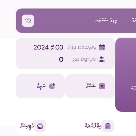
ައް
މީޑިއާ ސެންޓަރ
03 މޭ 2024
އިންތިޚާބު ބާއްވާ ދުވަސް
ޚަބަރު
0
ކެންޑިޑޭޓުންގެ އަދަދު
އިންތިޚާބު
ރެއްތޯ ބެއްލެވުމަށް
ޙަރަކާތްތައް
ޝަކުވާ
ނަތީޖާ
ާބު
ކިވުން
ފޮޓޯ
 ރިޕޯޓްތައް
 އިންތިޚާބު
ވީޑިއޯ
އިޢުލާނުތައް
މެޓީރިއަލް
ަށް މަސައްކަތް ކުރާ
ތާރީޚުގެ ތެރެއިން