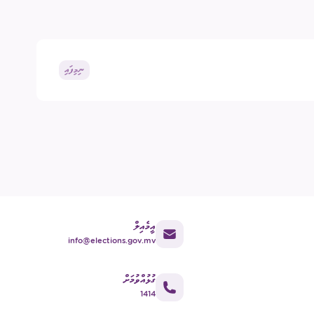
ގުޅުއްވުމަށް
ުމުގެ ޢާންމު ވޯޓު
ްޑް ބްރޯޑްކާސްޓިންގ
ECM Talks - Podcast
ނިމިފައި
އީމެއިލް
info@elections.gov.mv
ގުޅުއްވުމަށް
1414