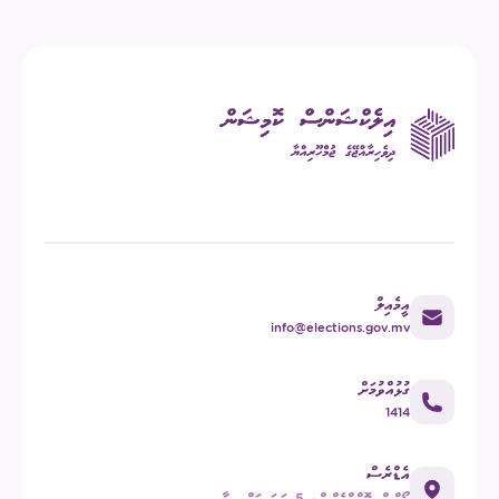
އީމެއިލް
info@elections.gov.mv
ގުޅުއްވުމަށް
1414
އެޑްރެސް