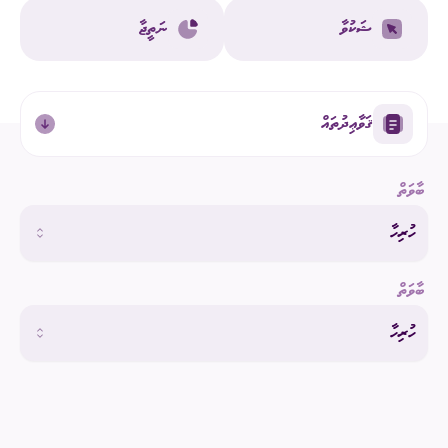
ޝަކުވާ
ނަތީޖާ
ޤަވާޢިދުތައް
ބާވަތް
ހުރިހާ
ބާވަތް
ހުރިހާ