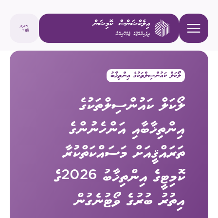
ލޯކަލް ކައުންސިލްތަކުގެ އިންތިޚާބު
ލޯކަލް ކައުންސިލްތަކުގެ
އިންތިޚާބާއި އަންހެނުންގެ
ތަރައްޤީއަށް މަސައްކަތްކުރާ
ކޮމިޓީގެ އިންތިޚާބު 2026ގެ
އިތުރު ބުރުގެ ވޯޓުނެގުން