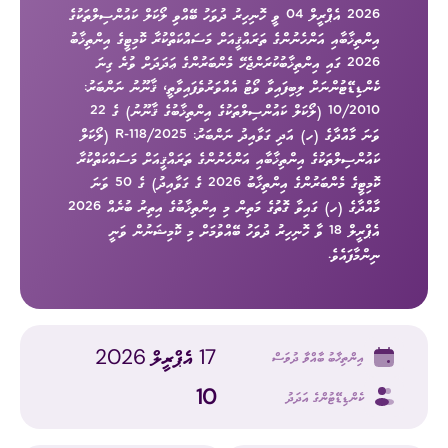
2026 އެޕްރީލް 04 ވީ ހޮނިހިރު ދުވަހު ބޭއްވި ލޯކަލް ކައުންސިލްތަކުގެ
އިންތިޚާބާއި އަންހެނުންގެ ތަރައްޤީއަށް މަސައްކަތްކުރާ ކޮމިޓީގެ އިންތިޚާބު
2026 ގައި އިންތިޚާބުކުރަންޖެހޭ މެންބަރުންގެ ޢަދަދަށް ވުރެ ގިނަ
ކެންޑިޑޭޓުންނަށް ލިބިފައިވާ ވޯޓު އެއްވަރުވެފައިވާތީ، ޤާނޫނު ނަންބަރު:
10/2010 (ލޯކަލް ކައުންސިލްތަކުގެ އިންތިޚާބުގެ ޤާނޫނު) ގެ 22
ވަނަ މާއްދާގެ (ހ) އަދި ގަވާއިދު ނަންބަރު: 2025/R-118 (ލޯކަލް
ކައުންސިލްތަކުގެ އިންތިޚާބާއި އަންހެނުންގެ ތަރައްޤީއަށް މަސައްކަތްކުރާ
ކޮމިޓީގެ މެންބަރުންގެ އިންތިޚާބު 2026 ގެ ގަވާއިދު) ގެ 50 ވަނަ
މާއްދާގެ (ހ) ގައިވާ ގޮތުގެ މަތިން މި އިންތިޚާބުގެ އިތިރު ބުރެއް 2026
އެޕްރީލް 18 ވާ ހޮނިހިރު ދުވަހު ބޭއްވުމަށް މި ކޮމިޝަނުން ވަނީ
ނިންމާފައެވެ.
17 އެޕްރީލް 2026
އިންތިޚާބު ބާއްވާ ދުވަސް
10
ކެންޑިޑޭޓުންގެ އަދަދު