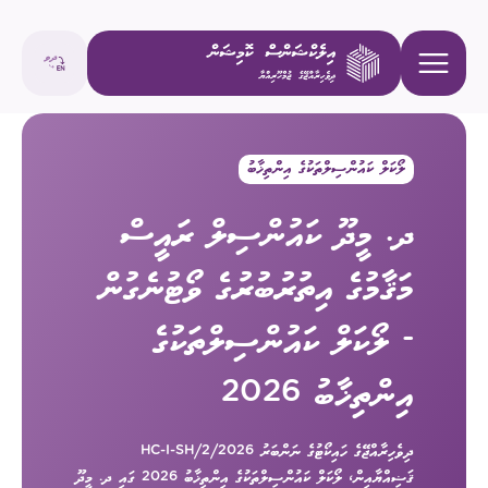
ލޯކަލް ކައުންސިލްތަކުގެ އިންތިޚާބު
ދ. މީދޫ ކައުންސިލް ރައީސް
މަޤާމުގެ އިތުރުބުރުގެ ވޯޓުނެގުން
- ލޯކަލް ކައުންސިލްތަކުގެ
އިންތިޚާބު 2026
ދިވެހިރާއްޖޭގެ ހައިކޯޓުގެ ނަންބަރު 2026/HC-I-SH/2
ޤަޟިއްޔާއިން، ލޯކަލް ކައުންސިލްތަކުގެ އިންތިޚާބު 2026 ގައި ދ. މީދޫ