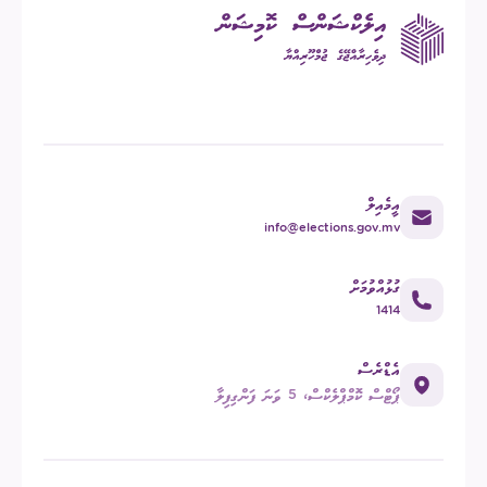
އީމެއިލް
info@elections.gov.mv
ގުޅުއްވުމަށް
1414
އެޑްރެސް
ޕޯޓްސް ކޮމްޕްލެކްސް، 5 ވަނަ ފަންގިފިލާ