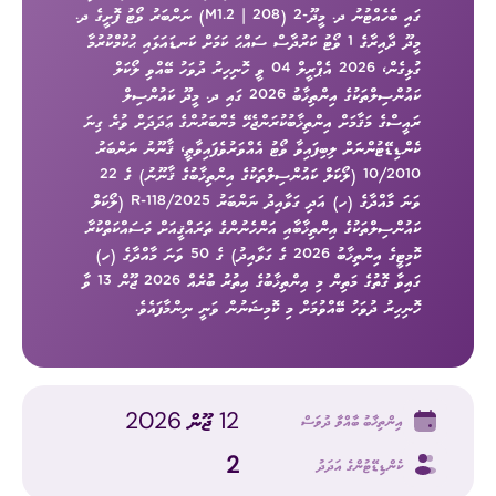
ގައި ބެހެއްޓުނު ދ. މީދޫ-2 (M1.2 | 208) ނަންބަރު ވޯޓު ފޮށީގެ ދ.
މީދޫ ދާއިރާގެ 1 ވޯޓު ކަރުދާސް ސައްޙަ ކަމަށް ކަނޑައަޅައި ޙުކުމްކުރުމާ
ގުޅިގެން، 2026 އެޕްރީލް 04 ވީ ހޮނިހިރު ދުވަހު ބޭއްވި ލޯކަލް
ކައުންސިލްތަކުގެ އިންތިޚާބު 2026 ގައި ދ. މީދޫ ކައުންސިލް
ރައީސްގެ މަޤާމަށް އިންތިޚާބުކުރަންޖެހޭ މެންބަރުންގެ ޢަދަދަށް ވުރެ ގިނަ
ކެންޑިޑޭޓުންނަށް ލިބިފައިވާ ވޯޓު އެއްވަރުވެފައިވާތީ، ޤާނޫނު ނަންބަރު
10/2010 (ލޯކަލް ކައުންސިލްތަކުގެ އިންތިޚާބުގެ ޤާނޫނު) ގެ 22
ވަނަ މާއްދާގެ (ހ) އަދި ގަވާއިދު ނަންބަރު 2025/R-118 (ލޯކަލް
ކައުންސިލްތަކުގެ އިންތިޚާބާއި އަންހެނުންގެ ތަރައްޤީއަށް މަސައްކަތްކުރާ
ކޮމިޓީގެ އިންތިޚާބު 2026 ގެ ގަވާއިދު) ގެ 50 ވަނަ މާއްދާގެ (ހ)
ގައިވާ ގޮތުގެ މަތިން މި އިންތިޚާބުގެ އިތުރު ބުރެއް 2026 ޖޫން 13 ވާ
ހޮނިހިރު ދުވަހު ބޭއްވުމަށް މި ކޮމިޝަނުން ވަނީ ނިންމާފައެވެ.
12 ޖޫން 2026
އިންތިޚާބު ބާއްވާ ދުވަސް
2
ކެންޑިޑޭޓުންގެ އަދަދު