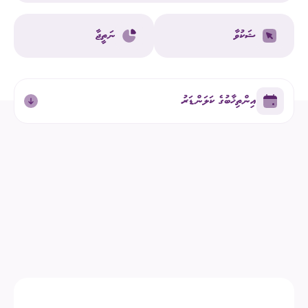
ޝަކުވާ
ނަތީޖާ
އިންތިޚާބުގެ ކަލަންޑަރު