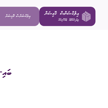
އިލެކްޝަންސް ކޮމިޝަން
ވިޝަން / މ
މަސްޢޫލިއްޔަ
ބައި-
މެންބަރުން
އިސް މުވައްޒ
ކޮމިޓީތައް