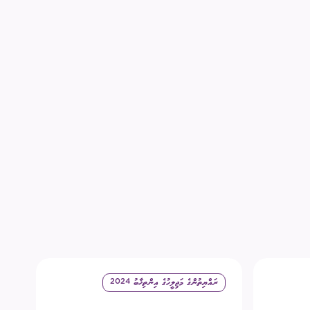
ރައްޔިތުންގެ މަޖިލީހުގެ އިންތިޚާބު 2024