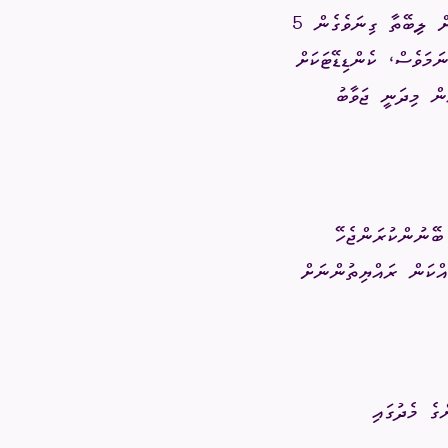
އިންތިޚާބަށް ކުރިމަތިލުމަށް އެދޭ މީހާ އެކަމަށް އެދި ހުށަހަޅާ ލިޔުން އިލެކްޝަންސް ކޮމިޝަނަށް ލިބޭތާ ގިނަވެގެން 5
ގުޅުއްވުމަށް
ުމުގެ ޢާންމު ވޯޓު
ަމަވެސް، ކެންޑިޑޭޓަކަށް
ން މިދަނީ ޖަވާބު
ްޑް ބްރޯޑްކާސްޓިންގ
ECM Talks - Podcast
 ބޭނުންކުރަންޖެހޭ
ެއްކަން ރައްޔިތުންނަށް
ގެ މެދުގައި