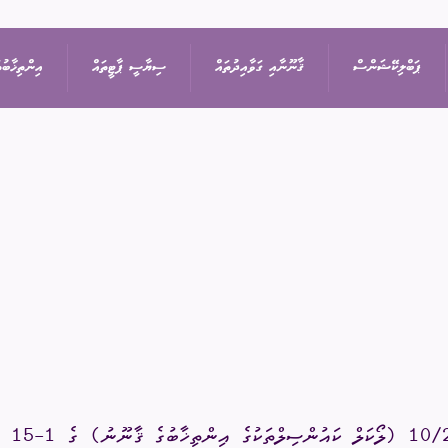
ޕަބްލިކޭޝަންސް
ޤާނޫނާއި ގަވާއިދުތައް
ސިޔާސީ ޕާޓީތައް
އިންތިޚާބުތ
ިޝަން
އިޢުލާން
ޤާނޫނުތައް
ރިޔާސީ އިންތިޚާބު
ޕާޓީތަކުގެ ދަފްތަރު
ތުތައް
ނޫސްބަޔާން
ގަވާއިދުތައް
ރައްޔިތުންގެ މަޖިލީހުގެ 
ސިޔާސީ ޕާޓީގެ މެންބަ
ޖަލްސާ
ސިޔާސަތުތައް
ބައި-އިލެކްޝަން
ސިޔާސީ ޕާޓީއަކުން ވަ
ަފުން
ޕްރޮކިއުމެންޓް
އަހަރީ ރިޕޯޓާއި އޮޑިޓް
ލޯކަލް ކައުންސިލްތަކުގެ
އަންހެނުންގެ ތަރައްޤީއ
ޑައުންލޯޑްސް
10/
(ލޯކަލް ކައުންސިލްތަކުގެ އިންތިޚާބުގެ ޤާނޫނު) ގެ 1-15 ވަނަ މާއްދާގައި
ކޮމިޓީގެ އިންތިޚާބު