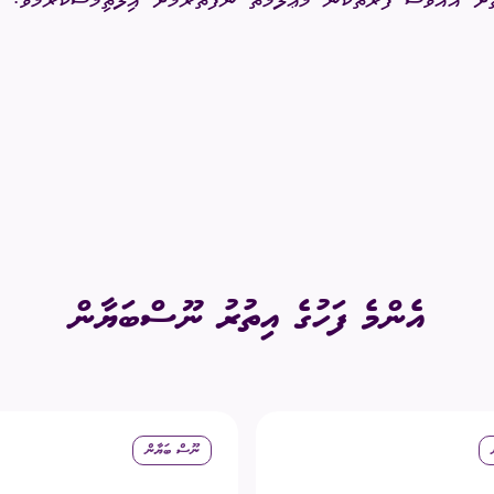
ަށް އެއްވެސް ފަރާތަކުން މަޢުލޫމާތު ނުފެތުރުމަށް
އިލްތިމާސްކުރަމެވެ.
އެންމެ ފަހުގެ އިތުރު ނޫސްބަޔާން
ނޫސް ބަޔާން