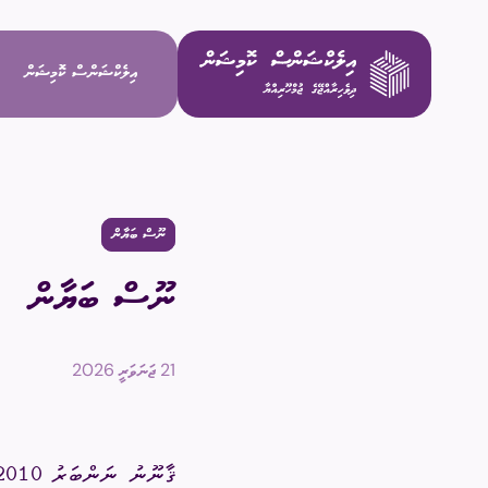
އިލެކްޝަންސް ކޮމިޝަން
ވިޝަން / މ
ނޫސް ބަޔާން
މަސްޢޫލިއްޔަ
ނޫސް ބަޔާން
މެންބަރުން
21 ޖަނަވަރީ 2026
އިސް މުވައްޒ
ކޮމިޓީތައް
ޤާނޫނު ނަންބަރު
2010