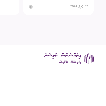
02 މާރިޗު 2024