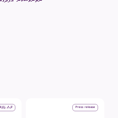
ނުތަނަވަސްކަން އުފެދޭގޮތ
Press release
ނޫސް ބަޔާން