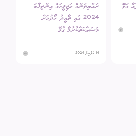
ާ ގުޅޭ
ރައްޔިތުންގެ މަޖިލީހުގެ އިންތިޚާބު
2024 ގައި ތާއީދު ހޯދުމަށް
މަސައްކަތްކުރުމާ ގުޅޭ
14 އެޕްރީލް 2024