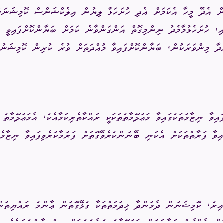
ގަނޑު
ވަޒީފާ
ރައްޔިތުންގެ ޚިޔާލު ހޯދ
ި، ހުށަހެޅުމާމެދު ނިންމިގޮތް އަންގަންވާނެ ކަމަށް ބަޔާންކޮށްފައިވީ ނ
ްދާ މިންވަރަކުން، ބަޔާންކޮށްފައިވާ މުއްދަތަށް ވުރެ ކުރިން ކޮމިޝަނު
ދައި ލިބިގަތުމުގެ ޙައްޤު
މޯލްޑިވްސް މީޑިއާ އެނ
ކޮމިޝަނުގެ އިންތިޚާބު
 ކޮމިޝަނަށް ލިބިފައިވާ ހިޔާލާއި
އެހެނިހެން
ޝަންސް
ައިވާ ނިޒާމުތަކުގައިވާ މަޢުލޫމާތުތަކަކީ ރައްކާތެރިކަމާއެކު، އެމަޢުލޫމާތު
އިލެކްޝަން ރިޕޯޓް
ފައިވާ ފަރާތްތަކަށް އެކަނި ބޭނުންކުރެވޭގޮތަށް ފަރުމާކުރެވިފައިވާ ނިޒާމ
ިރު، ކޮމިޝަނުން ދެމުންދާ ޚިދުމަތްތަކާ ގުޅޭގޮތުން ޢާންމު ރައްޔިތުން