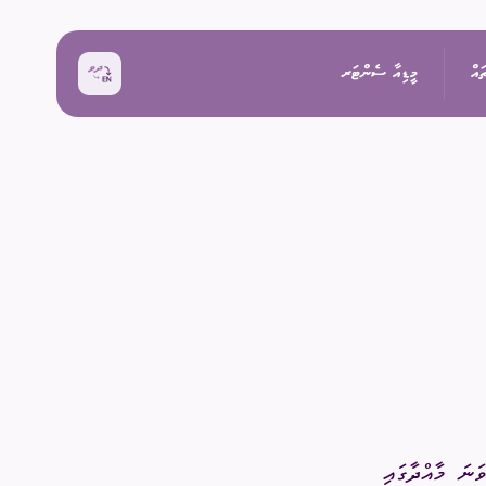
ައް
މީޑިއާ ސެންޓަރ
ޚަބަރު
އިންތިޚާބު
ރެއްތޯ ބެއްލެވުމަށް
ޙަރަކާތްތައް
ކިވުން
ފޮޓޯ
 ރިޕޯޓްތައް
 އިންތިޚާބު
ވީޑިއޯ
ަށް މަސައްކަތް ކުރާ
ތާރީޚުގެ ތެރެއިން