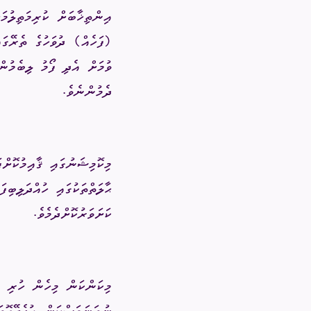
އިދާރީ އޮނި
(ފަހެއް) ދުވަހުގެ ތެރޭގައ
ވުމަށް އެދި ފޯމު ލިބެމުނ
މަޢުލޫމާތު ހޯ
ދެމުންނެވެ.
އިލެކްޝަންސް
ޝަކުވާ
ފޮރިން ރިލޭ
މިކޮމިޝަނުގައި ޤާއިމުކޮށްފ
ޙާލަތްތަކުގައި ހުއްދަލިބި
ކަށަވަރުކޮށްދެމެވެ.
މިކަންކަން މިހެން ހުރި އ