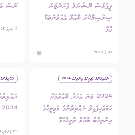
ޕީޕަލްސް ނޭޝަނަލް ފްރަންޓުން
ނޫސް ބަޔ
ސިލްސިލާކޮށް ބާއްވާ އެއްވުންތަކާ
ގުޅޭ
12 މާރިޗު 2025
03 މޭ 2026
ރައްޔިތުންގެ މަޖިލީހުގެ އިންތިޚާބު 2024
ރައްޔިތުންގެ މަ
2024 ވަނަ އަހަރު ބޭއްވުމަށް
ރައްޔިތުން
ހަމަޖެހިފައިވާ ރައްޔިތުންގެ މަޖިލީހުގެ
2024 ބާއްވާ ތާރީޚު ޢާންމުކުރުން
އިންތިޚާބު ބާއްވާ ތާރީޚާގުޅޭ
09 ޖަނަވަރީ 2024