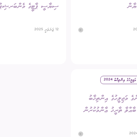
ާން
ސިޔާސީ ޕާޓީގެ މެންބަރޝިޕްއ
12 ޖަނަވަރީ 2025
ޖިލީހުގެ އިންތިޚާބު 2024
ގެ މަޖިލީހުގެ އިންތިޚާބު