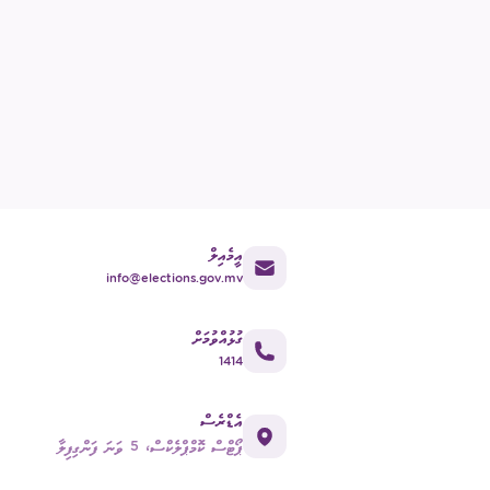
އީމެއިލް
info@elections.gov.mv
ގުޅުއްވުމަށް
1414
އެޑްރެސް
ޕޯޓްސް ކޮމްޕްލެކްސް، 5 ވަނަ ފަންގިފިލާ