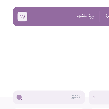
ައް
މީޑިއާ ސެންޓަރ
ޚަބަރު
އިންތިޚާބު
ރެއްތޯ ބެއްލެވުމަށް
ޙަރަކާތްތައް
ކިވުން
ފޮޓޯ
 ރިޕޯޓްތައް
 އިންތިޚާބު
ވީޑިއޯ
ަށް މަސައްކަތް ކުރާ
ތާރީޚުގެ ތެރެއިން