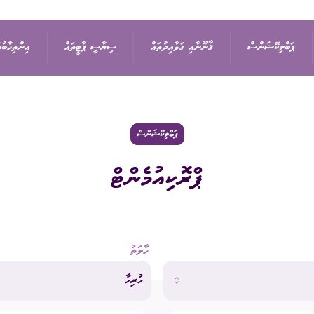
ޕަބްލިކޭޝަންސް
ޤާނޫނާއި ގަވާއިދުތައް
ސިޔާސީ ޕާޓީތައް
އިންތިޚާބުތ
ިޝަން
އިޢުލާން
ޤާނޫނުތައް
ރިޔާސީ އިންތިޚާބު
ޕާޓީތަކުގެ ދަފްތަރު
ޕަބްލިކޭޝަންސް
ޕްރޮކިއުމެންޓް
ތުތައް
ނޫސްބަޔާން
ގަވާއިދުތައް
ރައްޔިތުންގެ މަޖިލީހުގެ 
ސިޔާސީ ޕާޓީގެ މެންބަ
ޖަލްސާ
ސިޔާސަތުތައް
ބައި-އިލެކްޝަން
ސިޔާސީ ޕާޓީއަކުން ވަ
ހާލަތު
ަފުން
ޕްރޮކިއުމެންޓް
އަހަރީ ރިޕޯޓާއި އޮޑިޓް
ލޯކަލް ކައުންސިލްތަކުގެ
ހުރިހާ
އަންހެނުންގެ ތަރައްޤީއ
ޑައުންލޯޑްސް
ކޮމިޓީގެ އިންތިޚާބު