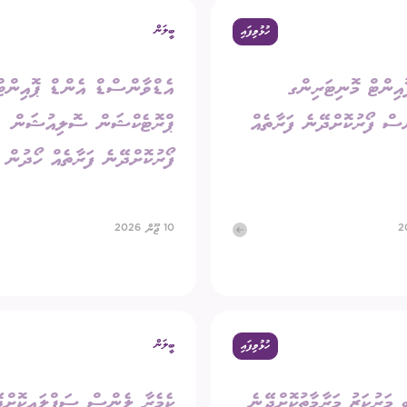
ބީލަން
ހުޅުވިފައި
ގަނޑު
ވަޒީފާ
ރައްޔިތުންގެ ޚިޔާލު ހޯދ
އިންޓް މޮނިޓަރިންގ
އެޑްވާންސްޑް އެންޑް ޕޮއިންޓް
ދައި ލިބިގަތުމުގެ ޙައްޤު
މޯލްޑިވްސް މީޑިއާ އެނ
ކޮމިޝަނުގެ އިންތިޚާބު
ް ފޯރުކޮށްދޭނެ ފަރާތެއް
ޕްރޮޓެކްޝަން ސޮލިއުޝަން
 ކޮމިޝަނަށް ލިބިފައިވާ ހިޔާލާއި
ފޯރުކޮށްދޭނެ ފަރާތެއް ހޯދުން
އެހެނިހެން
ޝަންސް
އިލެކްޝަން ރިޕޯޓް
10 ޖޫން 2026
ބީލަން
ހުޅުވިފައި
ީ މަރުކަޒު މަރާމާތުކޮށްދޭނެ
ކެމެރާ ލެންސް ސަޕްލައިކޮށްދ