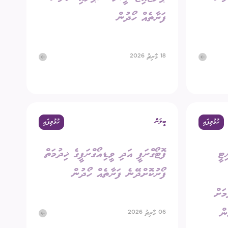
ފަރާތެއް ހޯދުން
18 މާރިޗު 2026
ބީލަން
ހުޅުވިފައި
ހުޅުވިފައި
ޓީ
ފޮޓޯގްރަފީ އަދި ވީޑިއޯގްރަފީގެ ޚިދުމަތް
ފޯރުކޮށްދޭނެ ފަރާތެއް ހޯދުން
މަށް
ން
06 މާރިޗު 2026