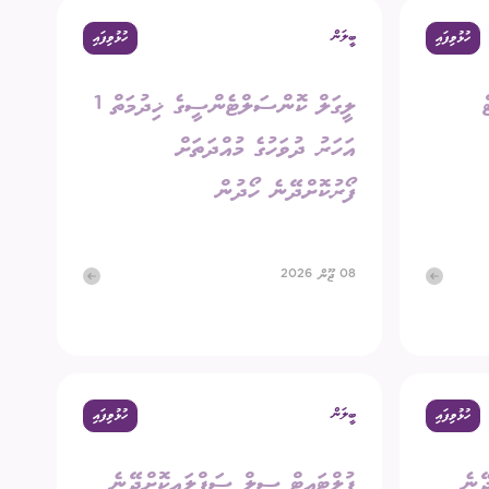
ބީލަން
ހުޅުވިފައި
ހުޅުވިފައި
ގުޅުއްވުމަށް
ުމުގެ ޢާންމު ވޯޓު
ލީގަލް ކޮންސަލްޓެންސީގެ ޚިދުމަތް 1
ްޑް ބްރޯޑްކާސްޓިންގ
ECM Talks - Podcast
އަހަރު ދުވަހުގެ މުއްދަތަށް
ފޯރުކޮށްދޭނެ ހޯދުން
08 ޖޫން 2026
ބީލަން
ހުޅުވިފައި
ހުޅުވިފައި
ޭނެ
ޕުލްޓައިޓް ސީލް ސަޕްލައިކޮށްދޭނެ