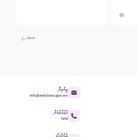
Next
އީމެއިލް
info@elections.gov.mv
ގުޅުއްވުމަށް
1414
އެޑްރެސް