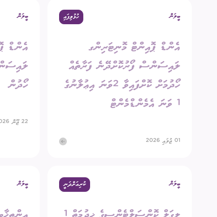
ބީލަން
ބީލަން
ހުޅުވިފައި
އިދާރީ އޮނި
އެންޑް ޕޮއިންޓް މޮނިޓަރިންގ
އެންޑް ޕޮ
މަޢުލޫމާތު ހޯ
ލައިސަންސް ފޯރުކޮށްދޭނެ ފަރާތެއް
ލައިސަންސ
އިލެކްޝަންސް
ހޯދުމަށް ކޮށްފައިވާ 2ވަނަ އިޢުލާނުގެ
ހޯދުން
ޝަކުވާ
1 ވަނަ އެމެންޑްމެންޓް
ފޮރިން ރިލޭ
22 ޖޫން 2026
01 ޖުލައި 2026
ބީލަން
ބީލަން
ކުރިއަށްދަނީ
ލީގަލް ކޮންސަލްޓެންސީގެ ޚިދުމަތް 1
އިންތިޚާބ