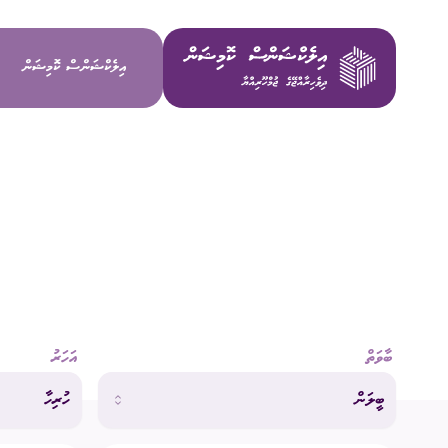
އިލެކްޝަންސް ކޮމިޝަން
ވިޝަން / މ
މަސްޢޫލިއްޔަ
މެންބަރުން
ބާވަތް
އަހަރު
އިސް މުވައްޒ
ބީލަން
ހުރިހާ
ކޮމިޓީތައް