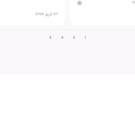
07 މާރިޗު 2026
5
4
2
1