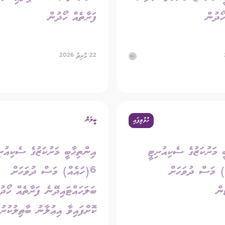
ހޯދުން
ފަރާތެއް ހޯދުން
22 މާރިޗު 2026
ބީލަން
ހުޅުވިފައި
ީ މަރުކަޒުގެ ސެކިއުރިޓީ
އިންތިޚާބީ މަރުކަޒުގެ ސެކިއުރި
ް) މަސް ދުވަހަށް
6(ހައެއް) މަސް ދުވަހަށް
ން
ބަލަހައްޓައިދޭނެ ފަރާތެއް ހޯދު
ކޮށްފައިވާ އިޢުލާނު ބާޠިލުކުރު