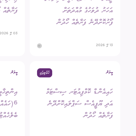
އަހަރު ދުވަހުގެ މުއްދަތަށް
ފަރާތެއް 
ފޯރުކޮށްދޭނެ ފަރާތެއް ހޯދުން
03 މޭ 2026
13 މޭ 2026
ބީލަން
ބީލަން
ހުޅުވިފައި
ހައިއެންޑް ކޮމްޕިއުޓަރ ސިސްޓަމް
އިންތިޚާބ
އަދި ޔޫޕީއެސް ސަޕްލައިކޮށްދޭނެ
6(ހައެއ
ފަރާތެއް ހޯދުން
ބެލެހެއްޓު