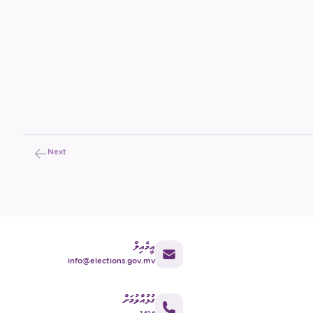
Next
އީމެއިލް
info@elections.gov.mv
ގުޅުއްވުމަށް