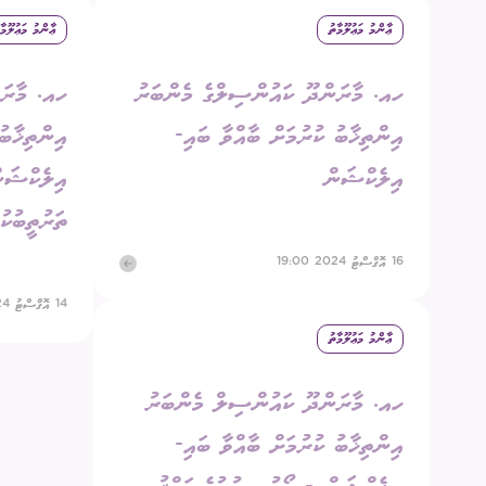
ޢާންމު މަޢުލޫމާތު
ޢާންމު މަޢުލޫމާ
އިދާރީ އޮނި
ހއ. މާރަންދޫ ކައުންސިލްގެ މެންބަރު
ހއ. މާރަނ
މަޢުލޫމާތު ހޯ
އިންތިޚާބު ކުރުމަށް ބާއްވާ ބައި-
އިންތިޚާބު
އިލެކްޝަންސް
އިލެކްޝަން
އިލެކްޝަނ
ޝަކުވާ
ތަރުތީބުކު
ފޮރިން ރިލޭ
16 އޮގްސްޓު 2024 19:00
14 އޮގްސްޓު 2024 19:00
ޢާންމު މަޢުލޫމާތު
ހއ. މާރަންދޫ ކައުންސިލް މެންބަރު
އިންތިޚާބު ކުރުމަށް ބާއްވާ ބައި-