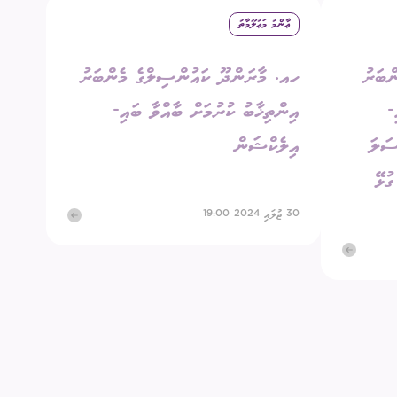
ޢާންމު މަޢުލޫމާތު
ގުޅުއްވުމަށް
ުމުގެ ޢާންމު ވޯޓު
ްބަރު
ހއ. މާރަންދޫ ކައުންސިލްގެ މެންބަރު
ްޑް ބްރޯޑްކާސްޓިންގ
ECM Talks - Podcast
-
އިންތިޚާބު ކުރުމަށް ބާއްވާ ބައި-
ސަލަ
އިލެކްޝަން
ގުޅޭ
30 ޖުލައި 2024 19:00