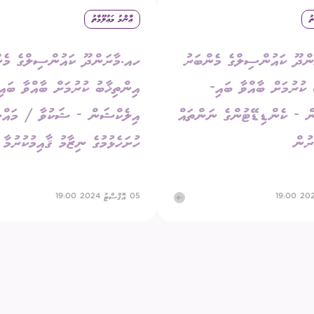
ތު
ޢާންމު މަޢުލޫމާތު
ގަނޑު
ވަޒީފާ
ރައްޔިތުންގެ ޚިޔާލު ހޯދ
ްދޫ ކައުންސިލްގެ މެންބަރު
ހއ.މާރަންދޫ ކައުންސިލްގެ މެނ
ދައި ލިބިގަތުމުގެ ޙައްޤު
މޯލްޑިވްސް މީޑިއާ އެނ
 ކުރުމަށް ބާއްވާ ބައި-
ކޮމިޝަނުގެ އިންތިޚާބު
އިންތިޚާބު ކުރުމަށް ބާއްވާ ބައި
 ކޮމިޝަނަށް ލިބިފައިވާ ހިޔާލާއި
ް - ކެންޑިޑޭޓުންގެ ނަންތައް
އިލެކްޝަން - ޝަކުވާ / މައް
އެހެނިހެން
ރުން
ހުށަހެޅުމުގެ ނިޒާމު ޤާއިމުކުރުމާ 
ޝަންސް
އިލެކްޝަން ރިޕޯޓް
05 އޮގްސްޓު 2024 19:00