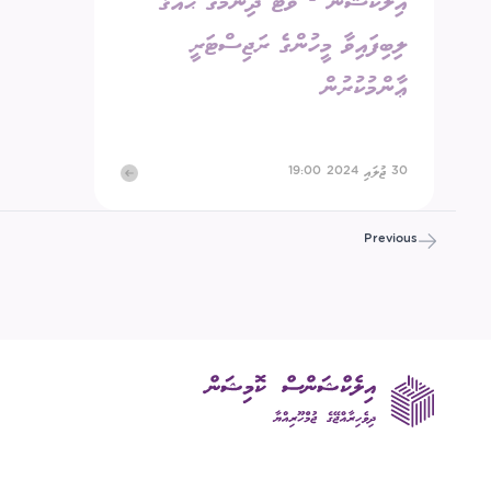
އިލެކްޝަން - ވޯޓު ދިނުމުގެ ޙައްޤު
ލިބިފައިވާ މީހުންގެ ރަޖިސްޓަރީ
ޢާންމުކުރުން
30 ޖުލައި 2024 19:00
Previous