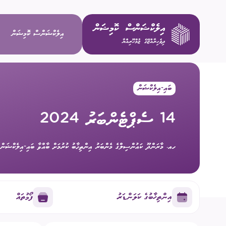
އިލެކްޝަންސް ކޮމިޝަން
ބައި-އިލެކްޝަން
ވިޝަން / މ
14 ސެޕްޓެންބަރު 2024
މަސްޢޫލިއްޔަ
ހއ. މާރަންދޫ ކައުންސިލްގެ މެންބަރު އިންތިޚާބު ކުރުމަށް ބާއްވާ ބައި-އިލެކްޝަން
މެންބަރުން
އިސް މުވައްޒ
އިންތިޚާބުގެ ކަލަންޑަރު
ފޯމުތައް
ކޮމިޓީތައް