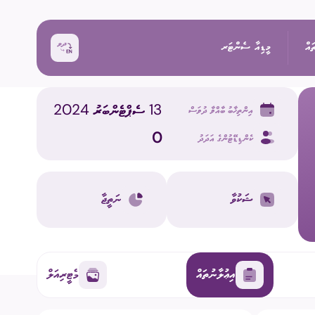
ައް
މީޑިއާ ސެންޓަރ
13 ސެޕްޓެންބަރު 2024
އިންތިޚާބު ބާއްވާ ދުވަސް
ޚަބަރު
0
ކެންޑިޑޭޓުންގެ އަދަދު
އިންތިޚާބު
ރެއްތޯ ބެއްލެވުމަށް
ޙަރަކާތްތައް
ޝަކުވާ
ނަތީޖާ
ކިވުން
ފޮޓޯ
 ރިޕޯޓްތައް
 އިންތިޚާބު
ވީޑިއޯ
އިޢުލާނުތައް
މެޓީރިއަލް
ަށް މަސައްކަތް ކުރާ
ތާރީޚުގެ ތެރެއިން