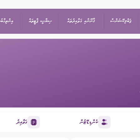
ޕަބްލިކޭޝަންސް
ޤާނޫނާއި ގަވާއިދުތައް
ސިޔާސީ ޕާޓީތައް
އިންތިޚާބުތ
ިޝަން
އިޢުލާން
ޤާނޫނުތައް
ރިޔާސީ އިންތިޚާބު
ޕާޓީތަކުގެ ދަފްތަރު
ތުތައް
ނޫސްބަޔާން
ގަވާއިދުތައް
ރައްޔިތުންގެ މަޖިލީހުގެ 
ސިޔާސީ ޕާޓީގެ މެންބަ
ޖަލްސާ
ސިޔާސަތުތައް
ބައި-އިލެކްޝަން
ސިޔާސީ ޕާޓީއަކުން ވަ
ަފުން
ޕްރޮކިއުމެންޓް
އަހަރީ ރިޕޯޓާއި އޮޑިޓް
ލޯކަލް ކައުންސިލްތަކުގެ
ކެންޑިޑޭޓުން
ގަވާއިދު
އަންހެނުންގެ ތަރައްޤީއ
ޑައުންލޯޑްސް
ކޮމިޓީގެ އިންތިޚާބު