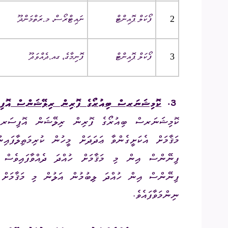
2
ފޯކަލް ޕޮއިންޓް
ނައިޓްރޯސް، މ.ރަތްމަންދޫ
3
ފޯކަލް ޕޮއިންޓް
ފޮނިމާގެ، ގއ.ދެއްވަދޫ
3.
ކޮމިޝަނަރސް ބިއުރޯގެ ފޮރިން ރިލޭޝަންސް އޮފިސަރ
ކޮމިޝަނަރސް ބިއުރޯގެ ފޮރިން ރިލޭޝަން އޮފިސަރ (ޖީ.އެސް3) ގެ މަޤާމަށް
މަޤާމަށް އެކަށީގެންވާ ޢަދަދަށް މީހުން
ފިނޭންސް އިން މި މަޤާމަށް ހުއްދަ ދެއްވާފައިވެސް 
ފިނޭންސް އިން ހުއްދަ ލިބުމުން އަލުން މި މަޤާމަށް 
ނިންމަވާފައެވެ.