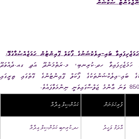
ނޭޖްމަންޓް
ސެކްޝަން
ގުޅޭ
ޭ.
ހު ބޭއްވުމަށް ހަމަޖެހިފައިވާ ހދ.ކުރިނބި، މ.ރަތްމަންދޫ އަދި ގއ.ދެއްވަދޫ
ުގެ ބައި-އިލެކްޝަންތަކުގެ ފޯކަލް ޕޮއިންޓުންގެ ގޮތުގައި ތިރީގައި
ފުރިހަމަނަން
ކައުންސިލް އިދާރާ
އާދަމް ވަޙީދު
ހދ.ކުރިނބި ކައުންސިލް އިދާރާ