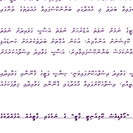
ައިވާ ބަދަލު މި މާއްދާގައި ބަޔާންކޮސްފައިވާ މުއްދަތުގެ ތެރޭގައި
ގެ ނަމަށް ނުވަތަ އެޑްރެހަށް ނުވަތަ އަސާސީ ގަވައިދަށް ނުވަތަ
ކޮމިޝަނަށް އަންގާއިރު، އެކަން އެގޮތަށް ބަދަލުކުރުމަށް ކަނޑައެޅި
ްވާނެކަމަސް ބަޔާންކޮސްފައިވާއިރު، އަސާސީ ގަވާއިދު އިޞްލާޙުކުރުމަށް
ީ ގަވާއިދު އިޞްލާޙުކޮށްފައިވަނީ، ސިޔާސީ ޕަޓީގެ ޤާނޫނާއި ގަވާއިދާއި
ތީއާއި، އިޞްލާޙުކޮށްފައިވާ މާއްދާގައި ޤާނޫނާއި ގަވާއިދާއި ޚިލާފުކަމެއް
"މޯލްޑިވްސް ކޮމިއުނިޓީ ޕާޓީ" ގެ ނަމުގައި ޕާޓީއެއް އުފެއްދުމުގެ