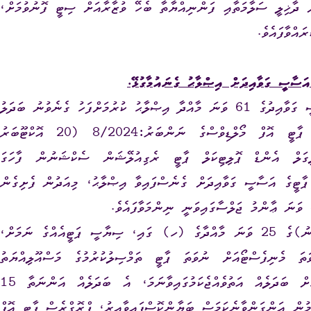
ދާޚިލީ ސަލާމަތާއި ފަންނިއްޔާތާ ބެހޭ ވުޒާރާއަށް ސިޓީ ފޮނުވުމަށް،
އަސާސީ ގަވާއިދަށް އިޞްލާޙު ގެނައުމާގުޅޭ.
ޕްރޮގްރެސް ޕާޓީ އޮފް މޯލްޑިވްސް (ޕީ.ޕީ.އެމް)ގެ އަސާސީ ގަވާއިދުގެ 61 ވަނަ މާއްދާ އިޞްލާޙު ކުރުމަށްފަހު ގެނެވުނު ބަދަލު
 ޕާޓީ އޮފް މޯލްޑިވްސްގެ ނަންބަރު:
8/2024
(20 އޮކްޓޫބަރު
ލީގަލް އެންޑް ޕޮލިޓިކަލް ޕާޓީ ރެގިއުލޭޝަން ސެކްޝަނުން ފާހަގަ
 ޕާޓީގެ އަސާސީ ގަވާއިދަށް ގެނެސްފައިވާ އިޞްލާޙު، މިއަދުން ފެށިގެން
ޤާނޫނު ނަންބަރު 2013/4 (ސިޔާސީ ޕާޓީގެ ޤާނޫނު)ގެ 25 ވަނަ މާއްދާގެ (ހ) ގައި، ސިޔާސީ ޕަޓީއެއްގެ ނަމަށް،
ަ މެނިފެސްޓޯއަށް ނުވަތަ ޕާޓީ ތަމްސިލުކުރުމުގެ މަސްއޫލިއްޔަތު
ޙަވާލުކޮށްފައިވާ ފަރާތަށް، ނުވަތަ އެފަރާތުގެ އެޑްރެހަށް ބަދަލެއް އަތުވެއްޖެކަމުގައިވާނަމަ، އެ ބަދަލެއް އަންނަތާ 15
ން އަންގަންވާނެކަމަސް ބަޔާންކޮސްފައިވާއިރު، ޕްރޮގްރެސް ޕާޓީ އޮފް