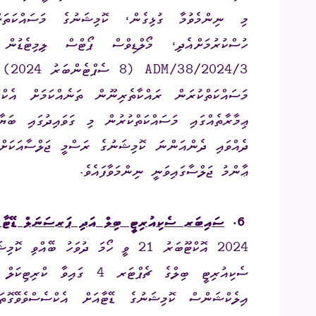
ހުސްކުރުމަށްއެދި
،
މޯލްޑިވްސް ޕޯޓްސް ލިމިޓެޑުން މ
ADM/38/2024/3
(8 
މަސައްކަތްކުރަން ރައްކާތެރިނޫން ތަނެއްކަމަށް އެކްޕ
ޢިމާރާތެއްގައި މަސައްކަތްކުރުން މި ގަވައިދުގައި ބަޔ
ޢާންމު ޖަލްސާގައިވަނީ ނިންމަވާފައެވެ.
6.
ސައިބަރ ސެކިއުރިޓީ ބިލް އަދި ޕަރސަނަލް ޑޭޓާ ޕްރ
2024
އޮކްޓޫބަރު 21 ވީ ހޯމަ ދުވަހު ބޭއ
ސެކިއުރިޓީ ބިލްގެ ޗެޕްޓަރ
އިލެކްޝަންސް ކޮމިޝަނުގެ ޑޭޓާއަށް އެކްސެސްވެވޭގޮތ