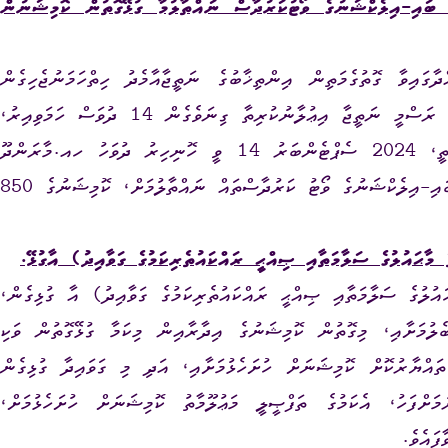
 ދުވަހު ބޭއްވި ބައި-އިލެކްޝަނުގެ ވޯޓުކަރުދާސް ނައްތާލުމާ ގުޅޭގޮތުން ކޮމިޝަނުން
ދާގައިވާ
ގޮތުގެމަތިން
އިންތިޚާބުގެ
ނަތީޖާއާމެދު
ހިތްހަމަނުޖެހިގެން
ރަސްމީ
ނަތީޖާ
އިޢުލާނުކުރިތާ
ގިނަވެގެން
14
ދުވަސް
ހަމަވިއިރު
،
ީ
،
2024
ސެޕްޓެންބަރު 14
ވީ
ހޮނިހިރު
ދުވަހު
ހއ.މާރަންދޫ
އި
-
އިލެކްޝަނުގެ ވޯޓު ކަރުދާސްތައް
ނައްތާލުމަށް
،
ކޮމިޝަނުގެ 850
ާޙައުލުގެ ސަލާމަތާއި ޞިއްޙީ ރައްކައުތެރިކަމުގެ ގަވާއިދު) އާ
ގުޅޭ.
ުލުގެ ސަލާމަތާއި ޞިއްޙީ ރައްކައުތެރިކަމުގެ ގަވާއިދު) އާ ގުޅިގެން،
ުމަށާއި، މިގޮތުން ކޮމިޝަނުގެ އިދާރާއިން މިކަމާ ގުޅޭގޮތުން ވަކި
ައްޔާރުކޮށް ކޮމިޝަނަށް ހުށަހެޅުމަށާއި، އަދި މި ގަވައިދާ ގުޅިގެން
މަށްފަހު، އެކަމުގެ ތަފްޞީލީ މަޢުލޫމާތު ކޮމިޝަނަށް ހުށަހެޅުމަށް،