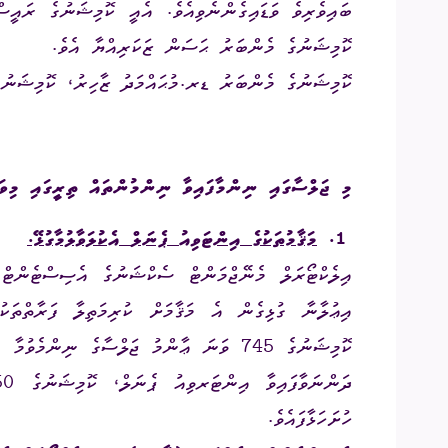
ބައިވެރިވެ
ވަޑައިގެންނެވިއެވެ
.
އެއީ
ކޮމިޝަނުގެ ރައީސް
އިދާރީ އޮނި
ކޮމިޝަނުގެ މެންބަރު ޙަސަން ޒަކަރިއްޔާ އެވެ
.
ކޮމިޝަނުގެ މެންބަރު ޑރ.މުޙައްމަދު ޒާހިރު، ކޮމިޝަނުގެ
މަޢުލޫމާތު ހޯ
އިލެކްޝަންސް
ޝަކުވާ
މި
ޖަލްސާގައި
ނިންމާފައިވާ
ނިންމުންތައް
ތިރީގައި
މިވަ
ފޮރިން ރިލޭ
1.
މަޤާމުތަކުގެ
އިންޓަވިއު
ޕެނަލް
އެކުލަވާލުމާގުޅޭ.
އިލެކްޓޯރަލް މެނޭޖްމަންޓް ސެކްޝަނުގެ އެސިސްޓެންޓް 
އިޢުލާނާ
ގުޅިގެން
އެ
މަޤާމަށް
ކުރިމަތިލާ
ފަރާތްތަކު
ކޮމިޝަނުގެ
745
ވަނަ
ޢާންމު
ޖަލްސާގެ
ނިންމެވުމާ
އ
ދަންނަވާފައިވާ
އިންޓަރވިއު
ޕެނަލް،
ކޮމިޝަނުގެ
850
ހުށަހަޅާފައެވެ
.