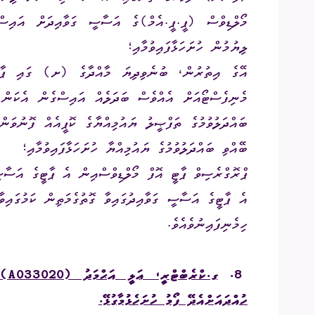
މޯލްޑިވްސް (ޕީ.ޕީ.އެމް)ގެ އަސާސީ ގަވާއިދަށް އައިސްފ
ލިޔުމުން ހުށަހަޅާފައިވުމާއި؛
އޭގެ އިތުރުން، ބުނެވިދިޔަ މާއްދާގެ (ށ) ގައި ޕާޓީ
މެނިފެސްޓޯއަށް އެއްވެސް ބަދަލެއް އައިސްގެން އެކަން 
ބައްދަލުވުމުގެ ތަފްޞީލު ޔައުމިއްޔާގެ ކޮޕީއެއް ފޮނުވަނ
ބޭއްވި ބައްދަލުވުމުގެ ޔައުމިއްޔާ ހުށަހަޅާފައިވުމާއި؛
ޕްރޮގްރެސިވް ޕާޓީ އޮފް މޯލްޑިވްސްއިން އެ ޕާޓީގެ އަސާސ
އެ ޕާޓީގެ އަސާސީ ގަވާއިދުގައިވާ ގޮތުގެމަތިން ކަމުގައިވާ
ހިމެނިފައިނުވެއެވެ.
8.
ގ.ކްރެބްޓްރީ، ޢަލީ އަޙްމަދު
(A033020)
ހުއްދައަށްއެދޭ ފޯމު ހުށަހެޅުމާގުޅޭ.