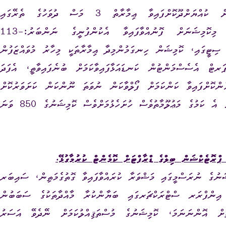
މި ނިންމެވުމާ ގުޅިގެން، ކޮމިޝަނުގެ މަސައްކަތަށް ކުއްޔަށްދޫކޮށްފައިވާ ޢިމާރާތް 3 މަސް ދުވަހުގެ ތެރޭގައި
ިކޮމިޝަނަށް ފޮނުއްވާފައިވާ އެކުންފުނީގެ ނަންބަރު:
113-
ސެޕްޓެންބަރު 2024) ސިޓީގައި، ކޮމިޝަން ހިނގަމުންމިދާ ޢިމާރާތަކީ މިހާރު މުވައްޒަފުން
ަރޓް އެސެސްމަންޓުން ކަނޑައަޅާފައިވާކަމަށް ބުނެފައިވާތީ، އެފަދަ
ާންކޮށްފައިވާ ކަންކަމަށް ފޯލްވާކަން ނުވަތަ ނޫންކަން ކަށަވަރުކޮށް
ދެއްވައި ދެންއަންނަ ކޮމިޝަނުގެ ރަސްމީ ޖަލްސާއަކަށް އެ ކަމުގެ މަޢުލޫމާތުވެސް ހުށަހެޅުމަށްވެސް ކޮމިޝަނުގެ 850 ވަނަ
ޮޓެކްޝަން ބިލްގެ ޑްރާފްޓަށް ކޮމެންޓް ކުރުމާގުޅޭ.
ްވި ކޮމިޝަނުގެ ނުރަސްމީގައި މަޝްވަރާ ކުރައްވާފައިވާ ގޮތުގެމަތިން، ސައިބަރ
 4 ގައިވާ ކްރިޓިކަލް އިންފްރަރ ސްޓްރަކްޗަރގައި ބަޔާންކުރާ މާއްދާތަކުގެ ސަބަބުން
ަށް އޮންނަނަމަ، ކޮމިޝަނުގެ މުސްތަޤިއްލުކަމަށް ނޭދެވޭ އަސަރު