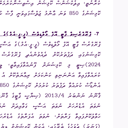
ކުރާނެތީ، އިލެކްޝަންސް ކޮމިޝަން އިސްތިސްނާކުރުމަށް 
ކޮމިޝަނުގެ 850 ވަނަ ޢާންމު ޖަލްސާގައިވަނީ ފާސް ކުރައްވާފައެވެ.
7.
ޕްރޮގްރެސިވް ޕާޓީ އޮފް މޯލްޑިވްސް (ޕީ.ޕީ.އެމް)ގެ 
ކޮމިޝަނުގައި ދަފްތަރުކޮށް ދެއްވުންއެދި ޕްރޮގްރެސް
2024)ސިޓީ މި ކޮމިޝަނަށް ފޮނުއްވާފައިވާތީ، 
ކުރައްވާފައިވާ އަންނަނިވި ކަންކަމަށް ރިޢާޔަތްކޮށް އެ
އެންޑޯސް ކުރައްވާ ދަފްތަރު ކުރުމަށް ކޮމިޝަނުގެ 850 ވަނަ ޢާންމު ޖަލްސާގައިވަނީ ނިންމަވާފައެވެ.
ނުވަތަ އެޑްރެހަށް ނުވަތަ އަސާސީ ގަވާއިދަށް ނުވަތ
(ފަނަރަ) ދުވަހުގެ ތެރޭގައި، އެކަން ކޮމިޝަނަށް ލިޔުމު