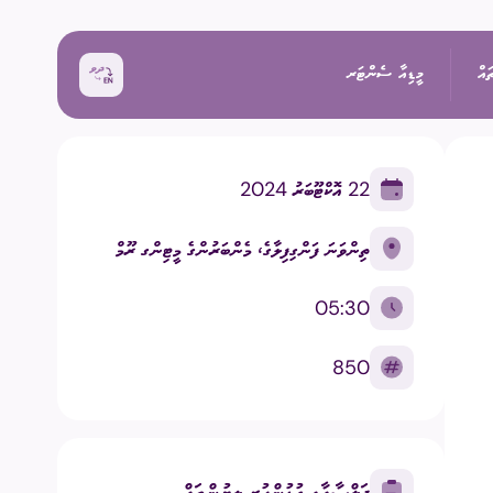
ައް
މީޑިއާ ސެންޓަރ
22 އޮކްޓޫބަރު 2024
ޚަބަރު
ތިންވަނަ ފަންގިފިލާގެ، މެންބަރުންގެ މީޓިންގ ރޫމް
އިންތިޚާބު
ރެއްތޯ ބެއްލެވުމަށް
ޙަރަކާތްތައް
05:30
ކިވުން
ފޮޓޯ
850
 ރިޕޯޓްތައް
 އިންތިޚާބު
ވީޑިއޯ
ަށް މަސައްކަތް ކުރާ
ތާރީޚުގެ ތެރެއިން
ޖަލްސާއާއި ގުޅުންހުރި ލިޔުންތައް