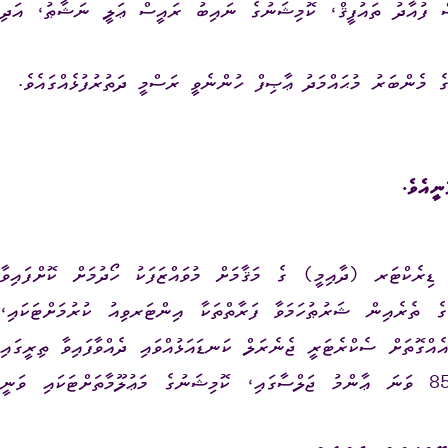
 ފުއާދު ތައުފީޤް، ކޮމިޝަނުގެ
ނައިބު
ރައީސް
ޢަލީ ނަޝާޠު
،
އަދި
ގަނޑު
ވަޒީފާ
ރައްޔިތުންގެ ޚިޔާލު ހޯދ
 މެންބަރު މުޙައްމަދު ޢާޞިފް ހުންނެވީ ރަސްމީ ދަތުރުފުޅެއްގައެވެ.
ދައި ލިބިގަތުމުގެ ޙައްޤު
މޯލްޑިވްސް މީޑިއާ އެނ
ކޮމިޝަނުގެ އިންތިޚާބު
 ކޮމިޝަނަށް ލިބިފައިވާ ހިޔާލާއި
އެހެނިހެން
ނީއެވެ
.
ޝަންސް
އިލެކްޝަން ރިޕޯޓް
ޑިރެކްޓަރ (ދާއިމީ) ގެ މަޤާމަށް މުވައްޒަފަކު
ހޯދުމަށް
ކޮށްފައިވާ
ގެ
ތެރެއިން
ޝަރުޠުހަމަވާ
ފަރާތްތަކާ
އިންޓަރވިއު
ކުރުމަށްޓަކައި
،
ެއްގޮތަށް
ސެކްރެޓަރީ
ޖެނެރަލް
ކަނޑައަޅުއްވައި
ދެއްވާފައިވާ
ތިރީގައި
ވަނަ
ޢާންމު
ޖަލްސާގައި، ކޮމިޝަނުގެ
މަޢުލޫމާތަށްޓަކައި
ވަނީ