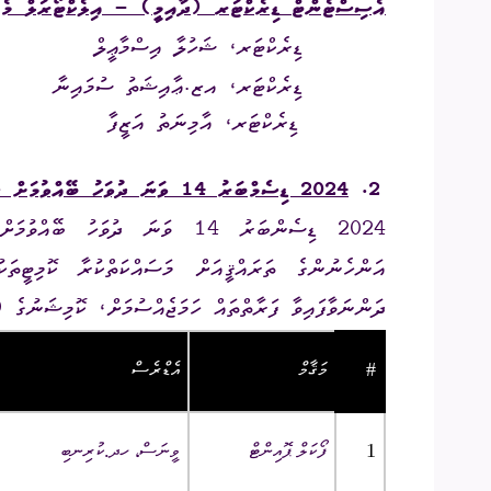
އެސިސްޓެންޓް
ޑިރެކްޓަރ
(
ދާއިމީ
) –
އިލެކްޓޯރަލް
މެ
ޑިރެކްޓަރ
،
ޝަހުލާ
އިސްމާޢީލް
ޑިރެކްޓަރ
،
އޒ.
ޢާއިޝަތު
ސުމައިނާ
ޑިރެކްޓަރ
،
އާމިނަތު
އަޒީފާ
2.
2024 ޑިސެމްބަރު 14 ވަނަ ދުވަހު ބޭއްވުމަށް ހަމަޖެހިފައިވާ ބައި-އިލެކްޝަނުގެ ފޯކަލް ޕޮއިންޓުން ހަމަޖެއްސުމާ
2024 ޑިސެންބަރު 14 ވަނަ ދުވަ
އަންހެނުންގެ ތަރައްޤީއަށް މަސައްކަތްކުރާ ކޮމިޓީތަކ
ދަންނަވާފައިވާ ފަރާތްތައް ހަމަޖެއްސުމަށް، ކޮމިޝަނުގެ 850 ވަނަ ޢާންމު ޖަލްސާގައިވަނީ ނިންމަވާފައެވެ.
#
މަޤާމް
އެޑްރެސް
1
ފޯކަލް ޕޮއިންޓް
ވީނަސް، ހދ.ކުރިނބި