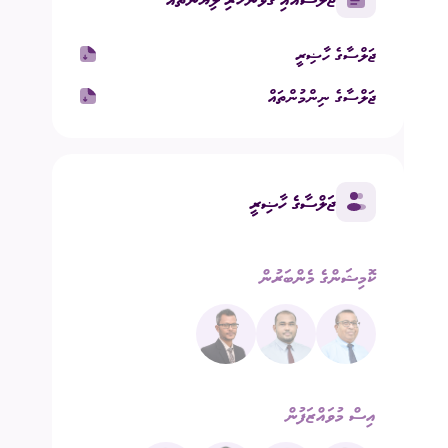
ގުޅުއްވުމަށް
ުމުގެ ޢާންމު ވޯޓު
ޖަލްސާގެ ހާޟިރީ
ޖަލްސާގެ ނިންމުންތައް
ްޑް ބްރޯޑްކާސްޓިންގ
ECM Talks - Podcast
ޖަލްސާގެ ހާޟިރީ
ކޮމިޝަންގެ މެންބަރުން
އިސް މުވައްޒަފުން