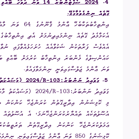
4.
2024 ސެޕްޓެންބަރު 14 ވަނަ
ގޮތެއް ނިންމެވުމާ
ގުޅޭ.
އިންތިޚާބުތަކާބެހޭ
ޢާންމު
ޤާނޫނުގެ
64
ވަނަ
މާއް
އެކަމާމެދު
ގޮތެއް
ނިންމައިދިނުމަށް
އެދި
އިންތިޚާބުގެ
އެއްވެސް
ފަރާތަކުން
ޝަކުވާއެއް
ހުށަހަޅުއްވާފައި
ނުވާތ
ކައުންސިލްގެ މެންބަރު އިންތިޚާބު ކުރުމަށް ބޭއްވި
ބަ
ވަނަ ޢާންމު ޖަލްސާގައިވަނީ ނިންމަވާފައެވެ.
5.
ގަވައިދު ނަންބަރު:
2024/R-103
(މަސައްކަތު މ
ގަވައިދު ނަންބަރު:
2024/R-103
(މަސައްކަތު މާޙައ
މި ކޮމިޝަނުން އިދާރީގޮތުން ކުރަންޖެހޭ ކަންކަން ބެލ
އުޞޫލުތަކެއް ތައްޔާރުކުރަންޖެހޭނަމަ، އެ އުޞޫލުތައް ތ
ޢަމަލުކުރަންޖެހޭ ކަންކަން އިދާރީގޮތުން ތަރުތީބުކުރު
ކޮމިޝަނުގެ 850 ވަނަ ޢާންމު ޖަލްސާގައިވަނީ ނިންމަވާފައެވެ.