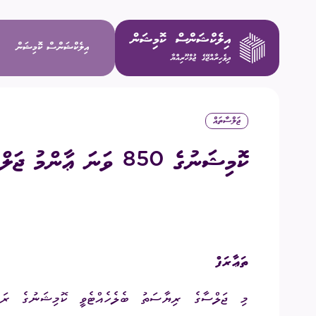
އިލެކްޝަންސް ކޮމިޝަން
ޖަލްސާތައް
ވިޝަން / މ
ކޮމިޝަނުގެ 850 ވަނަ ޢާންމު ޖަލްސާ
މަސްޢޫލިއްޔަ
މެންބަރުން
ތަޢާރަފް
އިސް މުވައްޒ
މި
ޖަލްސާގެ
ރިޔާސަތު
ބެލެހެއްޓެވީ
ކޮމިޝަނުގެ
ރަ
ކޮމިޓީތައް