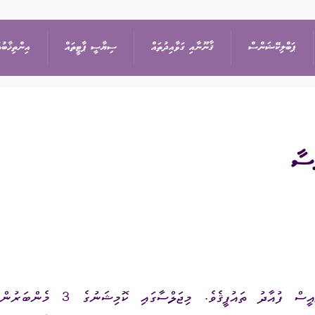
ޕަބްލިކޭޝަންސް
ޤާނޫނާއި ގަވާއިދުތައް
ސިޔާސީ ޕާޓީތައް
އިންތިޚާބުތ
ިޝަން
އިޢުލާން
ޤާނޫނުތައް
ރިޔާސީ އިންތިޚާބު
ޕާޓީތަކުގެ ދަފްތަރު
ތުތައް
ނޫސްބަޔާން
ގަވާއިދުތައް
ރައްޔިތުންގެ މަޖިލީހުގެ 
ސިޔާސީ ޕާޓީގެ މެންބަ
ޖަލްސާ
ސިޔާސަތުތައް
ބައި-އިލެކްޝަން
ސިޔާސީ ޕާޓީއަކުން ވަ
ަފުން
ޕްރޮކިއުމެންޓް
އަހަރީ ރިޕޯޓާއި އޮޑިޓް
ލޯކަލް ކައުންސިލްތަކުގެ
އީސް ފުއާދު ތައުފީޤެވެ
.
މިޖަލްސާގައި
ކޮމިޝަނުގެ
3
މެންބަރުން
އަންހެނުންގެ ތަރައްޤީއ
ޑައުންލޯޑްސް
ކޮމިޓީގެ އިންތިޚާބު