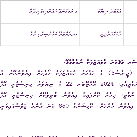
އަޙްމަދު ސިޔާމް
މ.ރަތްމަންދޫ ކައުންސިލް އިދާރާ
މުޙައްމަދުދީދީ
ގއ.ދެއްވަދޫ ކައުންސިލް އިދާރާ
 މަޤަމަށް މުވައްޒަފަކު ނެގުމާގުޅޭ.
 މުވައްޒަފަކު
ހޯދުމަށް
އިޢުލާނުކޮށް
އެ
ކުރިމަތިލާފައިނުވާތީއާއި، 2024 އޮކްޓޫބަރ 22 ގެ ނިޔަލަށް މިނިސްޓްރީ އޮފް
ނުވާތީ، މިހާރު ކޮށްފައިވާ އިޢުލާން ބާޠިލުކޮށް މިނިސްޓްރީ އޮފް
އިޢުލާން ކުރުމަށް،
ކޮމިޝަނުގެ 850 ވަނަ ޢާންމު ޖަލްސާގައިވަނީ