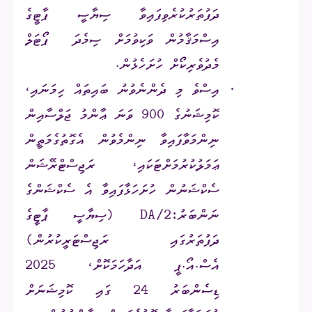
ދަފުތަރުކުރެވިފައިވާ
ސިޔާސީ ޕާޓީގެ
އިސްމަޤާމުން
ވަކިވުމަށް ސިމެދަ
ޕޯޓަލް
މެދުވެރިކޯށް
ހުށަހެޅުން
.
·
އިސްވެ މި ދެންނެވުނު ބައިތައް ހިމަނައި،
ކޮމިޝަނުގެ 900 ވަނަ ޢާންމު ޖަލްސާއިން
ނިންމަވާފައިވާ ނިންމެވުން އެގޮތުގެމަތީން
ޢަމަލުކުރުމަށްޓަކައި، ރަޖިސްޓްރޭޝަން
ސެކްޝަނުން ހުށަހަޅާފައިވާ އެ ސެކްޝަންގެ
ނަންބަރު:
DA/2
(ސިޔާސީ ޕާޓީގެ
ދަފުތަރުގައި ރަޖިސްޓަރީކުރުން)
އެސް.އޯ.ޕީ އަދާހަމަކޮށް، 2025
ޑިސެންބަރު 24 ގައި ކޮމިޝަނަށް