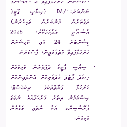
ސެކްޝަނުން ހުށަހަޅާފައިވާ އެ ސެކްޝަންގެ
ނަންބަރު:
DA/1
(ސިޔާސީ ޕާޓީގެ
ދަފުތަރުން މެންބަރުން ވަކިކުރުން)
އެސް.އޯ.ޕީ އަދާހަމަކޮށް، 2025
ޑިސެންބަރު 24 ގައި ކޮމިޝަނަށް
ހުށަހަޅާފައިވާ ގޮތުގެމަތީން، ފާސްކުރުން.
·
ސިޔާސީ ޕާޓީގެ ދަފުތަރުން ވަކިވުމަށް
ސިމެދަ ޕޯޓަލް މެދުވެރިކޮށް އޮންލައިންކޮށް
ހުށަހަޅާ ފަރާތްތަކުގެ ރިކުއެސްޓް،
ސިސްޓަމުން
އިތުރު މަރުހަލާއެއް ނުވަތަ
ޕްރޮސެސިންގ އަކާ ނުލައި ވަގުތުން
ވަކިވުން
.