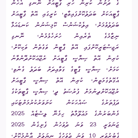
ގެ ދަށުން ކުރިން ހުރި ޕާޓީއަށް ނޭނގި އެހެން
ޕާޓީއަކަށް ބަދަލުކޮށްފައިވާތީ، ކުރީގައި އޮތް ޕާޓީއަށް
ބަދަލުވުމަށް، އިލެކްޝަންސް ކޮމިޝަނުން ކަނޑައަޅާ
ނިޒާމުގެ ތެރެއިން ހުށަހެޅުމުން، ނޭނގި
ރަޖިސްޓަރީކޮށްފައި އޮތް ޕާޓީން ވަގުތުން ވަކިކޮށް،
ކުރިން އޮތް ސިޔާސީ ޕާޓީއަށް
ރުޖޫޢަކޮށްދޭންވާނެ
ކަމަށް، ސިޔާސީ ޕާޓީގެ ގަވާއިދަށް ބަދަލު ގެނެވި،
އެގޮތުގެމަތީން، ކުރިން އޮތް ސިޔާސީ ޕާޓީއަށް
ރުޖޫޢަކޮށްދިނުމަށް ފުރުޞަތު ދީ، ސިޔާސީ ޕާޓީތަކުގެ
ދަފްތަރުގެ ޞައްޙަކަން ކަށަވަރުކުރުމަށްޓަކައި
މެންބަރުންގެ މަޢުލޫމާތު ހިމެނޭ ލިސްޓެއް 2025
ޖަނަވަރީ 23 ވަނަ ދުވަހުން ފެށިގެން 2025
ފެބުރުވަރީ 10 ވަނަ ދުވަހުގެ ނިޔަލަށް ޢާންމުކޮށް،