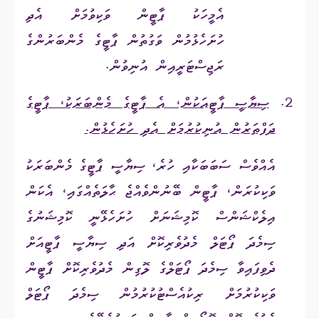
އެމީހަކު ޕާޓީން ވަކިވުމަށް އެދި
ހުށަހެޅުމުން ވަގުތުން ޕާޓީގެ މެންބަރުންގެ
ރަޖިސްޓަރީއިން އުނިވުން.
2.
ސިޔާސީ ޕާޓީއަކުން، އެ ޕާޓީގެ މެންބަރަކު، ޕާޓީގެ
ދަފްތަރުން އުނިކުރުމަށް އެދި ހުށަހެޅުން.
އެއްވެސް ސަބަބަކާއި ހުރެ،
ސިޔާސީ ޕާޓީގެ
މެންބަރަކު
ވަކިކުރަން، ޕާޓީން ބޭނުންވެއްޖެ ޙާލަތެއްގައި، އެކަން
އިލެކްޝަންސް ކޮމިޝަނަށް ހުށަހެޅޭނީ ކޮމިޝަނުގެ
ސިމެދަ ޕޯޓަލް މެދުވެރިކޮށް
އަދި
ސިޔާސީ ޕާޓީއަށް
ދެވިފައިވާ ސިމެދަ ޕޯޓަލްގެ ލޮގިން މެދުވެރިކޮށް ޕާޓީން
ވަކިކުރުމަށް ރިކުއެސްޓުކުރުމުން ސިމެދަ ޕޯޓަލް