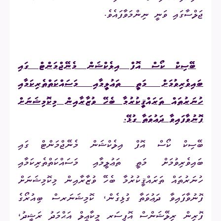
ޖަލްސާގައި ވަނީ ނިންމަވާފައެވެ.
5.
ބޭސިކް ކޯސް އޮފް އިލެކްޝަން މެނޭޖްމަންޓް ގައި
ބައިވެރިވުމަށް މަތީ ތަޢުލީމާއި މަސައްކަތްތެރިކަމާއި
ހުނަރުތައް ތަރައްޤީކުރުމާ ބެހޭ ވުޒާރާއިން މިކޮމިޝަނަށް
ފޮނުވާފައިވާ ދަޢުވަތާ ގުޅޭ.
ބޭސިކް ކޯސް އޮފް އިލެކްޝަން މެނޭޖްމަންޓް ގައި
ބައިވެރިވުމަށް މަތީ ތަޢުލީމާއި މަސައްކަތްތެރިކަމާއި
ހުނަރުތައް ތަރައްޤީކުރުމާ ބެހޭ ވުޒާރާއިން މިކޮމިޝަނަށް
ފޮނުވާފައިވާ ދަޢުވަތާ ގުޅިގެން، ކޮމިޝަނަރސް ބިއުރޯގެ
ފޮރިން ރިލޭޝަންސް އޮފިސަރ މީކާޢީލް އަޙްމަދު ރަޝީދު،