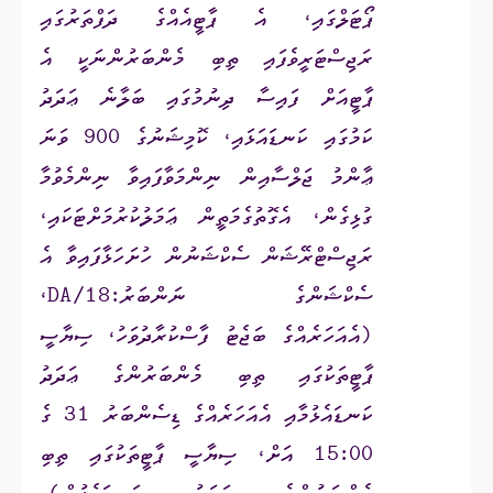
ޕޯޓަލްގައި، އެ ޕާޓީއެއްގެ ދަފްތަރުގައި
ރަޖިސްޓަރީވެފައި ތިބި މެންބަރުންނަކީ އެ
ޕާޓީއަށް ފައިސާ ދިނުމުގައި ބަލާނެ ޢަދަދު
ކަމުގައި ކަނޑައަޅައި، ކޮމިޝަނުގެ 900 ވަނަ
ޢާންމު ޖަލްސާއިން ނިންމަވާފައިވާ ނިންމެވުމާ
ގުޅިގެން، އެގޮތުގެމަތީން ޢަމަލުކުރުމަށްޓަކައި،
ރަޖިސްޓްރޭޝަން ސެކްޝަނުން ހުށަހަޅާފައިވާ އެ
ސެކްޝަންގެ ނަންބަރު:
DA/18
،
(އެއަހަރެއްގެ ބަޖެޓު ފާސްކުރާދުވަހު، ސިޔާސީ
ޕާޓީތަކުގައި ތިބި މެންބަރުންގެ ޢަދަދު
ކަނޑައެޅުމާއި އެއަހަރެއްގެ ޑިސެންބަރު 31 ގެ
15:00 އަށް، ސިޔާސީ ޕާޓީތަކުގައި ތިބި