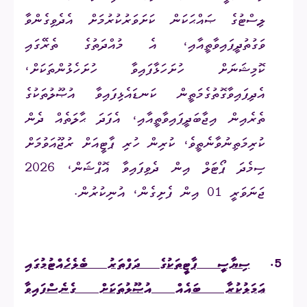
ލިސްޓުގެ ޞައްޙަކަން ކަށަވަރުކުރުމަށް އެދެވިގެންވާ
ވަގުތުދީފައިވާތީއާއި، އެ މުއްދަތުގެ ތެރޭގައި
ކޮމިޝަނަށް ހުށަހަޅާފައިވާ ހުށަހެޅުންތަކަށް،
އެދިފައިވާގޮތުގެމަތީން ކަނޑައެޅިފައިވާ އުޞޫލުތަކުގެ
ތެރެއިން އިޖާބަދީފައިވާތީއާއި، އެފަދަ ޙާލަތެއް ދެން
ކުރިމަތިނުވާނެތީވެ، ކުރިން ހުރި ޕާޓީއަށް ރުޖޫއަވުމަށް
ސިމެދަ ޕޯޓަލް އިން ދެވިފައިވާ އޮޕްޝަން، 2026
ޖަނަވަރީ 01 އިން ފެށިގެން، އުނިކުރުން.
5.
ސިޔާސީ ޕާޓީތަކުގެ ދަފްތަރު ބެލެހެއްޓުމުގައި
ޢަމަލުކުރާ ބައެއް އުޞޫލުތަކަށް ގެނެސްފައިވާ