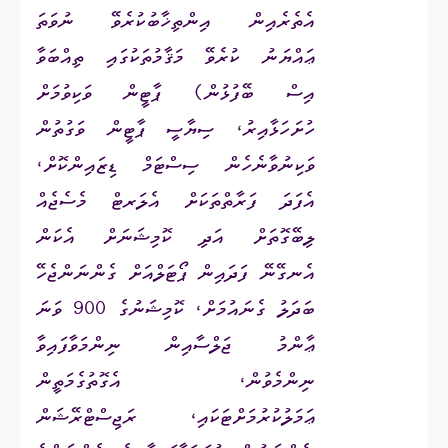
އެތެރެއިން އިންތިޚާބުކުރެވޭ ނުވަތަ
ޢައްޔަނު ކުރެވޭ މަޤާމުތަކުގައި ތިއްބަވާ
އިސް ބޭފުޅުން) ޕާޓީން ވަކިވުމަށް
ހުށަހަޅާއިރު، ސިޔާސީ ޕާޓީން ވަގުތުން
ވަކިނުވާނެހެން ސިސްޓަމް ޑިޒައިންކޮށް،
އެފަދަ ފަރާތްތަކަށް އެލަރޓް މެސެޖެއް
ލިބޭގޮތަށް އަދި ކޮމިޝަނަށް އެކަން
އެނގޭނޭ ފަދައިން ޕޯޓަލްއަށް ގެންނަންޖެހޭ
ބަދަލު ގެނައުމަށް، ކޮމިޝަނުގެ 900 ވަނަ
ޢާންމު ޖަލްސާއިން ނިންމަވާފައިވާ
ނިންމެވުން، އެގޮތުގެމަތީން
ޢަމަލުކުރުމަށްޓަކައި، ރަޖިސްޓްރޭޝަން