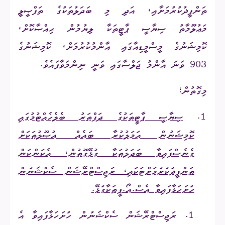
ތަންފީޛުކުރުމަށާއި، އަދި މި ބަދަލުތަކުގެ ތަފްޞީލީ
މަޢުލޫމާތު ސިޔާސީ ޕާޓީތަކާ ލިޔުމުން ޙިއްޞާކޮށް،
ކޮމިޝަނުގެ މީސްމީޑިއާގައި ޢާންމުކުރުމަށް، ކޮމިޝަނުގެ
903 ވަނަ ޢާންމު ޖަލްސާގައި ވަނީ ނިންމަވާފައެވެ.
މިގޮތުން؛
1.
ސިޔާސީ ޕާޓީތަކުގެ ދަފްތަރު ބެލެހެއްޓުމުގައި
ކޮމިޝަނުން ޢަމަލުކުރާ ބައެއް އުޞޫލުތަކަށް
ގެނެސްފައިވާ ބަދަލުތަކާ ގުޅޭގޮތުން، އެކަންކަން
ތަންފީޛުކުރުމަށްޓަކައި، ރަޖިސްޓްރޭޝަން ސެކްޝަނުން
ހުށަހަޅާފައިވާ އެސް.އޯ.ޕީތަކާގުޅޭ.
1.
ރަޖިސްޓްރޭޝަން ސެކްޝަނުން ހުށަހަޅާފައިވާ އެ