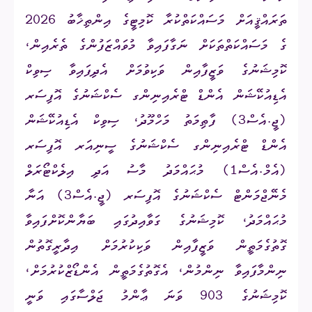
ތަރައްޤީއަށް މަސައްކަތްކުރާ ކޮމިޓީގެ އިންތިޚާބު 2026
ގެ މަސައްކަތްތަކަށް ނަގާފައިވާ މުވައްޒަފުންގެ ތެރެއިން،
ކޮމިޝަނުގެ ވަޒީފާއިން ވަކިވުމަށް އެދިފައިވާ ސިވިކް
އެޑިއުކޭޝަން އެންޑް ޓްރެއިނިންގ ސެކްޝަނުގެ އޮފިސަރ
(ޖީ.އެސް3) ފާޠިމަތު މަހްމޫދު، ސިވިކް އެޑިއުކޭޝަން
އެންޑް ޓްރެއިނިންގ ސެކްޝަނުގެ ސީނިއަރ އޮފިސަރ
(އެމް.އެސް1) މުޙައްމަދު މާސު އަދި އިލެކްޓޯރަލް
މެނޭޖްމަންޓް ސެކްޝަނުގެ އޮފިސަރ (ޖީ.އެސް3) އަނާ
މުޙައްމަދު، ކޮމިޝަނުގެ ގަވާއިދުގައި ބަޔާންކޮށްފައިވާ
ގޮތުގެމަތީން ވަޒީފާއިން ވަކިކުރުމަށް އިދާރީގޮތުން
ނިންމާފައިވާ ނިންމުން، އެގޮތުގެމަތީން އެންޑޯޒްކުރުމަށް،
ކޮމިޝަނުގެ 903 ވަނަ ޢާންމު ޖަލްސާގައި ވަނީ