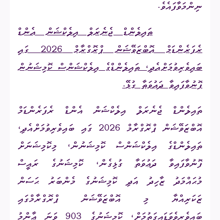
ނިންމަވާފައެވެ.
4.
ތައިލެންޑް ޖެނެރަލް އިލެކްޝަން އެންޑް
ރެފަރެންޑަމް އޮބްޒަވޭޝަން ޕްރޮގްރާމް 2026 ގައި
ބައިވެރިވުމަށްއެދި، ތައިލެންޑްގެ އިލެކްޝަންސް ކޮމިޝަނުން
ފޮނުވާފައިވާ ދަޢުވަތާ ގުޅޭ
.
ތައިލެންޑް ޖެނެރަލް އިލެކްޝަން އެންޑް ރެފަރެންޑަމް
އޮބްޒަވޭޝަން ޕްރޮގްރާމް 2026 ގައި ބައިވެރިވުމަށްއެދި،
ތައިލެންޑްގެ އިލެކްޝަންސް ކޮމިޝަނުން، މިކޮމިޝަނަށް
ފޮނުވާފައިވާ ދަޢުވަތާ ގުޅިގެން، ކޮމިޝަނުގެ ރައީސް
މުޙައްމަދު ޒާހިދު އަދި ކޮމިޝަނުގެ މެންބަރު ޙަސަން
ޒަކަރިއްޔާ މި އޮބްޒަވޭޝަން ޕްރޮގްރާމްގައި
ބައިވެރިވެވަޑައިގަތުމަށް، ކޮމިޝަނުގެ 903 ވަނަ ޢާންމު