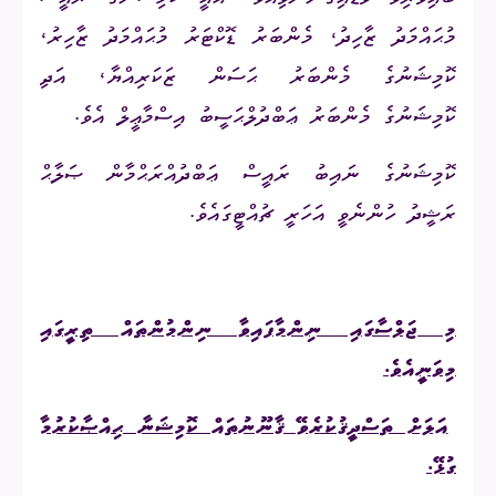
މުޙައްމަދު ޒާހިދު، މެންބަރު ޑޮކްޓަރު މުޙައްމަދު ޒާހިރު،
ކޮމިޝަނުގެ މެންބަރު ޙަސަން ޒަކަރިއްޔާ، އަދި
ކޮމިޝަނުގެ މެންބަރު ޢަބްދުލްޙަސީބު އިސްމާޢީލް އެވެ.
ކޮމިޝަނުގެ ނައިބު ރައީސް ޢަބްދުއްރަޙްމާން ޞަލާޙް
ރަޝީދު
ހުންނެވީ އަހަރީ ޗުއްޓީގައެވެ.
މި ޖަލްސާގައި ނިންމާފައިވާ ނިންމުންތައް ތިރީގައި
މިވަނީއެވެ.
1.
އަލަށް ތަސްދީޤުކުރެވޭ ޤާނޫނުތައް ކޮމިޝަނާ ޙިއްޞާކުރުމާ
ގުޅޭ.