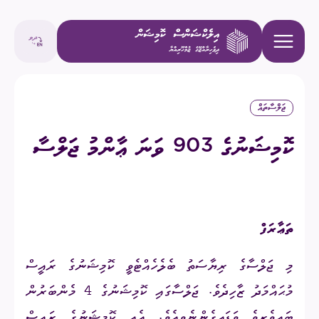
ޖަލްސާތައް
ކޮމިޝަނުގެ 903 ވަނަ ޢާންމު ޖަލްސާ
ތަޢާރަފް
މި ޖަލްސާގެ ރިޔާސަތު ބެލެހެއްޓެވީ ކޮމިޝަނުގެ ރައީސް
މުޙައްމަދު ޒާހިދެވެ. ޖަލްސާގައި ކޮމިޝަނުގެ
4
މެންބަރުން
ބައިވެރިވެ ވަޑައިގެންނެވިއެވެ. އެއީ ކޮމިޝަނުގެ ރައީސް