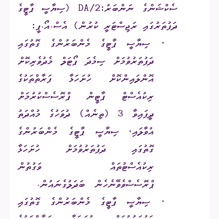
ސެކްޝަންގެ ނަންބަރު:
DA/2
(ސިޔާސީ ޕާޓީގެ
ދަފުތަރުގައި ރަޖިސްޓަރީ ކުރުން) އެސް.އޯ.ޕީ:
·
ސިޔާސީ ޕާޓީގެ މެންބަރުންގެ ގޮތުގައި
ދަފުތަރުވުމަށް ސިމެދަ ޕޯޓަލް މެދުވެރިކޮށް
އޮންލައިންކޮށް ހުށަހަޅާ ފަރާތްތަކުގެ
ރިކުއެސްޓް ޕާޓީން ޕްރޮސެސްކުރުމަށް
ދީފައިވާ 3 (ތިނެއް) ދުވަހުގެ މުއްދަތު
އުވާލައި،
ސިޔާސީ ޕާޓީގެ މެންބަރުންގެ
ގޮތުގައި ދަފުތަރުވުމަށް ހުށަހަޅާ
ރިކުއެސްޓުތައް
ވަގުތުން
ޕްރޮސެސްވެވޭނެހެން
ބަދަލުގެނައުން.
·
ސިޔާސީ ޕާޓީގެ މެންބަރުންގެ ގޮތުގައި