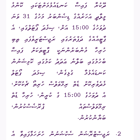
ދޫކުރާ ފައިސާ ކަނޑައެޅުމަށްޓަކައި ކޮންމެ
މީލާދީ އަހަރެއްގެ ޑިސެންބަރު މަހުގެ 31 ވަނަ
ދުވަހުގެ 15:00 އަށް، ސިމެދަ ޕޯޓަލްގައި، އެ
ޕާޓީއެއްގެ ދަފްތަރުގައި ރަޖިސްޓަރީވެފައި ތިބި
ހުރިހާ މެންބަރުންނަކީ ޕާޓީތަކަށް ފައިސާ
ބެހުމުގައި ބަލާނެ ޢަދަދު ކަމުގައި ކޮމިޝަނުން
ކަނޑައެޅުމާ ގުޅިގެން، ސިމަދަ ޕޯޓަލް
މެދުވެރިކޮށް ޑެތް ރިމޫވަލްސް ހުރިތޯ ޗެކުކޮށް،
އެ ދުވަހުގެ 15:00 ގެ ކުރީން، ހުރިހާ ޑެތް
ރިމޫވަލްސްތައް ޕްރޮސެސްކުރުން،
ބަޔާންކުރުން.
2.
ރަޖިސްޓްރޭޝަން ސެކްޝަނުން ހުށަހަޅާފައިވާ އެ