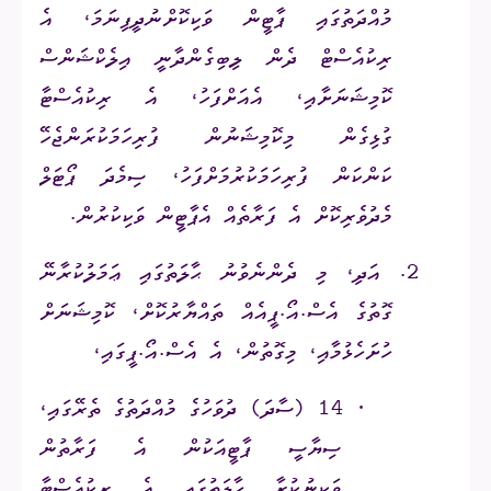
މުއްދަތުގައި ޕާޓީން ވަކިކޮށްނުދީފިނަމަ، އެ
ރިކުއެސްޓް ދެން ލިބިގެންދާނީ އިލެކްޝަންސް
ކޮމިޝަނަށާއި، އެއަށްފަހު، އެ ރިކުއެސްޓާ
ގުޅިގެން މިކޮމިޝަނުން ފުރިހަމަކުރަންޖެހޭ
ކަންކަން ފުރިހަމަކުރުމަށްފަހު، ސިމެދަ ޕޯޓަލް
މެދުވެރިކޮށް އެ ފަރާތެއް އެޕާޓީން ވަކިކުރުން.
2.
އަދި، މި ދެންނެވުނު ޙާލަތުގައި ޢަމަލުކުރާނޭ
ގޮތުގެ އެސް.އޯ.ޕީއެއް ތައްޔާރުކޮށް، ކޮމިޝަނަށް
ހުށަހެޅުމާއި، މިގޮތުން، އެ އެސް.އޯ.ޕީގައި،
·
14 (ސާދަ) ދުވަހުގެ މުއްދަތުގެ ތެރޭގައި،
ސިޔާސީ ޕާޓީއަކުން އެ ފަރާތުން
ވަކިނުކުރާ ޙާލަތުގައި އެ ރިކުއެސްޓާ