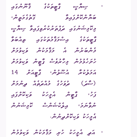
·
ސިޔާސީ ޕާޓީތަކުގެ ޤާނޫނުގައި
ބަޔާންކޮށްފައިވާ ގޮތުގެމަތީން،
މިކޮމިޝަނުގައި ދަފްތަރުކުރެވިފައިވާ ސިޔާސީ
ޕާޓީތަކުގެ އިސްމަޤާމުތަކުގައި ތިއްބަވާ
މެންބަރުން
އެ މަޤާމަކުން ވަކިވުމަށް
ހުށަހެޅުމުން މިހާރުވެސް ޕާޓީން ވަކިވުމަށް
އަމަލުކުރާ އުސޫލުން، ޕާޓީއަށް
14
(ސާދަ)
ދުވަހުގެ މުއްދަތެއް ދިނުމަށް
ފަހު، ޕާޓީން އެމީހަކު ވަކިކޮށްފައި
ނުވާނަމަ، އިލެކްޝަންސް ކޮމިޝަނުން
އެމީހަކު ވަކިކޮށްދިނުން.
·
އަދި އެމީހަކު ހުރި މަޤާމަކުން ވަކިވުމުން