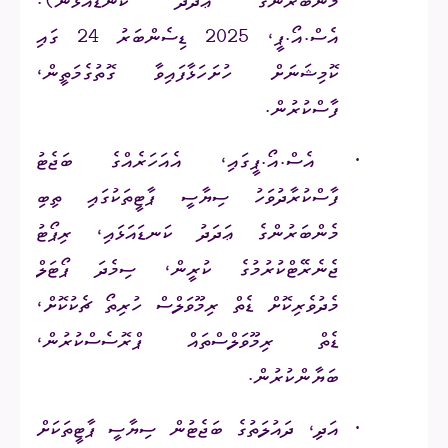
މެންބަރުންގެ ޢަދަދު ކަނޑައެޅުން).
އެސް.އޯ.ޕީ، 2025 ޑިސެންބަރު 24 ގައި
ކޮމިޝަނަށް ހުށަހަޅާފައިވާ ގޮތުގެމަތީން،
ފާސްކުރުން.
·
އެސް.އޯ.ޕީގައި، އެއަހަރެއްގެ ބަޖެޓު
ފާސްކުރާދުވަހު ސިޔާސީ ޕާޓީތަކުގައި ތިބި
މެންބަރުންގެ ޢަދަދު ކަނޑައަޅައި، ރިޕޯޓު
ޖެނެރޭޓްކުރުމުގެ ކުރީން، ސިމެދަ ޕޯޓަލް
މެދުވެރިކޮށް ޑެތް ރިމޫވަލްސް ހުރިތޯ ޗެކުކޮށް،
ޑެތް ރިމޫވަލްސްތައް ޕްރޮސެސްކުރުން،
ބަޔާންކުރުން.
·
އަދި، ދައުލަތުގެ ބަޖެޓުން ސިޔާސީ ޕާޓީތަކަށް