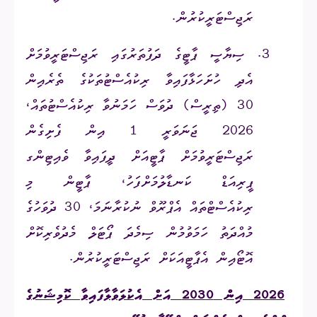
ރަޖިސްޓަރީކުރުން.
3.
ސިޔާސީ ޕާޓީގެ ދަފުތަރުގައި ރަޖިސްޓަރީވުމަށް
އެދި ހުށަހަޅާފައިވާ ރިކުއެސްޓުތަކުގެ ތެރެއިން
30 (ތިރީސް) ދުވަސް ހަމަނުވާ ރިކުއެސްޓުތައް،
2026 ޖަނަވަރީ 1 އިން ފެށިގެން
ރަޖިސްޓަރީވުމަށް ޕާޓީއަށް ދީފައިވާ ވެއިޓިންގ
ޕީރިއަޑް ކަނޑާލުމަށްފަހު، ޕާޓީން މި
ރިކުއެސްޓްތައް އެޕްރޫވް ނުކުރާނަމަ، 30 ދުވަހުގެ
މުއްދަތު ހަމަވުމުން ސިމެދަ ޕޯޓަލް މެދުވެރިކޮށް
އޮޓޯއިން އެޕާޓީއަކަށް ރަޖިސްޓަރީކުރުން.
7.
2026 އިން 2030 އަށް އެކުލަވާލާފައިވާ ކޮމިޝަނުގެ