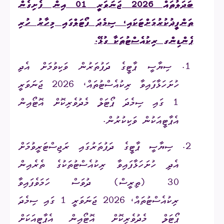
ބަދަލުތައް 2026 ޖަނަވަރީ 01 އިން ފެށިގެން
ތަންފީޛުކުރުމަށްޓަކައި، ސިމެދަ ފޯޓަލްގައި މިހާރު ހުރި
ޕެންޑިންގ ރިކުއެސްޓުތަކާ ގުޅޭ.
1.
ސިޔާސީ ޕާޓީގެ ދަފުތަރުން ވަކިވުމަށް އެދި
ހުށަހަޅާފައިވާ ރިކުއެސްޓުތައް، 2026 ޖަނަވަރީ
1 ގައި ސިމެދަ ޕޯޓަލް މެދުވެރިކޮށް އޮޓޯއިން
އެޕާޓީއަކުން ވަކިކުރުން.
2.
ސިޔާސީ ޕާޓީގެ ދަފުތަރުގައި ރަޖިސްޓަރީވުމަށް
އެދި ހުށަހަޅާފައިވާ ރިކުއެސްޓުތަކުގެ ތެރެއިން
30 (ތިރީސް) ދުވަސް ހަމަވެފައިވާ
ރިކުއެސްޓުތައް، 2026 ޖަނަވަރީ 1 ގައި ސިމެދަ
ޕޯޓަލް މެދުވެރިކޮށް އޮޓޯއިން އެޕާޓީއަކަށް