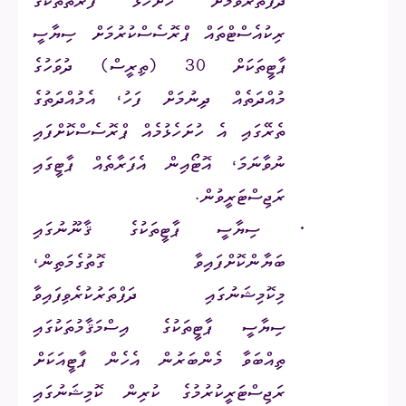
ދަފުތަރުވުމަށް ހުށަހަޅާ ފަރާތްތަކުގެ
ރިކުއެސްޓްތައް
ޕްރޮސެސްކުރުމަށް ސިޔާސީ
ޕާޓީތަކަށް 30 (ތިރީސް) ދުވަހުގެ
މުއްދަތެއް ދިނުމަށް ފަހު،
އެމުއްދަތުގެ
ތެރޭގައި އެ ހުށަހެޅުމެއް ޕްރޮސެސްކޮށްފައި
ނުވާނަމަ،
އޮޓޯއިން
އެފަރާތެއް
ޕާޓީގައި
ރަޖިސްޓަރީވުން.
·
ސިޔާސީ ޕާޓީތަކުގެ ޤާނޫނުގައި
ބަޔާންކޮށްފައިވާ ގޮތުގެމަތިން،
މިކޮމިޝަނުގައި ދަފްތަރުކުރެވިފައިވާ
ސިޔާސީ
ޕާޓީތަކުގެ އިސްމަޤާމުތަކުގައި
ތިއްބަވާ މެންބަރުން އެހެން ޕާޓީއަކަށް
ރަޖިސްޓަރީކުރުމުގެ ކުރިން ކޮމިޝަނުގައި