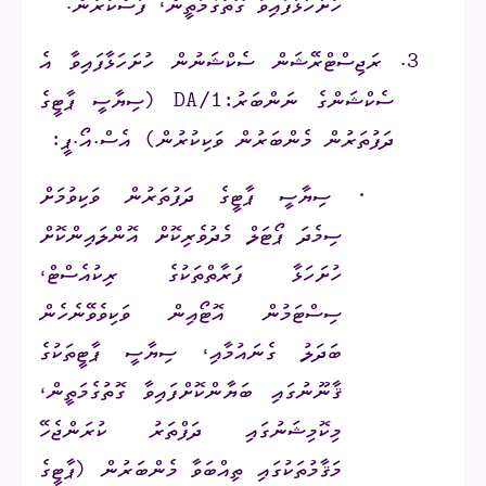
ހުށަހަޅާފައިވާ ގޮތުގެމަތީން، ފާސްކުރުން.
3.
ރަޖިސްޓްރޭޝަން ސެކްޝަނުން ހުށަހަޅާފައިވާ އެ
ސެކްޝަންގެ ނަންބަރު:
DA/1
(ސިޔާސީ ޕާޓީގެ
ދަފުތަރުން މެންބަރުން ވަކިކުރުން) އެސް.އޯ.ޕީ:
·
ސިޔާސީ ޕާޓީގެ ދަފުތަރުން ވަކިވުމަށް
ސިމެދަ ޕޯޓަލް މެދުވެރިކޮށް އޮންލައިންކޮށް
ހުށަހަޅާ ފަރާތްތަކުގެ ރިކުއެސްޓް،
ސިސްޓަމުން އޮޓޯއިން ވަކިވެވޭނެހެން
ބަދަލު ގެނައުމާއި، ސިޔާސީ ޕާޓީތަކުގެ
ޤާނޫނުގައި ބަޔާންކޮށްފައިވާ ގޮތުގެމަތީން،
މިކޮމިޝަނުގައި ދަފްތަރު ކުރަންޖެހޭ
މަޤާމުތަކުގައި ތިއްބަވާ މެންބަރުން (ޕާޓީގެ