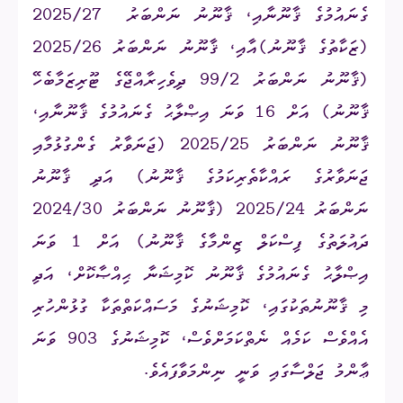
ގެނައުމުގެ ޤާނޫނާއި، ޤާނޫނު ނަންބަރު
2025/27
(ޒަކާތުގެ ޤާނޫނު)އާއި، ޤާނޫނު ނަންބަރު 2025/26
(ޤާނޫނު ނަންބަރު 99/2 ދިވެހިރާއްޖޭގެ ޓޫރިޒަމާބެހޭ
ޤާނޫނު) އަށް 16 ވަނަ އިޞްލާޙު ގެނައުމުގެ ޤާނޫނާއި،
ޤާނޫނު ނަންބަރު 2025/25 (ޖަނަވާރު ގެންގުޅުމާއި
ޖަނަވާރުގެ ރައްކާތެރިކަމުގެ ޤާނޫނު) އަދި ޤާނޫނު
ނަންބަރު 2025/24 (ޤާނޫނު ނަންބަރު 2024/30
ދައުލަތުގެ ފިސްކަލް ޒިންމާގެ ޤާނޫނު) އަށް 1 ވަނަ
އިޞްލާޙު ގެނައުމުގެ ޤާނޫނު ކޮމިޝަނާ ޙިއްޞާކޮށް، އަދި
މި ޤާނޫނުތަކުގައި، ކޮމިޝަނުގެ މަސައްކަތްތަކާ ގުޅުންހުރި
އެއްވެސް ކަމެއް ނެތްކަމަށްވެސް، ކޮމިޝަނުގެ 903 ވަނަ
ޢާންމު ޖަލްސާގައި ވަނީ ނިންމަވާފައެވެ.