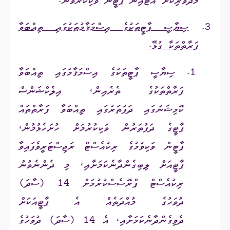
މެދުވެރިކޮށް އޮޓޯއިން ޕާޓީން ވަކިކުރެވޭނެ.
3.
ސިޔާސީ ޕާޓީތަކުގެ އިސްމަޤާމުތަކުގައި ތިއްބަވާ
ފަރާތްތަކާ ގުޅޭ.
1.
ސިޔާސީ ޕާޓީތަކުގެ އިސްމަޤާމުގައި ތިއްބަވާ
ފަރާތްތަކުގެ ތެރެއިން، އިލެކްޝަންސް
ކޮމިޝަނުގައި ދަފުތަރުގައި ތިއްބަވާ ފަރާތްތައް
ޕާޓީގެ ދަފުތަރުން ވަކިކުރުމަށް ހުށަހެޅުމުން،
ޕާޓީން ވަކިވުމުގެ ރިކުއެސްޓް ރަޖިސްޓަރީވެފައިވާ
ޕާޓީއަށް ލިބިގެންދާނެކަމަށާއި، މި ދެންނެވުނު
ރިކުއެސްޓް ޕްރޮސެސްކުރުމަށް 14 (ސާދަ)
ދުވަހުގެ މުއްދަތެއް އެ ޕާޓީއަކަށް
ދެވިގެންދާނެކަމަށާއި، އެ 14 (ސާދަ) ދުވަހުގެ