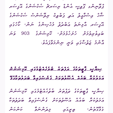
ޕްލޭނިންގ ޕޮލިސީ އެންޑް ރިސަރޗް ސެކްޝަންގެ އޮފިސަރ
ޝާޙް އިސްމާޢީލް އަދި ޕަބްލިކް ރިލޭޝަންސް ސެކްޝަންގެ
އޮފިސަރ އާމިނަތު ޢަބްދުލް މުޙްސިންގެ ނަން، ކޯހުގައި
ބައިވެރިވުމަށް ހުށަހެޅުމަށް، ކޮމިޝަނުގެ 903 ވަނަ
ޢާންމު ޖަލްސާގައި ވަނީ ނިންމަވާފައެވެ.
6.
ސިޔާސީ ޕާޓީތަކުގެ ދަފްތަރު ބެލެހެއްޓުމުގައި ކޮމިޝަނުން
ޢަމަލުކުރާ ބައެއް އުޞޫލުތަކަށް ގެނެސްފައިވާ ބަދަލުތަކާގުޅޭ
ސިޔާސީ ޕާޓީތަކުގެ ދަފްތަރު ބެލެހެއްޓުމުގައި ކޮމިޝަނުން
ޢަމަލުކުރާ ބައެއް އުޞޫލުތަކަށް ގެނެސްފައިވާ ބަދަލުތަކާ
ގުޅޭގޮތުން، ތިރީގައި މިދަންނަވާ ކަންކަން