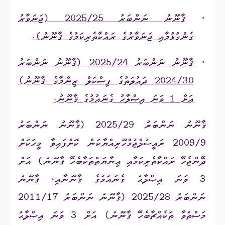
·
ޤާނޫނު ނަންބަރު 2025/25 (ޖަނަވާރު
ގެންގުޅުމާއި ޖަނަވާރުގެ ރައްކާތެރިކަމުގެ ޤާނޫނު).
·
ޤާނޫނު ނަންބަރު 2025/24 (ޤާނޫނު ނަންބަރު
2024/30 ދައުލަތުގެ ފިސްކަލް ޒިންމާގެ ޤާނޫނު)
އަށް 1 ވަނަ އިޞްލާޙު ގެނައުމުގެ ޤާނޫނު.
ޤާނޫނު ނަންބަރު 2025/29 (ޤާނޫނު ނަންބަރު
2009/9 ރައީސުލްޖުމްހޫރިއްޔާކަން ކޮށްފައިވާ މީހަކަށް
ދޭންޖެހޭ ރައްކާތެރިކަމާއި ޢިނާޔަތްތަކާބެހޭ ޤާނޫނު) އަށް
3 ވަނަ އިޞްލާޙު ގެނައުމުގެ ޤާނޫނާއި، ޤާނޫނު
ނަންބަރު 2025/28 (ޤާނޫނު ނަންބަރު 2011/17
މަސްތުވާ ތަކެއްޗާބެހޭ ޤާނޫނު) އަށް 3 ވަނަ އިޞްލާޙު