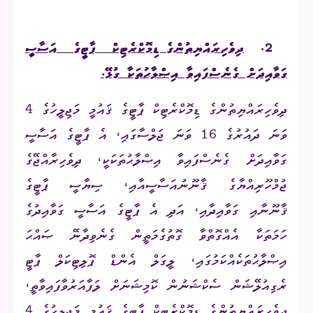
2.
ދިވެހިރައްޔިތުންގެ ޑިމޮކްރެޓިކް ޕާޓީގެ އަސާސީ
ގަވާއިދަށް ގެނެސްފައިވާ އިޞްލާޙުތަކާ ގުޅޭ.
ދިވެހިރައްޔިތުންގެ ޑިމޮކްރެޓިކް ޕާޓީގެ ޤައުމީ މަޖިލީހުގެ 4
ވަނަ ދައުރުގެ 16 ވަނަ ޖަލްސާގައި، އެ ޕާޓީގެ އަސާސީ
ގަވާއިދަށް ގެނެސްފައިވާ އިޞްލާޙުތަކަކީ، ދިވެހިރާއްޖޭގެ
ޖުމްހޫރިއްޔާގެ ޤާނޫނުއަސާސީއާއި، ސިޔާސީ ޕާޓީގެ
ޤާނޫނާއި ގަވާއިދާއި، އަދި އެ ޕާޓީގެ އަސާސީ ގަވާއިދުގެ
ހަމަތަކާ އެއްގޮތްވާ ގޮތުގެމަތީން ގެނެވިދާނޭ ޞައްޙަ
އިޞްލާޙުތަކެއްކަމުގައި، ލީގަލް އެންޑް ޕޮލިޓިކަލް ޕާޓީ
ރެގިއުލޭޝަން ސެކްޝަނުން ކޮމިޝަނަށް ލަފާއަރުވާފައިވާތީ،
ދިވެހިރައްޔިތުންގެ ޑިމޮކްރެޓިކް ޕާޓީގެ ޤައުމީ މަޖިލީހުގެ 4