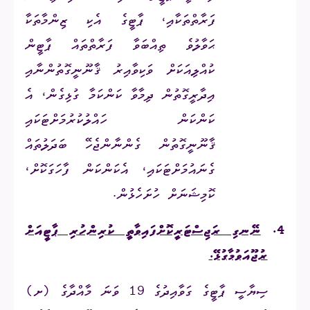
ފަރާތްތަކާއި، ޕާޓީގެ އެކި ޒިންމާތަކާ
ޙަވާލުވެ ތިއްބަވާ ފަރާތްތައް ޕާޓީން
ކުއްލިއަކަށް ވަކިވާއިރު ޤާނޫނީގޮތުންނާއި
އިދާރީގޮތުން ދިމާވާ ކަންކަމާ ގުޅިގެން، އެ
ކަންކަން ހައްލުކުރުމަށްޓަކައި
ޤާނޫނީގޮތުން ގެންނާންޖެހޭ ބަދަލުތައް
ގެނައުމަށްޓަކައި، އެކަންކަން ފާހަގަކޮށް،
ކޮމިޝަނަށް ހުށަހެޅުން.
4.
ނޭނގި ރަޖިސްޓަރީކޮށްފައިވާތީ ކުރިންހުރި ޕާޓީއަށް
ރުޖޫއަވުމާގުޅޭ.
ސިޔާސީ ޕާޓީގެ ގަވާއިދުގެ 19 ވަނަ މާއްދާގެ (ށ)