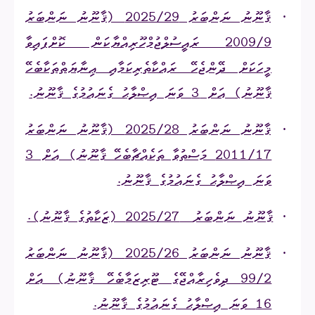
·
ޤާނޫނު ނަންބަރު 2025/29 (ޤާނޫނު ނަންބަރު
2009/9 ރައީސުލްޖުމްހޫރިއްޔާކަން ކޮށްފައިވާ
މީހަކަށް ދޭންޖެހޭ ރައްކާތެރިކަމާއި ޢިނާޔަތްތަކާބެހޭ
ޤާނޫނު) އަށް 3 ވަނަ އިޞްލާޙު ގެނައުމުގެ ޤާނޫނު.
·
ޤާނޫނު ނަންބަރު 2025/28 (ޤާނޫނު ނަންބަރު
2011/17 މަސްތުވާ ތަކެއްޗާބެހޭ ޤާނޫނު) އަށް 3
ވަނަ އިޞްލާޙު ގެނައުމުގެ ޤާނޫނު.
·
ޤާނޫނު ނަންބަރު
2025/27 (ޒަކާތުގެ ޤާނޫނު).
·
ޤާނޫނު ނަންބަރު 2025/26 (ޤާނޫނު ނަންބަރު
99/2 ދިވެހިރާއްޖޭގެ ޓޫރިޒަމާބެހޭ ޤާނޫނު) އަށް
16 ވަނަ އިޞްލާޙު ގެނައުމުގެ ޤާނޫނު.