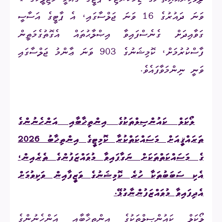
ވަނަ ދައުރުގެ 16 ވަނަ ޖަލްސާގައި، އެ ޕާޓީގެ އަސާސީ
ގަވާއިދަށް ގެނެސްފައިވާ އިޞްލާޙުތައް އެގޮތުގެމަތީން
ފާސްކުރުމަށް، ކޮމިޝަނުގެ 903 ވަނަ ޢާންމު ޖަލްސާގައި
ވަނީ ނިންމަވާފައެވެ.
3.
ލޯކަލް ކައުންސިލްތަކުގެ އިންތިޚާބާއި އަންހެނުންގެ
ތަރައްޤީއަށް މަސައްކަތްކުރާ ކޮމިޓީގެ އިންތިޚާބު 2026
ގެ މަސައްކަތްތަކަށް ނަގާފައިވާ މުވައްޒަފުންގެ ތެރެއިން،
އެކި ސަބަބުތަކާ ހުރެ ކޮމިޝަނުގެ ވަޒީފާއިން ވަކިވުމަށް
އެދިފައިވާ މުވައްޒަފުންނާގުޅޭ
.
ލޯކަލް ކައުންސިލްތަކުގެ އިންތިޚާބާއި އަންހެނުންގެ