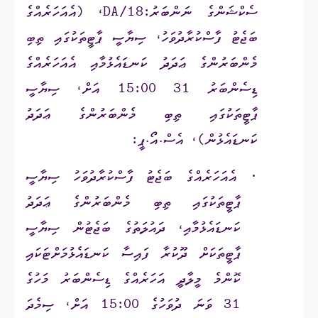
ސެކްޝަންގެ ނަންބަރު:
DA/18
، (އެއަހަރެއްގެ
ބަޖެޓު ފާސްކުރާދުވަހު، ސިޔާސީ ޕާޓީތަކުގައި ތިބި
މެންބަރުންގެ ޢަދަދު ކަނޑައެޅުމާއި އެއަހަރެއްގެ
ޑިސެންބަރު 31 15:00 އަށް، ސިޔާސީ
ޕާޓީތަކުގައި ތިބި މެންބަރުންގެ ޢަދަދު
ކަނޑައެޅުން)، އެސް.އޯ.ޕީ:
·
އެއަހަރެއްގެ ބަޖެޓު ފާސްކުރާދުވަހު ސިޔާސީ
ޕާޓީތަކުގައި ތިބި މެންބަރުންގެ ޢަދަދު
ކަނޑައެޅުމާއި، ދައުލަތުގެ ބަޖެޓުން ސިޔާސީ
ޕާޓީތަކަށް ދޫކުރާ ފައިސާ ކަނޑައެޅުމަށްޓަކައި
ކޮންމެ މީލާދީ އަހަރެއްގެ ޑިސެންބަރު މަހުގެ
31 ވަނަ ދުވަހުގެ 15:00 އަށް، ސިމެދަ