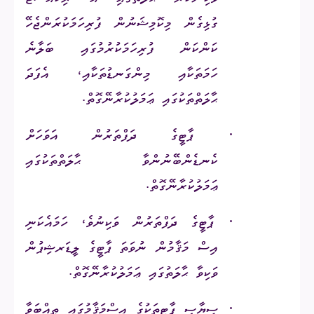
ގުޅިގެން މިކޮމިޝަނުން ފުރިހަމަކުރަންޖެހޭ
ކަންކަން ފުރިހަމަކުރުމުގައި ބަލާނެ
ހަމަތަކާއި މިންގަނޑުތަކާއި، އެފަދަ
ޙާލަތްތަކުގައި ޢަމަލުކުރާނޭގޮތް.
·
ޕާޓީގެ ދަފްތަރުން އަވަހަށް
ކެނޑެންބޭނުންވާ ޙާލަތްތަކުގައި
ޢަމަލުކުރާނޭގޮތް.
·
ޕާޓީގެ ދަފްތަރުން ވަކިނުވެ، ހަމައެކަނި
އިސް މަޤާމުން ނުވަތަ ޕާޓީގެ ލީޑަރޝިޕުން
ވަކިވާ ޙާލަތުގައި ޢަމަލުކުރާނޭގޮތް.
·
ސިޔާސީ ޕާޓީތަކުގެ އިސްމަޤާމުގައި ތިއްބަވާ