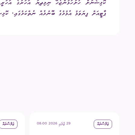
ކޮމިޝަނަށް ހުށަހަޅަންޖެހޭ ނިމިދިޔަ އަހަރުގެ އަހަރީ ރ
ޕާޓީއަށް ފިޔަވަޅު އެޅުމުގެ ބޭނުމެއް ނެތްކަމުގައި، ކޮމިޝަނުގެ 920 ވަނަ ޢާންމު ޖަލްސާގައި ވަނީ ނި
ޖަލްސާތައް
29 ޖުލައި 2026 08:00
ޖަލްސާތައް