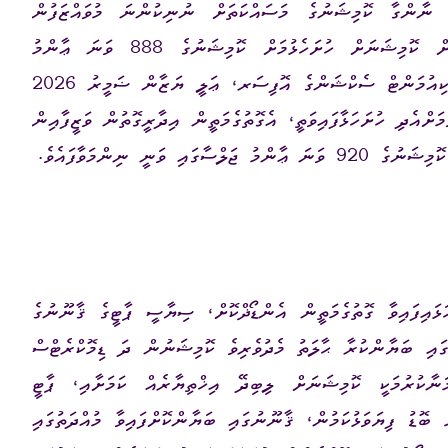
އް ނާންގާ ކޮމިޝަނުގެ މަސައްކަތަށް ނުނިކުންނަ މުވައްޒަފުން
އިދާރީގޮތުން ވަކިކުރުމަށްފަހު، އެކަން އެންޑޯޛްކުރުމަށް ކޮމިޝަނަށް ހުށަހެޅުމަށް ކޮމިޝަނުގެ 888 ވަނަ ޢާންމު
ރޮކިއުމަންޓް ސެކްޝަންގެ އޮފިސަރ،
ޢަލީ ޔަޒާން ޟަމީރު
2026
ަކިވުމަށްއެދި ހުށަހަޅާފައިވަތީ، އެގޮތުގެމަތީން އިދާރީގޮތުން ވަޒީފާއިން
ކޮމިޝަނުގެ 920 ވަނަ ޢާންމު ޖަލްސާގައި ވަނީ ނިންމަވާފައެވެ.
ޅައިފައިވާ ގޮތުގެމަތީން އެންޑޯޛްކޮށް، ސިޔާސީ ޕާޓީގެ ޤާނޫނުގެ
(1) ވަނަ ނަންބަރުގައި ބަޔާންކުރާ ޙާލަތު މެދުވެރިވެ ކޮމިޝަނުން ދަ ޑިމޮކްރެޓްސް
މަނާކުރުމަކީ ކޮމިޝަނަށް ލިބިދޭ އިޚްތިޔާރެއް ކަމަށާއި، ޕާޓީ
 ބޮޑު ފިޔަވަޅުކަމުން، ޤާނޫނުގައި ބަޔާންކޮށްފައިވާ މުއްދަތުގައި