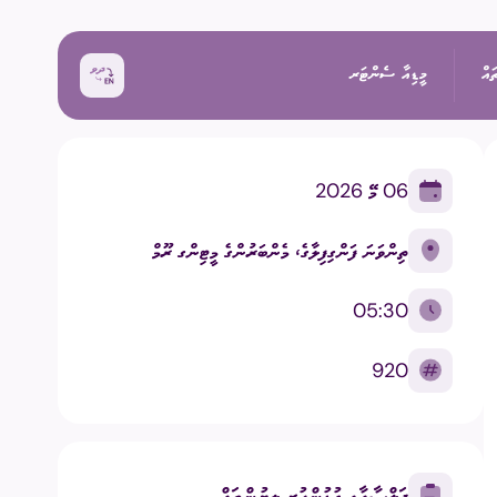
ައް
މީޑިއާ ސެންޓަރ
06 މޭ 2026
ޚަބަރު
ތިންވަނަ ފަންގިފިލާގެ، މެންބަރުންގެ މީޓިންގ ރޫމް
އިންތިޚާބު
ރެއްތޯ ބެއްލެވުމަށް
ޙަރަކާތްތައް
05:30
ކިވުން
ފޮޓޯ
920
 ރިޕޯޓްތައް
 އިންތިޚާބު
ވީޑިއޯ
ަށް މަސައްކަތް ކުރާ
ތާރީޚުގެ ތެރެއިން
ޖަލްސާއާއި ގުޅުންހުރި ލިޔުންތައް