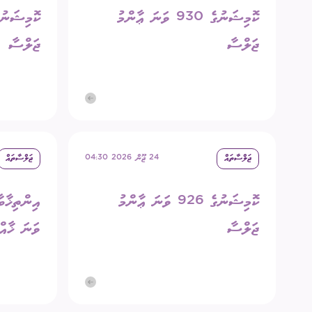
ކޮމިޝަނުގެ 930 ވަނަ ޢާންމު
ޖަލްސާ
ޖަލްސާ
ޖަލްސާތައް
24 ޖޫން 2026 04:30
ޖަލްސާތައް
ކޮމިޝަނުގެ 926 ވަނަ ޢާންމު
ޖަލްސާ
ވަނަ ޚާއ