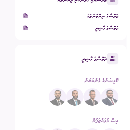
ގުޅުއްވުމަށް
ުމުގެ ޢާންމު ވޯޓު
ޖަލްސާގެ ނިންމުންތައް
ޖަލްސާގެ ހާޟިރީ
ްޑް ބްރޯޑްކާސްޓިންގ
ECM Talks - Podcast
ޖަލްސާގެ ހާޟިރީ
ކޮމިޝަންގެ މެންބަރުން
އިސް މުވައްޒަފުން