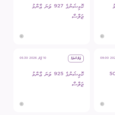
މު
ކޮމިޝަނުގެ 927 ވަނަ ޢާންމު
ޖަލްސާ
ޖަލްސާތައް
10 ޖޫން 2026 05:30
ިގެން ބާއްވާ 507
ކޮމިޝަނުގެ 925 ވަނަ ޢާންމު
ޖަލްސާ