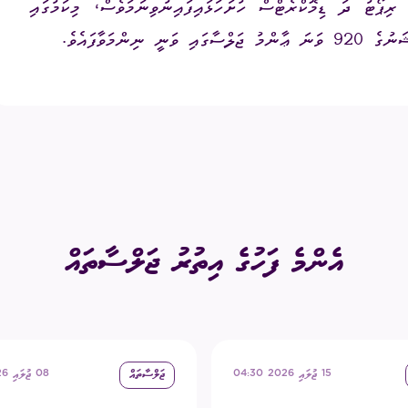
ިޕޯޓު ދަ ޑިމޮކްރެޓްސް ހުށަހަޅައިފައިނުވިނަމަވެސް، މިކަމުގައި
ންމަވާފައެވެ.
އެންމެ ފަހުގެ އިތުރު ޖަލްސާތައް
15 ޖުލައި 2026 04:30
ޖަލްސާތައް
08 ޖުލައި 2026 04:30