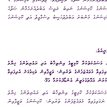
މި ޖަލްސާގެ ރިޔާސަތު ބެލެހެއްޓެވީ ނައިބު ރައީސް ޢަބްދުއްރަޙްމާން ޞަލާޙް ރަޝީދުއެވެ. ޖަލްސާގައި ކޮމިޝަނުގެ 4
މިޝަނުގެ ކޮމިޝަނުގެ ނައިބު ރައީސް ޢަބްދުއްރަޙްމާން ޞަލާޙް
ގަނޑު
ވަޒީފާ
ރައްޔިތުންގެ ޚިޔާލު ހޯދ
ިޝަނުގެ މެންބަރު ޢަބްދުލްޙަސީބު އިސްމާޢީލް އަދި ކޮމިޝަނުގެ
ދައި ލިބިގަތުމުގެ ޙައްޤު
މޯލްޑިވްސް މީޑިއާ އެނ
ކޮމިޝަނުގެ އިންތިޚާބު
 ކޮމިޝަނަށް ލިބިފައިވާ ހިޔާލާއި
އެހެނިހެން
ނީއެވެ.
ޝަންސް
އިލެކްޝަން ރިޕޯޓް
ް މަސައްކަތްކުރާ ކޮމިޓީގެ އިންތިޚާބު އަދި ރައްޔިތުންގެ ޚިޔާލު
ްކަތްތަކަށް ނަގައިފައިވާ މުވައްޒަފުންގެ ތެރެއިން، ވަޒީފާއިން ވަކިވުމަށް އެދިފައިވާ
ކުރުން އެގޮތުގެމަތީން އެންޑޯޛްކުރުމާ ގުޅޭ.
މަސައްކަތްކުރާ ކޮމިޓީގެ އިންތިޚާބު އަދި ރައްޔިތުންގެ ޚިޔާލު
މަސައްކަތްތަކަށް ނަގައިފައިވާ މުވައްޒަފުންގެ ތެރެއިން، ކޮމިޝަނުގެ ވަޒީފާއިން