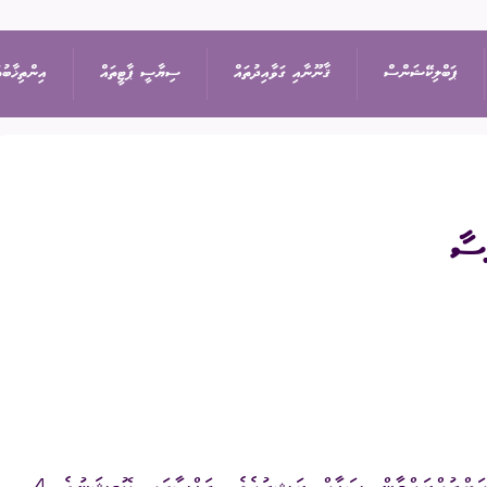
ޕަބްލިކޭޝަންސް
ޤާނޫނާއި ގަވާއިދުތައް
ސިޔާސީ ޕާޓީތައް
އިންތިޚާބުތ
ިޝަން
އިޢުލާން
ޤާނޫނުތައް
ރިޔާސީ އިންތިޚާބު
ޕާޓީތަކުގެ ދަފްތަރު
ތުތައް
ނޫސްބަޔާން
ގަވާއިދުތައް
ރައްޔިތުންގެ މަޖިލީހުގެ 
ސިޔާސީ ޕާޓީގެ މެންބަ
ޖަލްސާ
ސިޔާސަތުތައް
ބައި-އިލެކްޝަން
ސިޔާސީ ޕާޓީއަކުން ވަ
ަފުން
ޕްރޮކިއުމެންޓް
އަހަރީ ރިޕޯޓާއި އޮޑިޓް
ލޯކަލް ކައުންސިލްތަކުގެ
އަންހެނުންގެ ތަރައްޤީއ
ޑައުންލޯޑްސް
ކޮމިޓީގެ އިންތިޚާބު