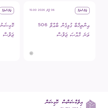
ޖަލްސާތައް
06 ޖޫން 2026 15:00
ޖަލްސާތައް
އިންތިޚާބާ ގުޅިގެން ބާއްވާ 506
ވަނަ ޚާއްޞަ ޖަލްސާ
ޖަލްސާ