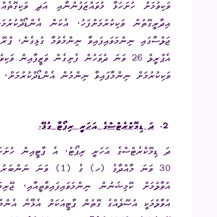
ވަކިވުމަށް ހުށަހަޅާ މުވައްޒަފުންނާއި އަދި ވަކިގޮތެ
ޖަލްސާގައި ނިންމަވައިފައިވާ ނިންމެވުމާ ގުޅިގެން، ޕް
އެޕްރީލް 26 ވަނަ ދުވަހުން ފެށިގެން ވަޒީފާއިން ވ
ވަކިކުރުމަށް ނިންމާފައިވާ ނިންމުން އެންޑޯޛްކުރުމަށް،
2.
ދަ ޑިމޮކްރެޓްސްގެ އަހަރީ ރިޕޯޓާ ގުޅޭ.
ދަ ޑިމޮކްރެޓްސްގެ އަހަރީ ރިޕޯޓު، އެ ޕާޓީއިން ހުށަހަ
30 ވަނަ މާއްދާގެ (ހ) ގެ 
އުވާލުމަށް ކޮމިޝަނުން ނިންމަވައިފައިވާތީއާއި، ޖޫރި
އުވާލުމަކީ އުޞޫލެއްގެ ގޮތުން ޕާޓީއަކަށް އެޅޭނެ އެންމެ