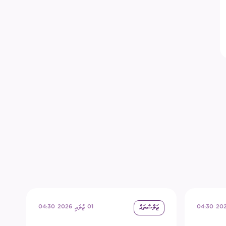
ޖަލްސާތައް
01 ޖުލައި 2026 04:30