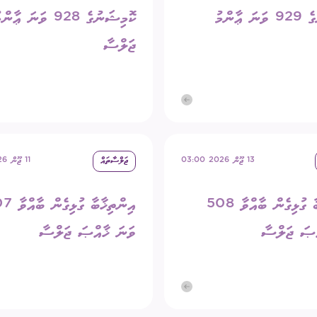
ކޮމިޝަނުގެ 929 ވަނަ ޢާންމު
ކޮމިޝަނުގެ 928 ވަނަ ޢާން
ޖަލްސާ
13 ޖޫން 2026 03:00
ޖަލްސާތައް
11 ޖޫން 2026 09:00
އިންތިޚާބާ ގުޅިގެން ބާއްވާ 508
އިންތިޚާބާ ގުޅ
ްޞަ ޖަލްސާ
ވަނަ ޚާއްޞަ ޖަލްސާ