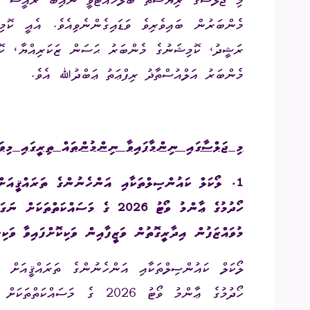
މެންބަރުން ބައިވެރިވެ ވަޑައިގެންނެވިއެވެ. އެއީ ކޮ
އިދާރީ އޮނި
ރަޝީދު، ކޮމިޝަނުގެ މެންބަރު ޙަސަން ޒަކަރިއްޔާ، ކޮމ
މަޢުލޫމާތު ހޯ
މެންބަރު އަލްއުސްތާޛު ރިފްޢަތު ޢަބްދުﷲ އެވެ.
އިލެކްޝަންސް
ޝަކުވާ
މި ޖަލްސާގައި ނިންމާފައިވާ ނިންމުންތައް ތިރީގައި މިވަ
ފޮރިން ރިލޭ
1.
ލޯކަލް ކައުންސިލްތަކާއި އަންހެނުންގެ ތަރައްޤީއަށ
ހޯދުމުގެ ޢާންމު ވޯޓު 2026 ގެ މަސައ
މުވައްޒަފުން އިދާރީގޮތުން ވަޒީފާއިން ވަކިކޮށްފައިވާ ވަކި
ލޯކަލް ކައުންސިލްތަކާއި އަންހެނުންގެ ތަރައްޤީއަށް 
ހޯދުމުގެ ޢާންމު ވޯޓު 2026 ގެ 