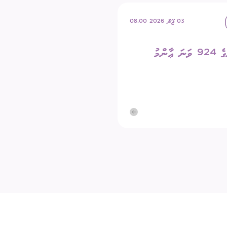
03 ޖޫން 2026 08:00
ކޮމިޝަނުގެ 924 ވަނަ ޢާންމު