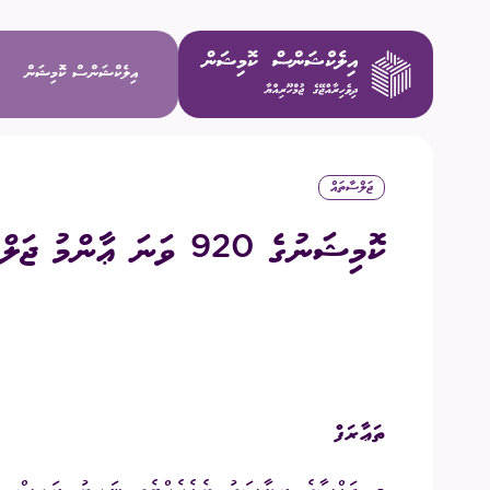
އިލެކްޝަންސް ކޮމިޝަން
ޖަލްސާތައް
ވިޝަން / މ
ކޮމިޝަނުގެ 920 ވަނަ ޢާންމު ޖަލްސާ
މަސްޢޫލިއްޔަ
މެންބަރުން
އިސް މުވައްޒ
ތަޢާރަފް
ކޮމިޓީތައް