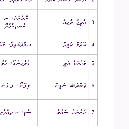
ޔޫސުފް ޙަސަން އާދަމް
މ.ބަހާރުވިލާ، މާލެ
ނޫމުރަކަ، ނ.
ޙާދީޖާ ޠާމިޙާ
3
ކެނދިކުޅުދޫ
އާދަމް ޒަމީލް
މ.މާވެޔޮވިލާ، މާލެ
4
ލަމްޢަތު ޢަލީ
ފްލެމިންގޯ، މާލެ
5
ޢަބްދުﷲ ނަވީން
މިލާނޯ، ލ.ގަން
6
މަރްޔަމް ސައެލާ
ސާތީ، ކ.ދިއްފުށި
7