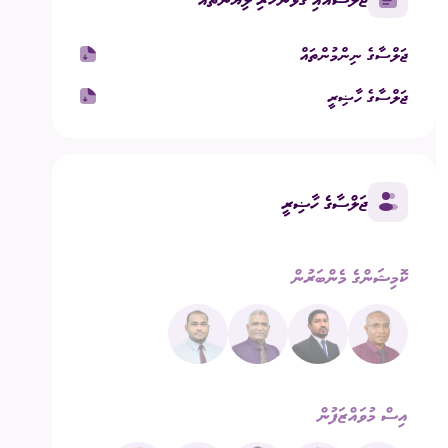
ގުޅުއްވުމަށް
ުމުގެ ޢާންމު ވޯޓު
ޖަލްސާގެ ނިންމުންތައް
ޖަލްސާގެ ހާޟިރީ
ްޑް ބްރޯޑްކާސްޓިންގ
ECM Talks - Podcast
ޖަލްސާގެ ހާޟިރީ
ކޮމިޝަންގެ މެންބަރުން
އިސް މުވައްޒަފުން