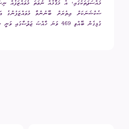
މައްސަލަތަކުގައި، އެ މަޤާމެއް ނުވަތަ މުވައްޒަފެއް ނި
ސެކްޝަނަކަށް އިތުރަށް ބޭނުންވާ މުވައްޒަފުންގެ ޢަ
ގުޅިގެން ބޭއްވި 469 ވަނަ ޚާއްޞަ ޖަލްސާގައި ވަނީ ނިންމަވާފައެވެ.