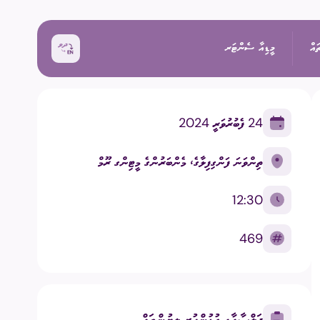
ައް
މީޑިއާ ސެންޓަރ
24 ފެބުރުވަރީ 2024
ޚަބަރު
ތިންވަނަ ފަންގިފިލާގެ، މެންބަރުންގެ މީޓިންގ ރޫމް
އިންތިޚާބު
ރެއްތޯ ބެއްލެވުމަށް
ޙަރަކާތްތައް
12:30
ކިވުން
ފޮޓޯ
469
 ރިޕޯޓްތައް
 އިންތިޚާބު
ވީޑިއޯ
ަށް މަސައްކަތް ކުރާ
ތާރީޚުގެ ތެރެއިން
ޖަލްސާއާއި ގުޅުންހުރި ލިޔުންތައް