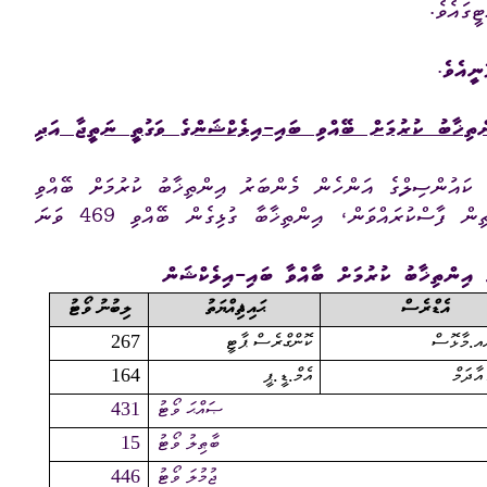
ޓީގައެވެ.
ގަނޑު
ވަޒީފާ
ރައްޔިތުންގެ ޚިޔާލު ހޯދ
ނީއެވެ
.
ދައި ލިބިގަތުމުގެ ޙައްޤު
މޯލްޑިވްސް މީޑިއާ އެނ
ިޚާބު ކުރުމަށް ބޭއްވި ބައި-އިލެކްޝަންގެ ވަގުތީ ނަތީޖާ އަދި
ކޮމިޝަނުގެ އިންތިޚާބު
 ކޮމިޝަނަށް ލިބިފައިވާ ހިޔާލާއި
 އއ.މާޅޮހު ކައުންސިލްގެ އަންހެން މެންބަރު އިންތިޚާބު ކުރުމަށް ބޭއްވި
އެހެނިހެން
ބައި-އިލެކްޝަންގެ ވަގުތީ ނަތީޖާ ތިރީގައިވާ ގޮތުގެމަތިން ފާސްކުރައްވަން، އިންތިޚާބާ ގުޅިގެން ބޭއްވި 469 ވަނަ
ޝަންސް
އިލެކްޝަން ރިޕޯޓް
އިންތިޚާބު ކުރުމަށް ބާއްވާ ބައި-އިލެކްޝަން
އެޑްރެސް
ޙައިޘިއްޔަތު
ލިބުނު ވޯޓު
އއ.މާޅޮސް
ކޮންގްރެސް ޕާޓީ
267
އާދަމް
އެމް.ޑީ.ޕީ
164
ޞައްޙަ ވޯޓު
431
ބާޠިލު ވޯޓު
15
ޖުމުލަ ވޯޓު
446