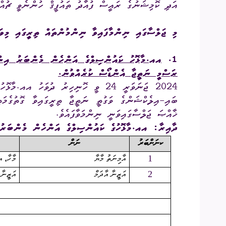
އަދި ކޮމިޝަނުގެ ރައީސް ފުއާދު ތައުފީޤް ހުންނެވީ ޗުއް
އިދާރީ އޮނި
މި ޖަލްސާގައި ނިންމާފައިވާ ނިންމުންތައް ތިރީގައި މިވަ
މަޢުލޫމާތު ހޯ
1.
އއ.މާޅޮހު ކައުންސިލްގެ އަންހެން މެންބަރު އިންތ
ރަސްމީ ނަތީޖާ އެންޑޯސް ކުރެއްވުން.
އިލެކްޝަންސް
2024 ޖަނަވަރީ 24 ވީ ހޮނިހިރު ދުވަހު
ޝަކުވާ
ޚާއްޞަ ޖަލްސާގައިވަނީ ނިންމަވާފައެވެ.
ފޮރިން ރިލޭ
ދާއިރާ: އއ.މާޅޮހުގެ ކައުންސިލްގެ އަންހެން މެންބަރު 
ކނަންބަރު
ނަން
1
އާމިނަތު މާޔާ
މާހާ، 
2
އަޒީނާ އާދަމް
އަޒީނާ 