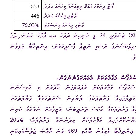
ވޯޓު ދިނުމުގެ ޙައްޤު ލިބިގެންވާ މީހުންގެ ޢަދަދު
558
ވޯޓުލީ މީހުންގެ ޢަދަދު
446
ވޯޓުލީ މީހުންގެ އިންސައްތަ
79.93%
އަދި، ކޮމިޝަނުގެ މެންބަރުން ސޮއިކުރެއްވުމާއެކު، 2024 ޖަނަވަރީ 24 ވީ ހޮނިހިރު ދުވަހު އއ.މާޅޮހު ކައުންސިލްގެ
ިލެކްޝަންގެ ރަސްމީ ނަތީޖާ ފާސްވީކަމަށް، އިންތިޚާބާ ގުޅިގެން
މަޖިލީހުގެ އިންތިޚާބު 2024 ގެ ޓާސްކްފޯސް މަޤާމުތަކަށް މުވައްޒަފުން ހޯދުމަށް މި ކޮމިޝަނުން
ަތިލާފައިވާ ފަރާތްތަކުގެ ތެރެއިން ޝަރުޠުހަމަވާ ފަރާތްތަކަށް
ވާ ފަރާތްތަކުގެ މާކްސް ތަރުތީބުން، ވަޒީފާއަށް ނެގުމުގެ ކުރިން
ބަލަންޖެހޭ ކަންކަމަށް ބެލުމަށްފަހު، ތިރީގައިވާ ބަޔާންކޮށްފައިވާ މަޤާމުތަކަށް މިދަންނަވާ ފަރާތްތައް، 2024
ފެބްރުވަރީ 25 އިން ފެށިގެން ވަޒީފާ ހަމަޖެއްސުމަށް، އިންތިޚާބާ ގުޅިގެން ބޭއްވި 469 ވަނަ ޚާއްޞަ ޖަލްސާގައިވަނީ