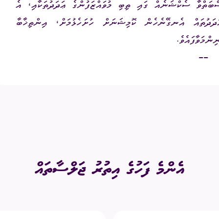
ސްބަތްވާ ސެކްޝަނެއް ގައި ތިބި މުވައްޒަފުންގެ ޢަދަދުތަކާއި، އެ
ދަދުތައް އެނގޭނެހެން ކޮމިޝަނަށް ހުށަހެޅުމަށް، އިންތިޚާބާ
--
އެންމެ ފަހުގެ އިތުރު ޖަލްސާތައް