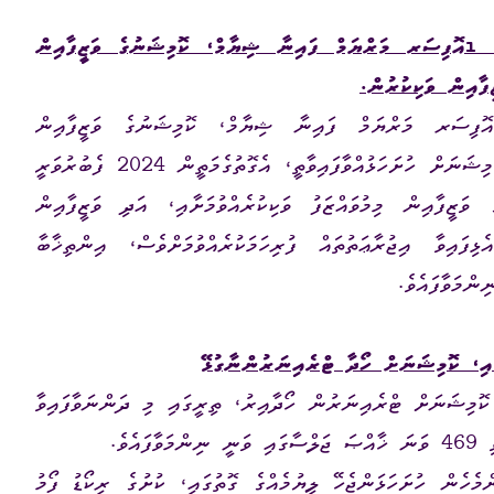
ެ އޮފިސަރ މަރްޔަމް ފައިނާ ޝިޔާމް، ކޮމިޝަނުގެ ވަޒީފާއިން
ީފާއިން ވަކިކުރުން.
އޮފިސަރ މަރްޔަމް ފައިނާ ޝިޔާމް، ކޮމިޝަނުގެ ވަޒީފާއިން
ވަކިކޮށްދިނުމަށް އެދި ވަޒީފާއިން ވަކިވުމަށްއެދޭ ފޯމު ކޮމިޝަނަށް ހުށަހަޅުއްވާފައިވާތީ، އެގޮތުގެމަތީން 2024 ފެބުރުވަރީ
ަޒީފާއިން މިމުވައްޒަފު ވަކިކުރެއްވުމަށާއި، އަދި ވަޒީފާއިން
ޅިފައިވާ އިޖުރާޢަތުތައް ފުރިހަމަކުރެއްވުމަށްވެސް، އިންތިޚާބާ
ައި، ކޮމިޝަނަށް ހޯދާ ޓްރެއިނަރުންނާގުޅޭ
 ކޮމިޝަނަށް ޓްރެއިނަރުން ހޯދާއިރު، ތިރީގައި މި ދަންނަވާފައިވާ
ެވެ.
ްމެހެން ހުށަހަޅަންޖެހޭ ލިޔުމެއްގެ ގޮތުގައި، ކުށުގެ ރިކޯޑު ފޯމު