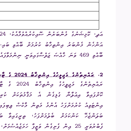
އަންހެން މެންބަރު އިންތިޚާބު ކުރުމަށް ބޭއްވި ބައި-އ
ބޭއްވި 469 ވަނަ ޚާއްޞަ ޖަލްސާގައިވަނީ ނިންމަވާފައެވެ.
2.
ރައްޔިތުންގެ މަޖިލީހުގެ އިންތިޚާބު 2024 ގެ ޓާސްކްފޯސް މަޤާމުތަކަށް މުވައްޒަފުންނެގުން.
ރައްޔިތުންގެ 
ކޮށްފައިވާ އިޢުލާނާ ގުޅިގެން އެ މަޤާމުތަކަށް ކުރިމ
އިންޓަވިއު ކުރުމަށްފަހު އެންމެ މަތިން މާކްސް ލިބިފައި