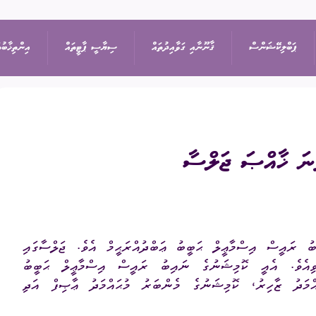
ޕަބްލިކޭޝަންސް
ޤާނޫނާއި ގަވާއިދުތައް
ސިޔާސީ ޕާޓީތައް
އިންތިޚާބުތ
ިޝަން
އިޢުލާން
ޤާނޫނުތައް
ރިޔާސީ އިންތިޚާބު
ޕާޓީތަކުގެ ދަފްތަރު
ތުތައް
ނޫސްބަޔާން
ގަވާއިދުތައް
ރައްޔިތުންގެ މަޖިލީހުގެ 
ސިޔާސީ ޕާޓީގެ މެންބަ
ޖަލްސާ
ސިޔާސަތުތައް
ބައި-އިލެކްޝަން
ސިޔާސީ ޕާޓީއަކުން ވަ
ު ރައީސް އިސްމާޢީލް ޙަބީބު ޢަބްދުއްރަޙީމް އެވެ. ޖަލްސާގައި
ަފުން
ޕްރޮކިއުމެންޓް
އަހަރީ ރިޕޯޓާއި އޮޑިޓް
ލޯކަލް ކައުންސިލްތަކުގެ
ިގެންނެވިއެވެ. އެއީ ކޮމިޝަނުގެ ނައިބު ރައީސް އިސްމާޢީލް ޙަބީބު
ްމަދު ޒާހިރު، ކޮމިޝަނުގެ މެންބަރު މުޙައްމަދު ޢާޞިފް އަދި
އަންހެނުންގެ ތަރައްޤީއ
ޑައުންލޯޑްސް
ކޮމިޓީގެ އިންތިޚާބު