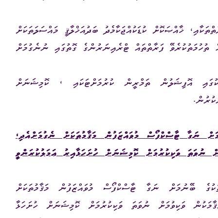
ތްތަކާއި، ޚާއްޞަކޮށް ކުޑަކުއްޖަކާމެދު ބަދުއަޚްލާޤީ މައްސަލަތަކަށް
ް ތުހުމަތުކުރެވޭ ފަރާތްތައް ޓްރެއިނަރުންގެ ގޮތުގައި ނުނެގުމަށް
ުގައި އޮފިޝަލުން ތަމްރީން ކުރުމަށްޓަކައި ، ކޮމިޝަނަށް
ކުރުން.
މަށް ނަގާ ޓާސްކްފޯސް މުވައްޒަފުން މަޤާމުތަކަށް ނެގުމަށްއެދި،
ށް ނުވަތަ ވަކިކުރުމަށް ކޮމިޝަނަށް ހުށަހަޅާއިރު ޢަމަލުކުރަންވީ
ަކުގެ ބޭނުމަށް ނަގާ ޓާސްކްފޯސް މުވައްޒަފުން މަޤާމުތަކަށް
ޤާމަކުން ވަކިވުމަށް ނުވަތަ ވަކިކުރުމަށް ކޮމިޝަނަށް ހުށަހަޅާ