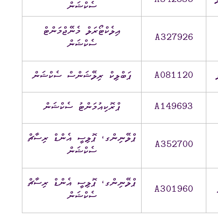
A342835
ސެކްޝަން
އިލެކްޓޯރަލް މެނޭޖްމަންޓް
A327926
ސެކްޝަން
A081120
ޕަބްލިކް ރިލޭޝަންސް ސެކްޝަން
A149693
ޕްރޮކިއުމަންޓު ސެކްޝަން
ޕްލޭނިންގ، ޕޮލިސީ އެންޑް ރިސާޗް
A352700
ސެކްޝަން
ޕްލޭނިންގ، ޕޮލިސީ އެންޑް ރިސާޗް
A301960
ސެކްޝަން