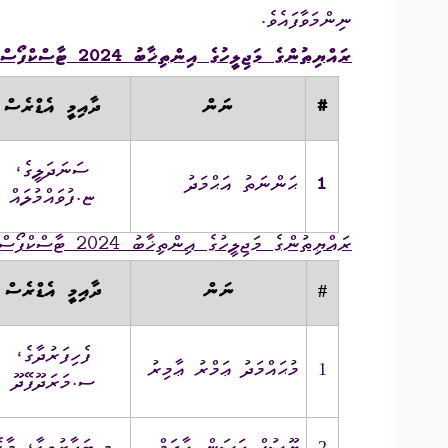
ނިންމަވާފައެވެ.
ރައްޔިތުންގެ މަޖިލީހުގެ އިންތިޚާބު 2024 ޓާސްކްފޯސް – ސީނިއަރ އޮފިސަރ (އެމް.އެސް 1 - ވަގުތީ)
#
ނަން
ދާއިމީ އެޑްރެސް
ސަނަދަލީގެ،
1
ޙަންނަތު އަޙްމަދު
ޏ.ފުވައްމުލައް
ރައްޔިތުންގެ މަޖިލީހުގެ އިންތިޚާބު 2024 ޓާސްކްފޯސް – އޮފިސަރ (ޖީ.އެސް 3 - ވަގުތީ)
ނަން
ދާއިމީ އެޑްރެސް
#
ފެހިފަރުދާގެ،
މުޙައްމަދު ޢަމްރު ޢާމިރު
1
ސ.މަރަދޫފޭދޫ
2