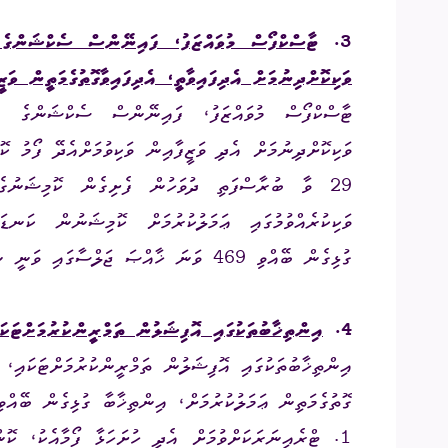
3.
ޓާސްކްފޯސް މުވައްޒަފު، ފައިނޭންސް ސެކްޝަންގ
ވަކިކޮށްދިނުމަށް އެދިފައިވާތީ، އެދިފައިވާގޮތުގެމަތީން ވަޒ
ޓާސްކްފޯސް މުވައްޒަފު، ފައިނޭންސް ސެކްޝަންގެ 
29 ވާ ބުރާސްފަތި ދުވަހުން ފެށިގެން ކޮމިޝަނުގެ ވ
ވަކިކުރެއްވުމުގައި ޢަމަލުކުރުމަށް ކޮމިޝަނުން ކަނޑައެ
ގުޅިގެން ބޭއްވި 469 ވަނަ ޚާއްޞަ ޖަލްސާގައި ވަނީ ނިންމަވާފައެވެ.
4.
އިންތިޚާބުތަކުގައި އޮފިޝަލުން ތަމްރީންކުރުމަށްޓަކ
އިންތިޚާބުތަކުގައި އޮފިޝަލުން ތަމްރީންކުރުމަށްޓަކައި،
ގޮތުގެމަތިން ޢަމަލުކުރުމަށް، އިންތިޚާބާ ގުޅިގެން ބޭއްވި 469 ވަނަ ޚާއްޞަ ޖަލްސާގައި ވަނީ ނިންމަވާފައ
1. ޓްރެއިނަރަކަށްވުމަށް އެދި ހުށަހަޅާ ފޯމާއެކު، ކޮނ