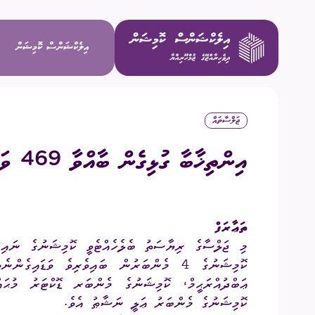
އިލެކްޝަންސް ކޮމިޝަން
ޖަލްސާތައް
ވިޝަން / މ
އިންތިޚާބާ ގުޅިގެން ބާއްވާ 469 ވަނަ ޚާއްޞަ ޖަލްސާ
މަސްޢޫލިއްޔަ
މެންބަރުން
ތަޢާރަފް
މި ޖަލްސާގެ ރިޔާސަތު ބެލެހެއްޓެވީ ކޮމިޝަނުގެ ނައިބ
އިސް މުވައްޒ
ކޮމިޝަނުގެ 4 މެންބަރުން ބައިވެރިވެ ވަޑައ
ޢަބްދުއްރަޙީމް، ކޮމިޝަނުގެ މެންބަރ ޑޮކްޓަރު މުޙައ
ކޮމިޝަނުގެ މެންބަރު ޢަލީ ނަޝާޠު އެވެ.
ކޮމިޓީތައް