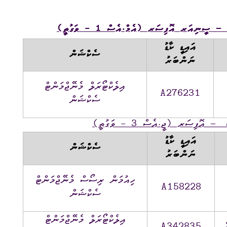
އައިޑީ ކާޑު
ސެކްޝަން
ނަންބަރު
އިލެކްޓޯރަލް މެނޭޖްމަންޓް
A276231
ސެކްޝަން
އައިޑީ ކާޑު
ސެކްޝަން
ނަންބަރު
ހިއުމަން ރިސޯސް މެނޭޖްމަންޓް
A158228
ސެކްޝަން
އިލެކްޓޯރަލް މެނޭޖްމަންޓް