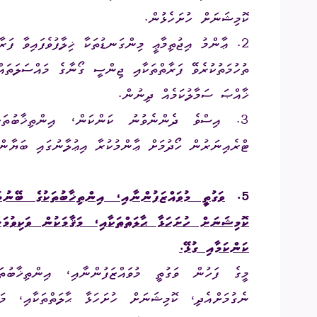
ކޮމިޝަނަށް ހުށަހެޅުން.
2. ޢާންމު އިޖުތިމާޢީ މިންގަނޑުތަކާ ޚިލާފުވެފައިވާ ފަރާ
ތުހުމަތުކުރެވޭ ފަރާތްތަކާއި ޖިންސީ ގޯނާގެ މައްސަލަތައ
ޚާއްޞަ ސަމާލުކަމެއް ދިނުން.
3. އިސްވެ ދެންނެވުނު ކަންކަން، އިންތިޚާބުތަކ
ޓްރެއިނަރުން ހޯދުމަށް ޢާންމުކުރާ އިޢުލާނުގައި ބަޔާން
5.
ވަގުތީ މުވައްޒަފުންނާއި، އިންތިޚާބުތަކުގެ ބޭނު
ކޮމިޝަނަށް ހުށަހަޅާ ޙާލަތްތަކާއި، މަޤާމަކުން ވަކިވުމަ
ކަންކަމާއި ގުޅޭ.
މީގެ ފަހުން ވަގުތީ މުވައްޒަފުންނާއި، އިންތިޚާބުތ
ނެގުމަށްއެދި، ކޮމިޝަނަށް ހުށަހަޅާ ޙާލަތްތަކާއި، މަ