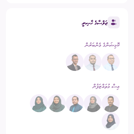
ޖަލްސާގެ ހާޟިރީ
ކޮމިޝަންގެ މެންބަރުން
އިސް މުވައްޒަފުން