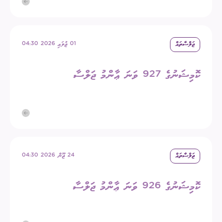
ޖަލްސާތައް
01 ޖުލައި 2026 04:30
ކޮމިޝަނުގެ 927 ވަނަ ޢާންމު ޖަލްސާ
ޖަލްސާތައް
24 ޖޫން 2026 04:30
ކޮމިޝަނުގެ 926 ވަނަ ޢާންމު ޖަލްސާ