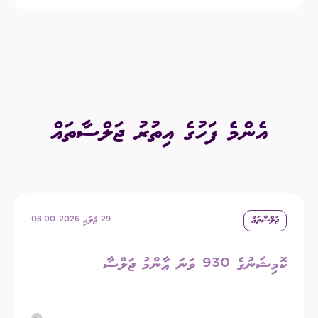
އެންމެ ފަހުގެ އިތުރު ޖަލްސާތައް
ޖަލްސާތައް
29 ޖުލައި 2026 08:00
ކޮމިޝަނުގެ 930 ވަނަ ޢާންމު ޖަލްސާ