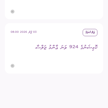
ޖަލްސާތައް
03 ޖޫން 2026 08:00
ކޮމިޝަނުގެ 924 ވަނަ ޢާންމު ޖަލްސާ