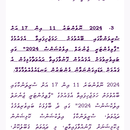
3.
2024 ނޮވެންބަރު 11 އިން 17 އަށް
ސްރީލަންކާގައި ބޭއްވުމަށް ހަމަޖެހިފައިވާ އެޤައުމުގެ
"ޕާލިމެންޓަރީ ޖެނެރަލް އިލެކްޝަންސް 2024" ގައި
ބައިވެރިވުމަށް އެޤައުމުން ފޮނުވާފައިވާ ދަޢުވަތާގުޅިގެން އެ
ޤައުމަށް ވަޑައިގަންނަވާނެ މެންބަރުން ކަނޑައެޅުއްވު
މާގުޅޭ.
2024 ނޮވެންބަރު 11 އިން 17 އަށް ސްރީލަންކާގައި
ބޭއްވުމަށް ހަމަޖެހިފައިވާ އެޤައުމުގެ "ޕާލިމެންޓަރީ ޖެނެރަލް
އިލެކްޝަންސް 2024" ގައި ދެ ބޭފުޅަކު ބައިވެރިވުމުގެ
ދަޢުވަތު، ސްރީލަންކާގެ އިލެކްޝަންސް ކޮމިޝަނުން
މިކޮމިޝަނަށް ފޮނުއްވާފައިވާތީ، މި ދަޢުވަތު ޤަބޫލުކޮށް،