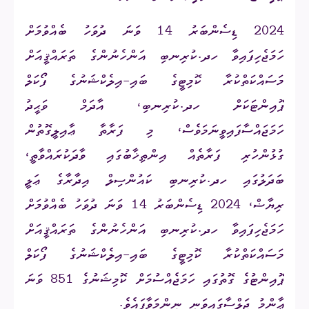
2024 ޑިސެންބަރު 14 ވަނަ ދުވަހު ބެއްވުމަށް
ހަމަޖެހިފައިވާ ހދ.ކުރިނބި އަންހެނުންގެ ތަރައްޤީއަށް
މަސައްކަތްކުރާ ކޮމިޓީގެ ބައި-އިލެކްޝަނުގެ ފޯކަލް
ޕޮއިންޓަކަށް ހދ.ކުރިނބި، އާދަމް ވަޙީދު
ހަމަޖައްސާފައިވީނަމަވެސް، މި ފަރާތާ ޢާއިލީގޮތުން
ގުޅުންހުރި ފަރާތެއް އިންތިޚާބުގައި ވާދަކުރައްވާތީ،
ބަދަލުގައި
ހދ.ކުރިނބި ކައުންސިލް އިދާރާގެ ޢަލީ
ރިޔާޟް،
2024 ޑިސެންބަރު 14 ވަނަ ދުވަހު ބެއްވުމަށް
ހަމަޖެހިފައިވާ ހދ.ކުރިނބި އަންހެނުންގެ ތަރައްޤީއަށް
މަސައްކަތްކުރާ ކޮމިޓީގެ ބައި-އިލެކްޝަނުގެ ފޯކަލް
ޕޮއިންޓުގެ ގޮތުގައި ހަމަޖެއްސުމަށް ކޮމިޝަނުގެ 851 ވަނަ
ޢާންމު ޖަލްސާގައިވަނީ ނިންމަވާފައެވެ.