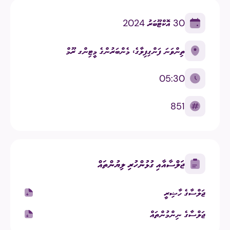
30 އޮކްޓޫބަރު 2024
ތިންވަނަ ފަންގިފިލާގެ، މެންބަރުންގެ މީޓިންގ ރޫމް
05:30
851
ޖަލްސާއާއި ގުޅުންހުރި ލިޔުންތައް
ޖަލްސާގެ ހާޟިރީ
ޖަލްސާގެ ނިންމުންތައް