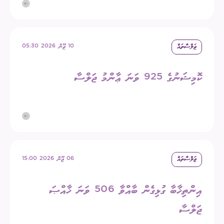
ޖަލްސާތައް
10 ޖޫން 2026 05:30
ކޮމިޝަނުގެ 925 ވަނަ ޢާންމު ޖަލްސާ
ޖަލްސާތައް
06 ޖޫން 2026 15:00
އިންތިޚާބާ ގުޅިގެން ބާއްވާ 506 ވަނަ ޚާއްޞަ
ޖަލްސާ