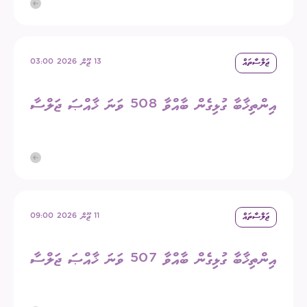
ޖަލްސާތައް
13 ޖޫން 2026 03:00
އިންތިޚާބާ ގުޅިގެން ބާއްވާ 508 ވަނަ ޚާއްޞަ ޖަލްސާ
ޖަލްސާތައް
11 ޖޫން 2026 09:00
އިންތިޚާބާ ގުޅިގެން ބާއްވާ 507 ވަނަ ޚާއްޞަ ޖަލްސާ