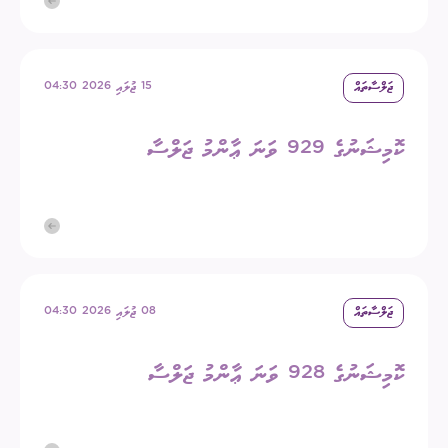
ޖަލްސާތައް
15 ޖުލައި 2026 04:30
ކޮމިޝަނުގެ 929 ވަނަ ޢާންމު ޖަލްސާ
ޖަލްސާތައް
08 ޖުލައި 2026 04:30
ކޮމިޝަނުގެ 928 ވަނަ ޢާންމު ޖަލްސާ