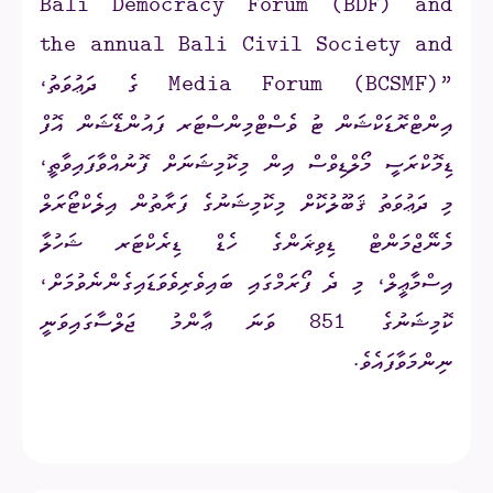
Bali Democracy Forum (BDF) and
the annual Bali Civil Society and
Media Forum (BCSMF)”
ގެ ދަޢުވަތު،
އިންޓްރޮޑަކްޝަން ޓު ވެސްޓްމިންސްޓަރ ފައުންޑޭޝަން އޮފް
ޑިމޮކްރަސީ މޯލްޑިވްސް އިން މިކޮމިޝަނަށް ފޮނުއްވާފައިވާތީ،
މި ދަޢުވަތު ޤަބޫލުކޮށް މިކޮމިޝަނުގެ ފަރާތުން އިލެކްޓޯރަލް
މެނޭޖްމަންޓް ޑިވިޜަންގެ ހެޑް ޑިރެކްޓަރ ޝަހުލާ
އިސްމާޢީލް، މި ދެ ފޯރަމްގައި ބައިވެރިވެވަޑައިގެންނެވުމަށް،
ކޮމިޝަނުގެ 851 ވަނަ ޢާންމު ޖަލްސާގައިވަނީ
ނިންމަވާފައެވެ.