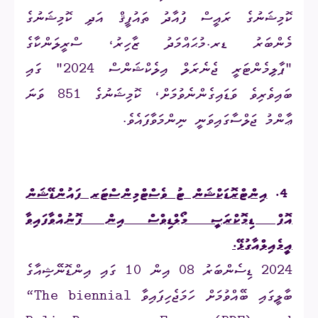
ކޮމިޝަނުގެ ރައީސް ފުއާދު ތައުފީޤް އަދި ކޮމިޝަނުގެ
މެންބަރު ޑރ.މުޙައްމަދު ޒާހިރު، ސްރީލަންކާގެ
"ޕާލިމެންޓަރީ ޖެނެރަލް އިލެކްޝަންސް 2024" ގައި
ބައިވެރިވެ ވަޑައިގެންނެވުމަށް، ކޮމިޝަނުގެ 851 ވަނަ
ޢާންމު ޖަލްސާގައިވަނީ ނިންމަވާފައެވެ.
4.
އިންޓްރޮޑަކްޝަން ޓު ވެސްޓްމިންސްޓަރ ފައުންޑޭޝަން
އޮފް ޑިމޮކްރަސީ މޯލްޑިވްސް އިން ފޮނުއްވާފައިވާ
އީމެއިލްއާގުޅޭ.
2024 ޑިސެންބަރު 08 އިން 10 ގައި އިންޑޮނޭޝިއާގެ
ބާލީގައި ބޭއްވުމަށް ހަމަޖެހިފައިވާ
“The biennial