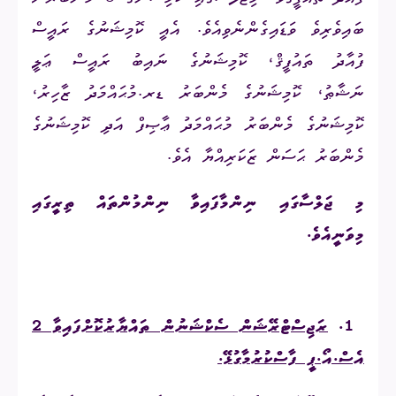
ބައިވެރިވެ
ވަޑައިގެންނެވިއެވެ
.
އެއީ
ކޮމިޝަނުގެ ރައީސް
ފުއާދު ތައުފީޤް، ކޮމިޝަނުގެ
ނައިބު
ރައީސް
ޢަލީ
ނަޝާޠު
،
ކޮމިޝަނުގެ މެންބަރު ޑރ.މުޙައްމަދު ޒާހިރު،
ކޮމިޝަނުގެ މެންބަރު މުޙައްމަދު ޢާޞިފް
އަދި ކޮމިޝަނުގެ
މެންބަރު ޙަސަން ޒަކަރިއްޔާ އެވެ
.
މި
ޖަލްސާގައި
ނިންމާފައިވާ
ނިންމުންތައް
ތިރީގައި
މިވަނީއެވެ
.
1.
ރަޖިސްޓްރޭޝަން ސެކްޝަނުން ތައްޔާރުކޮށްފައިވާ 2
އެސް.އޯ.ޕީ ފާސްކުރުމާ
ގުޅޭ.