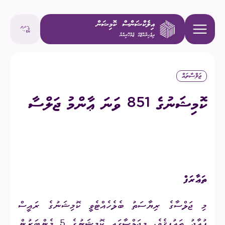
ޖަލްސާތައް
ކޮމިޝަނުގެ 851 ވަނަ ޢާންމު ޖަލްސާ
ތަޢާރަފް
މި
ޖަލްސާގެ
ރިޔާސަތު
ބެލެހެއްޓެވީ
ކޮމިޝަނުގެ
ރައީސް
ފުއާދު ތައުފީޤެވެ
.
މިޖަލްސާގައި
ކޮމިޝަނުގެ
5
މެންބަރުން