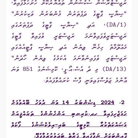
ރަޖިސްޓްރޭޝަން ސެކްޝަނުން ތައްޔާރުކޮށް ހުށަހަޅާފައިވާ،
"ސިޔާސީ ޕާޓީގެ ދަފްތަރުން މެންބަރުން ވަކިކުރުން"
(
DA/1
)، އަދި "ސިޔާސީ ޕާޓީގެ ދަފްތަރުގައި
ރަޖިސްޓަރީވެފައިވާނަމަ ރަޖިސްޓަރީ ވެފައިވާ ޕާޓީގެ
މަޢުލޫމާތު ހިމެނޭ ލިޔުން އަދި ސިޔާސީ ޕާޓީއެއްގައި
ރަޖިސްޓަރީ ވެފައިނުވާނަމަ އެކަމުގެ ލިޔުން ހޯދުން"
(
DA/13
) މި ދެ އެސް.އޯ.ޕީ، ކޮމިޝަނުގެ 851 ވަނަ
ޢާންމު ޖަލްސާގައިވަނީ ފާސް ކުރައްވާފައެވެ.
2.
2024 ޑިސެންބަރު 14 ވަނަ ދުވަހު ބޭއްވުމަށް
ހަމަޖެހިފައިވާ ހދ.ކުރިނބި އަންހެނުންގެ ތަރައްޤީއަށް
މަސައްކަތްކުރާ ކޮމިޓީގެ ބައި-އިލެކްޝަނުގެ ފޯކަލް
ޕޮއިންޓަކަށް ނަގާފައިވާ ފަރާތް ބަދަލުކުރުމާގުޅޭ
ޭ.