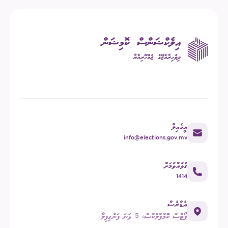
އީމެއިލް
info@elections.gov.mv
ގުޅުއްވުމަށް
1414
އެޑްރެސް
ޕޯޓްސް ކޮމްޕްލެކްސް، 5 ވަނަ ފަންގިފިލާ