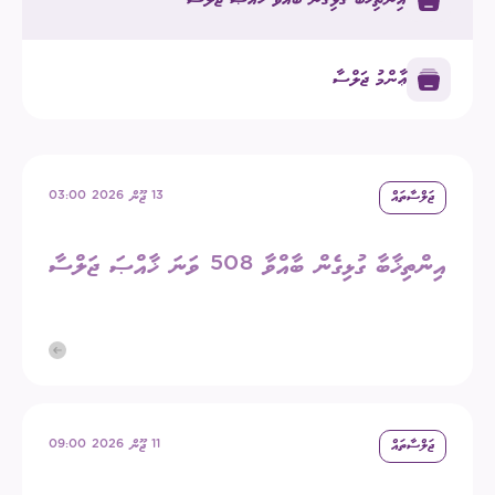
ޢާންމު ޖަލްސާ
ޖަލްސާތައް
13 ޖޫން 2026 03:00
އިންތިޚާބާ ގުޅިގެން ބާއްވާ 508 ވަނަ ޚާއްޞަ ޖަލްސާ
ޖަލްސާތައް
11 ޖޫން 2026 09:00