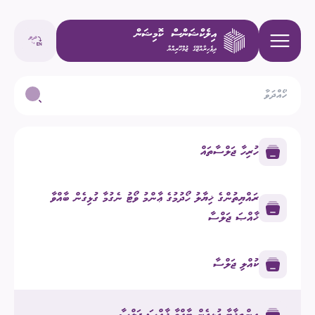
ހުރިހާ ޖަލްސާތައް
ރައްޔިތުންގެ ޚިޔާލު ހޯދުމުގެ ޢާންމު ވޯޓު ނެގުމާ ގުޅިގެން ބާއްވާ
ޚާއްޞަ ޖަލްސާ
ކުއްލި ޖަލްސާ
އިންތިޚާބާ ގުޅިގެން ބާއްވާ ޚާއްޞަ ޖަލްސާ