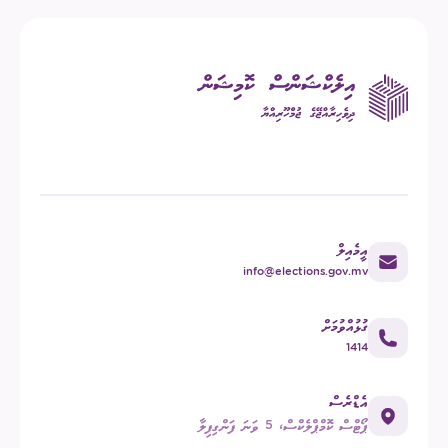
އީމެއިލް
info@elections.gov.mv
ގުޅުއްވުމަށް
1414
އެޑްރެސް
ޕޯޓްސް ކޮމްޕްލެކްސް، 5 ވަނަ ފަންގިފިލާ