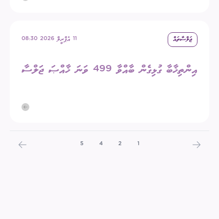
ޖަލްސާތައް
11 އެޕްރީލް 2026 08:30
އިންތިޚާބާ ގުޅިގެން ބާއްވާ 499 ވަނަ ޚާއްޞަ ޖަލްސާ
5
4
2
1