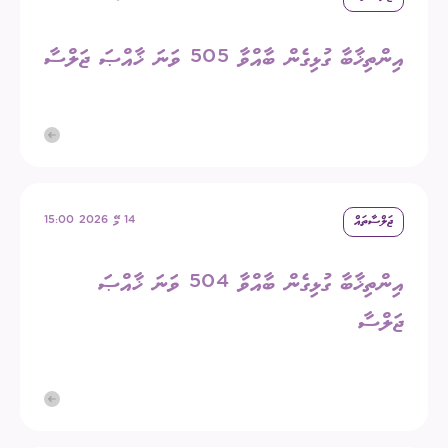
އިންތިޚާބާ ގުޅިގެން ބާއްވާ 505 ވަނަ ޚާއްޞަ ޖަލްސާ
ޖަލްސާތައް
14 މޭ 2026 15:00
އިންތިޚާބާ ގުޅިގެން ބާއްވާ 504 ވަނަ ޚާއްޞަ
ޖަލްސާ