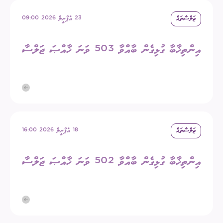
ޖަލްސާތައް
23 އެޕްރީލް 2026 09:00
އިންތިޚާބާ ގުޅިގެން ބާއްވާ 503 ވަނަ ޚާއްޞަ ޖަލްސާ
ޖަލްސާތައް
18 އެޕްރީލް 2026 16:00
އިންތިޚާބާ ގުޅިގެން ބާއްވާ 502 ވަނަ ޚާއްޞަ ޖަލްސާ