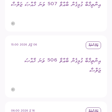
އިންތިޚާބާ ގުޅިގެން ބާއްވާ 507 ވަނަ ޚާއްޞަ ޖަލްސާ
ޖަލްސާތައް
06 ޖޫން 2026 15:00
އިންތިޚާބާ ގުޅިގެން ބާއްވާ 506 ވަނަ ޚާއްޞަ
ޖަލްސާ
ޖަލްސާތައް
16 މޭ 2026 06:00