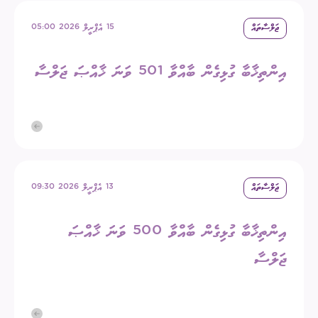
ޖަލްސާތައް
15 އެޕްރީލް 2026 05:00
އިންތިޚާބާ ގުޅިގެން ބާއްވާ 501 ވަނަ ޚާއްޞަ ޖަލްސާ
ޖަލްސާތައް
13 އެޕްރީލް 2026 09:30
އިންތިޚާބާ ގުޅިގެން ބާއްވާ 500 ވަނަ ޚާއްޞަ
ޖަލްސާ