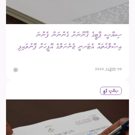
ސިޔާސީ ޕާޓީގެ ޤާނޫނަށް ގެންނަން ފެންނަ
އިޞްލާޙުތައް އެޓަރނީ ޖެނެރަލްގެ އޮފީހަށް ފޮނުވައިފި
09 އޮކްޓޫބަރު 2024
ސިޔާސީ ޕާޓީ