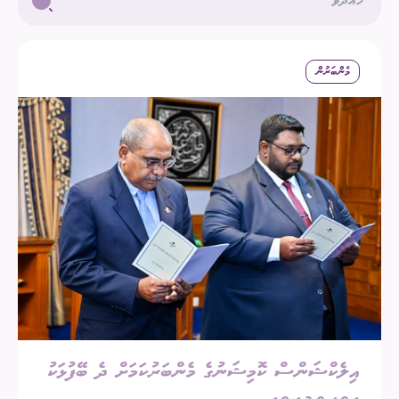
މެންބަރުން
އިލެކްޝަންސް ކޮމިޝަނުގެ މެންބަރުކަމަށް ދެ ބޭފުޅަކު