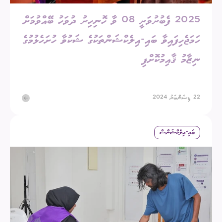
2025 ފެބުރުވަރީ 08 ވާ ހޮނިހިރު ދުވަހު ބޭއްވުމަށް
ހަމަޖެހިފައިވާ ބައި-އިލެކްޝަންތަކުގެ ޝަކުވާ ހުށަހެޅުމުގެ
ނިޒާމު ޤާއިމުކޮށްފި
22 ޑިސެންބަރު 2024
ބައި-އިލެކްޝަންސް