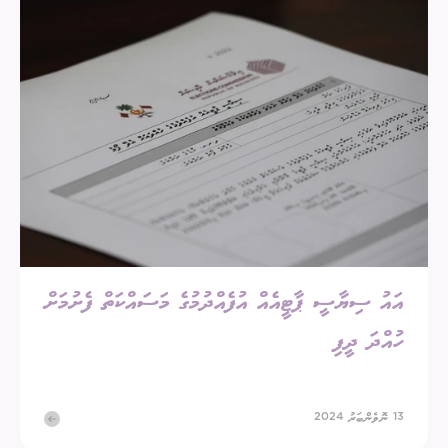
އައު ސިޔާސީ ޕާޓީއެއް އުފެއްދުމުގެ މަސައްކަތް ފެށުމަށް
ހުއްދަ ދީފި
13 ނޮވެންބަރު 2024