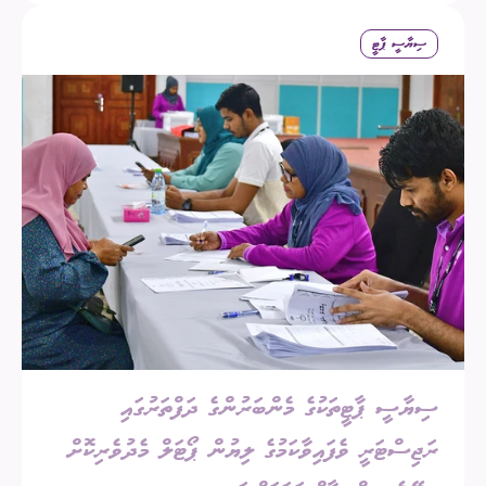
ސިޔާސީ ޕާޓީ
ސިޔާސީ ޕާޓީތަކުގެ މެންބަރުންގެ ދަފްތަރުގައި
ރަޖިސްޓަރީ ވެފައިވާކަމުގެ ލިޔުން ޕޯޓަލް މެދުވެރިކޮށް