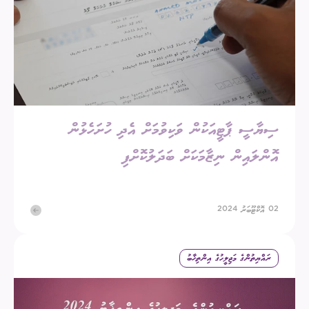
ސިޔާސީ ޕާޓީއަކުން ވަކިވުމަށް އެދި ހުށަހެޅުން
އޮންލައިން ނިޒާމަކަށް ބަދަލުކޮށްފި
02 އޮކްޓޫބަރު 2024
ރައްޔިތުންގެ މަޖިލީހުގެ އިންތިޚާބު