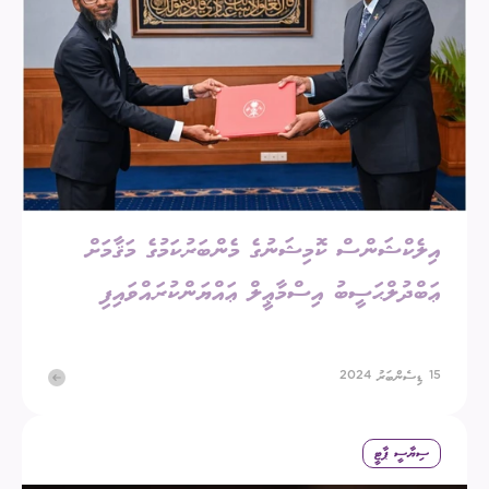
އިލެކްޝަންސް ކޮމިޝަނުގެ މެންބަރުކަމުގެ މަޤާމަށް
ޢަބްދުލްޙަސީބު އިސްމާޢީލް ޢައްޔަންކުރައްވައިފި
15 ޑިސެންބަރު 2024
ސިޔާސީ ޕާޓީ