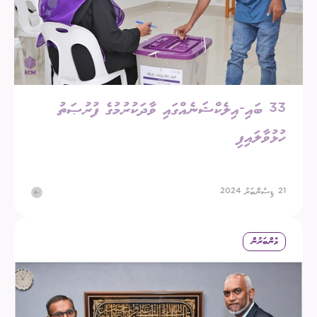
33 ބައި-އިލެކްޝަނެއްގައި ވާދަކުރުމުގެ ފުރުޞަތު
ހުޅުވާލައިފި
21 ޑިސެންބަރު 2024
މެންބަރުން