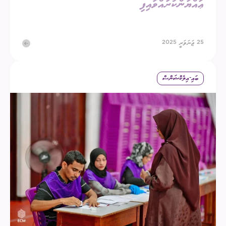
ޢައްޔަންކުރައްވައިފި
25 ޖަނަވަރީ 2025
ބައި-އިލެކްޝަންސް