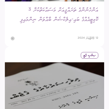
އަންހެނުންގެ ތަރައްޤީއަށް މަސައްކަތްކުރާ 3
ކޮމިޓީއެއްގެ ބައި-އިލެކްޝަން ބާއްވަން ނިންމައިފި
12 އޮކްޓޫބަރު 2024
ސިޔާސީ ޕާޓީ