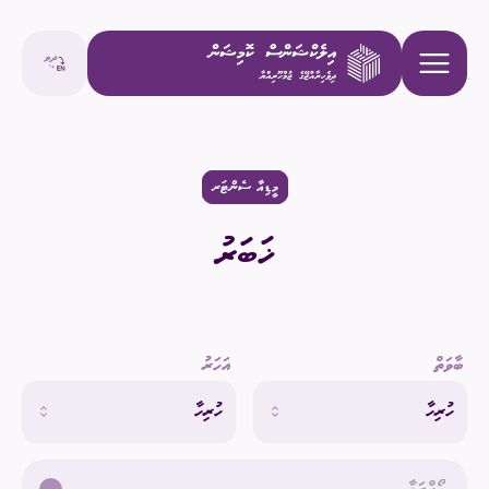
މީޑިއާ ސެންޓަރ
ޚަބަރު
ބާވަތް
އަހަރު
ހުރިހާ
ހުރިހާ