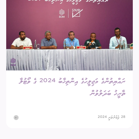
ރައްޔިތުންގެ މަޖިލީހުގެ އިންތިޚާބު 2024 ގެ ވޯޓުލާ
ތާރީޚު ބަދަލުވުން
28 ފެބުރުވަރީ 2024