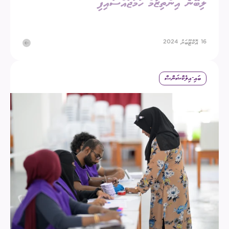
ލިބޭނެ އިންތިޒާމް ހަމަޖައްސައިފި
16 އޮކްޓޫބަރު 2024
ބައި-އިލެކްޝަންސް